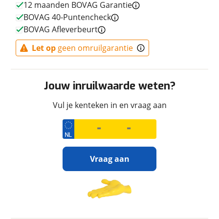
12 maanden BOVAG Garantie
Kleur
Zwart
BOVAG 40-Puntencheck
BOVAG Afleverbeurt
Fabriekskleur
Anniversar Whit
Let op
geen omruilgarantie
Financieel
Jouw inruilwaarde weten?
Prijs
€ 16.199,-
Vul je kenteken in en vraag aan
Inclusief BPM
Ja
Wegenbelasting
€ 13,-
(gemiddeld p/m)
BTW/marge
BTW
Bijtellingspercentage
0 %
Vraag aan
Ontvang gratis jouw
Garanties
inruilwaarde
!