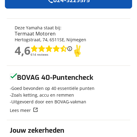
024-3229575
Algemeen
Merk
Yamaha
Model
YZF R9
Deze Yamaha staat bij:
Termaat Motoren
Bouwjaar
2026
Hertogstraat
,
74
,
6511SE
,
Nijmegen
Modeljaar
2026
4,6
Categorie
Supersport
4,6
614 reviews
614 reviews
Soort voertuig
Motor
Nieuw of occasion
Nieuw
Geen reviews gevonden
BOVAG 40-Puntencheck
Goed bevonden op 40 essentiële punten
Zoals ketting, accu en remmen
Techniek
Uitgevoerd door een BOVAG-vakman
Transmissie
Handgeschakeld
Lees meer
Jouw zekerheden
Uiterlijk