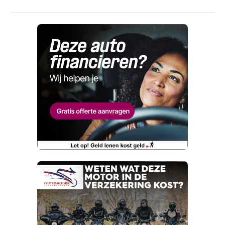
Naam
Wat vervelend dat je een fout
hebt ontdekt.
E-mailadres
Maar wat fijn dat je de moeite neemt om die te
melden. Dat komt de kwaliteit van onze
Naam
advertenties ten goede, dankjewel!
Telefoonnummer (optioneel)
Wat is jou opgevallen?
E-mailadres
Wat klopt er niet?
Vraag mijn proefrit aan
Telefoonnummer (optioneel)
Kan je ons nog meer vertellen? (optioneel)
viaBOVAG.nl verwerkt je persoonsgegevens
om je aanvraag zo goed mogelijk bij de
aanbieder te brengen. Lees hier meer over in
onze
privacyverklaring
.
Verstuur mijn vraag
viaBOVAG.nl verwerkt je persoonsgegevens
om je aanvraag zo goed mogelijk bij de