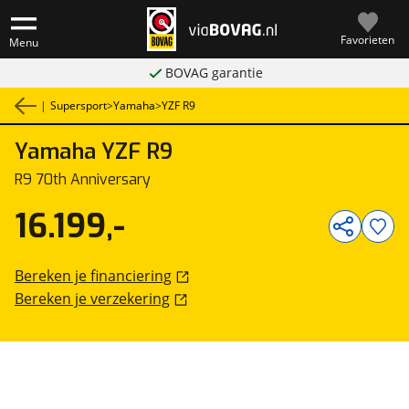
Favorieten
Menu
BOVAG garantie
|
Supersport
>
Yamaha
>
YZF R9
Yamaha
YZF R9
1
/
3
R9 70th Anniversary
16.199,-
Bereken je financiering
Bereken je verzekering