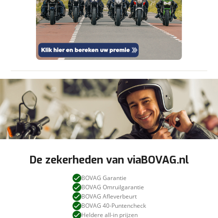
aanbieder te brengen. Lees hier meer over in
Stuur mijn bevinding door
onze
privacyverklaring
.
De zekerheden van viaBOVAG.nl
BOVAG Garantie
BOVAG Omruilgarantie
BOVAG Afleverbeurt
BOVAG 40-Puntencheck
Heldere all-in prijzen