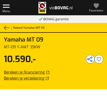
Favorieten
Menu
BOVAG garantie
|
Naked
>
Yamaha
>
MT 09
Yamaha
MT 09
1
/
5
MT-09 Y-AMT 35KW
10.590,-
Bereken je financiering
Bereken je verzekering