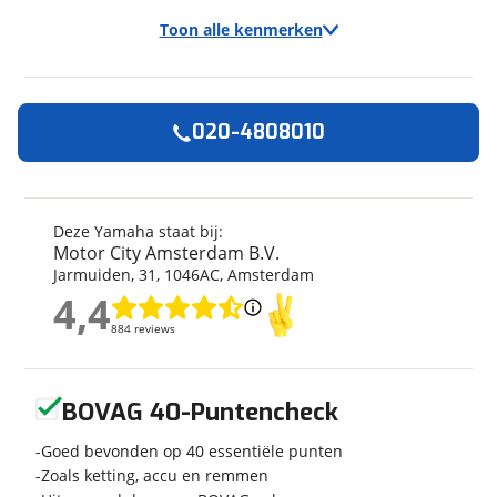
Toon alle kenmerken
020-4808010
Algemeen
Merk
Yamaha
Model
MT 09
Deze Yamaha staat bij:
Motor City Amsterdam B.V.
Kenteken
99MVZX
Jarmuiden
,
31
,
1046AC
,
Amsterdam
Kilometerstand
3.801 km
4,4
Bouwjaar
12-2024
4,4
884 reviews
884 reviews
Modeljaar
2024
Leeftijd
1 jaar en 8 maanden
Geen reviews gevonden
Categorie
Naked
BOVAG 40-Puntencheck
Geschikt voor
A2 rijbewijs
Goed bevonden op 40 essentiële punten
Soort voertuig
Motor
Zoals ketting, accu en remmen
Nieuw of occasion
Occasion