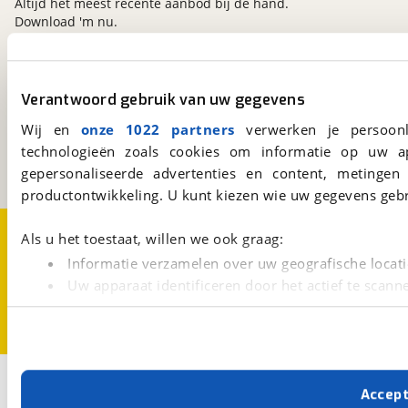
Altijd het meest recente aanbod bij de hand.
Download 'm nu.
viaBOVAG.nl
Verantwoord gebruik van uw gegevens
Kosterijland
15
Wij en
onze 1022 partners
verwerken je persoonl
3981 AJ
Bunnik
technologieën zoals cookies om informatie op uw a
Een initiatief van
BOVAG
gepersonaliseerde advertenties en content, metingen
productontwikkeling. U kunt kiezen wie uw gegevens gebr
Over viaBOVAG.nl
Disclaimer- en Privacyverklaring
Als u het toestaat, willen we ook graag:
Cookievoorkeuren
Vacatures
Informatie verzamelen over uw geografische locati
Uw apparaat identificeren door het actief te scann
Lees meer over hoe uw persoonlijke gegevens worden ve
U kunt uw toestemming op elk moment wijzigen of intrekk
Met cookies en vergelijkbare technieken zorgen we voor 
Accep
cookies zorgen ervoor dat de website goed werkt. Ook g