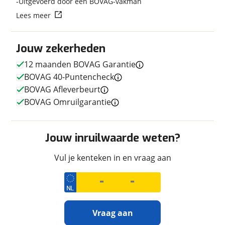
Uitgevoerd door een BOVAG-vakman
Lees meer
Jouw zekerheden
Techniek
12 maanden BOVAG Garantie
Transmissie
Handgeschakeld
BOVAG 40-Puntencheck
Vermogen
47pk (35kW)
BOVAG Afleverbeurt
BOVAG Omruilgarantie
Afmetingen en gewicht
Jouw inruilwaarde weten?
Maximaal toelaatbaar
189 kg
gewicht
Vul je kenteken in en vraag aan
Uiterlijk
Vraag aan
Kleur
Blauw