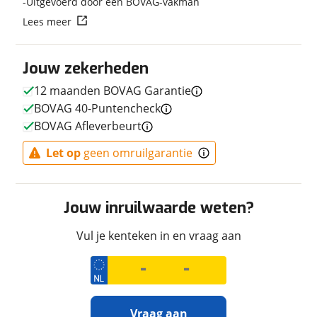
Uitgevoerd door een BOVAG-vakman
Techniek
Lees meer
Transmissie
Handgeschakeld
Vermogen
115pk (85kW)
Jouw zekerheden
12 maanden BOVAG Garantie
BOVAG 40-Puntencheck
Afmetingen en gewicht
BOVAG Afleverbeurt
Maximaal toelaatbaar
233 kg
Let op
geen omruilgarantie
gewicht
Jouw inruilwaarde weten?
Uiterlijk
Vul je kenteken in en vraag aan
Kleur
Zwart
Fabriekskleur
GRIGIO TITANIO
Vraag aan