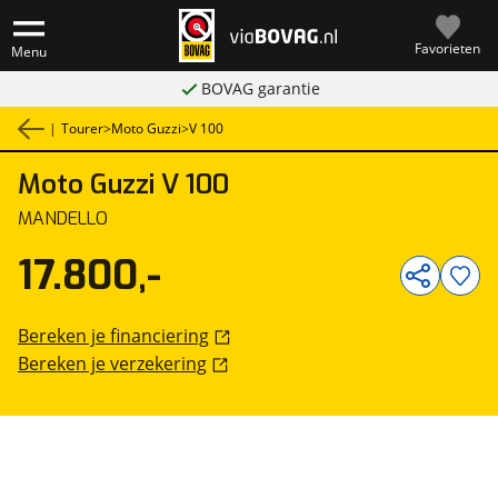
Favorieten
Menu
BOVAG garantie
|
Tourer
>
Moto Guzzi
>
V 100
Moto Guzzi
V 100
1
/
1
MANDELLO
17.800,-
Bereken je financiering
Bereken je verzekering