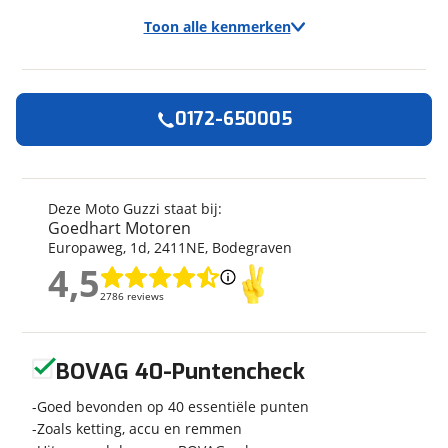
Toon alle kenmerken
0172-650005
Algemeen
Merk
Moto Guzzi
Model
V 100
Deze Moto Guzzi staat bij:
Goedhart Motoren
Bouwjaar
2026
Europaweg
,
1
d
,
2411NE
,
Bodegraven
Modeljaar
2026
4,5
Categorie
Tourer
4,5
2786 reviews
2786 reviews
Geschikt voor
A rijbewijs
Soort voertuig
Motor
Geen reviews gevonden
Nieuw of occasion
Nieuw
BOVAG 40-Puntencheck
Goed bevonden op 40 essentiële punten
Zoals ketting, accu en remmen