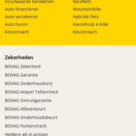
Inruilwaarde berekenen
Racefiets
Auto financieren
Mountainbike
Auto verzekeren
Hybride fiets
Auto huren
Keuzehulp e-bike
Keuzecoach
Keuzecoach
Zekerheden
BOVAG Zekerheid
BOVAG Garantie
BOVAG Onderhoudsvrij
BOVAG Import Tellercheck
BOVAG Omruilgarantie
BOVAG Afleverbeurt
BOVAG Onderhoudsbeurt
BOVAG Puntencheck
Heldere all-in prijzen