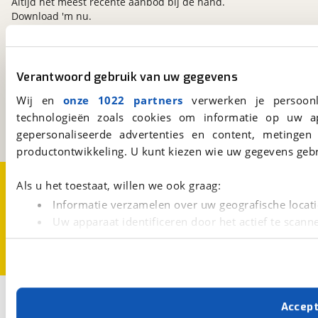
Altijd het meest recente aanbod bij de hand.
Download 'm nu.
viaBOVAG.nl
Verantwoord gebruik van uw gegevens
Kosterijland
15
Wij en
onze 1022 partners
verwerken je persoonl
3981 AJ
Bunnik
technologieën zoals cookies om informatie op uw a
Een initiatief van
BOVAG
gepersonaliseerde advertenties en content, metingen
productontwikkeling. U kunt kiezen wie uw gegevens gebr
Over viaBOVAG.nl
Disclaimer- en Privacyverklaring
Als u het toestaat, willen we ook graag:
Cookievoorkeuren
Vacatures
Informatie verzamelen over uw geografische locati
Uw apparaat identificeren door het actief te scann
Lees meer over hoe uw persoonlijke gegevens worden ve
U kunt uw toestemming op elk moment wijzigen of intrekk
Met cookies en vergelijkbare technieken zorgen we voor 
Accep
cookies zorgen ervoor dat de website goed werkt. Ook g