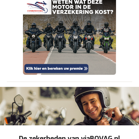
om je aanvraag zo goed mogelijk bij de
aanbieder te brengen. Lees hier meer over in
onze
privacyverklaring
.
Verstuur mijn vraag
viaBOVAG.nl verwerkt je persoonsgegevens
om je aanvraag zo goed mogelijk bij de
aanbieder te brengen. Lees hier meer over in
Stuur mijn bevinding door
onze
privacyverklaring
.
De zekerheden van viaBOVAG.nl