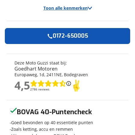
Toon alle kenmerken
0172-650005
Algemeen
Merk
Moto Guzzi
Model
V 100 S
Deze Moto Guzzi staat bij:
Goedhart Motoren
Bouwjaar
2026
Europaweg
,
1
d
,
2411NE
,
Bodegraven
Modeljaar
2026
4,5
Categorie
Tourer
4,5
2786 reviews
2786 reviews
Geschikt voor
A rijbewijs
Soort voertuig
Motor
Geen reviews gevonden
Nieuw of occasion
Nieuw
BOVAG 40-Puntencheck
Goed bevonden op 40 essentiële punten
Zoals ketting, accu en remmen