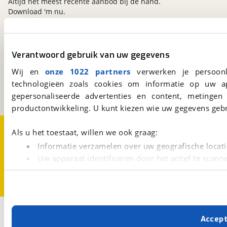
Altijd het meest recente aanbod bij de hand.
Download 'm nu.
viaBOVAG.nl
Verantwoord gebruik van uw gegevens
Kosterijland
15
Wij en
onze 1022 partners
verwerken je persoonl
3981 AJ
Bunnik
technologieën zoals cookies om informatie op uw a
Een initiatief van
BOVAG
gepersonaliseerde advertenties en content, metingen
productontwikkeling. U kunt kiezen wie uw gegevens gebr
Over viaBOVAG.nl
Disclaimer- en Privacyverklaring
Als u het toestaat, willen we ook graag:
Cookievoorkeuren
Vacatures
Informatie verzamelen over uw geografische locati
Uw apparaat identificeren door het actief te scann
Lees meer over hoe uw persoonlijke gegevens worden ve
U kunt uw toestemming op elk moment wijzigen of intrekk
Met cookies en vergelijkbare technieken zorgen we voor 
Accep
cookies zorgen ervoor dat de website goed werkt. Ook g