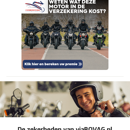
om je aanvraag zo goed mogelijk bij de
aanbieder te brengen. Lees hier meer over in
onze
privacyverklaring
.
Verstuur mijn vraag
viaBOVAG.nl verwerkt je persoonsgegevens
om je aanvraag zo goed mogelijk bij de
aanbieder te brengen. Lees hier meer over in
Stuur mijn bevinding door
onze
privacyverklaring
.
De zekerheden van viaBOVAG.nl