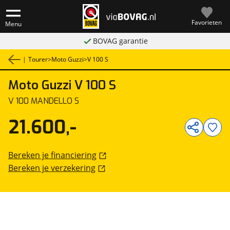
Favorieten
Menu
BOVAG garantie
|
Tourer
>
Moto Guzzi
>
V 100 S
Moto Guzzi
V 100 S
1
/
1
V 100 MANDELLO S
21.600,-
Bereken je financiering
Bereken je verzekering