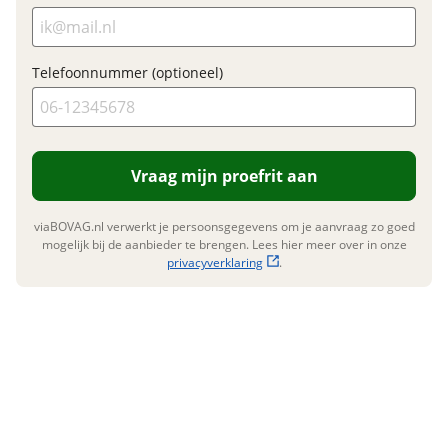
Met trots geproduceerd in de nieuwe fabriek in
Mandello del Lario.
Telefoonnummer (optioneel)
Foto's
Klik hier om foto's te uploaden
(optioneel)
JPG, PNG (max 10 foto's)
Vraag mijn proefrit aan
Jouw contactgegevens
viaBOVAG.nl verwerkt je persoonsgegevens om je aanvraag zo goed
Naam
mogelijk bij de aanbieder te brengen. Lees hier meer over in onze
privacyverklaring
.
E-mailadres
Telefoonnummer (optioneel)