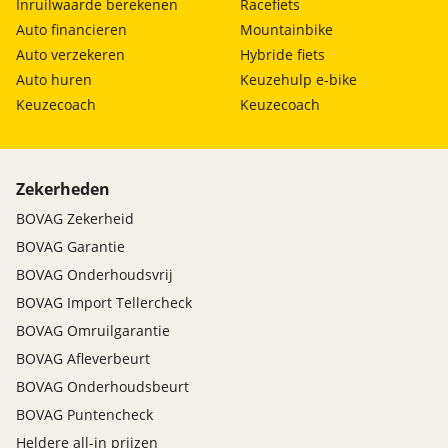
Inruilwaarde berekenen
Racefiets
Auto financieren
Mountainbike
Auto verzekeren
Hybride fiets
Auto huren
Keuzehulp e-bike
Keuzecoach
Keuzecoach
Zekerheden
BOVAG Zekerheid
BOVAG Garantie
BOVAG Onderhoudsvrij
BOVAG Import Tellercheck
BOVAG Omruilgarantie
BOVAG Afleverbeurt
BOVAG Onderhoudsbeurt
BOVAG Puntencheck
Heldere all-in prijzen