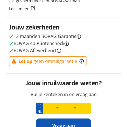
Uitgevoerd door een BOVAG-vakman
Techniek
Lees meer
Transmissie
Handgeschakeld
Vermogen
115pk (85kW)
Jouw zekerheden
12 maanden BOVAG Garantie
BOVAG 40-Puntencheck
Afmetingen en gewicht
BOVAG Afleverbeurt
Maximaal toelaatbaar
233 kg
Let op
geen omruilgarantie
gewicht
Jouw inruilwaarde weten?
Uiterlijk
Vul je kenteken in en vraag aan
Kleur
Zwart
Fabriekskleur
ROSSO LAVA
Vraag aan