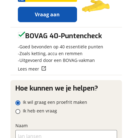
Vraag aan
BOVAG 40-Puntencheck
Ontvang
Jouw motor
gratis jouw
Kenteken
Goed bevonden op 40 essentiële punten
inruilwaarde
!
Zoals ketting, accu en remmen
Uitgevoerd door een BOVAG-vakman
 contactgegevens
w vraag
Jouw
inruilwaarde
Lees meer
Schatting kilo
wordt bepaald in
combinatie met
deze motor:
Hoe kunnen we je helpen?
Kawasaki Z400
Eventuele bij
ABS
adres
Ik wil graag een proefrit maken
(optioneel)
Ik heb een vraag
HSL Bikes
neemt snel
m
contact met je op om
onnummer (optioneel)
Naam
jouw inruilwaarde te
bepalen.
Foto's