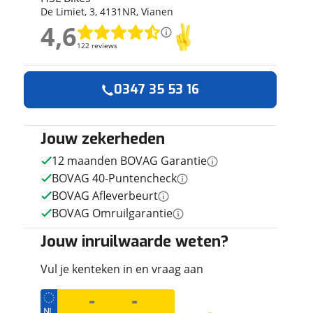
De Limiet
,
3
,
4131NR
,
Vianen
ruiken daarvoor
4,6
eme basis. Meer
4,6
lleen functionele
122 reviews
122 reviews
passen via de
Geen reviews gevonden
0347 35 53 16
Jouw zekerheden
12 maanden BOVAG Garantie
BOVAG 40-Puntencheck
BOVAG Afleverbeurt
BOVAG Omruilgarantie
Jouw inruilwaarde weten?
Vul je kenteken in en vraag aan