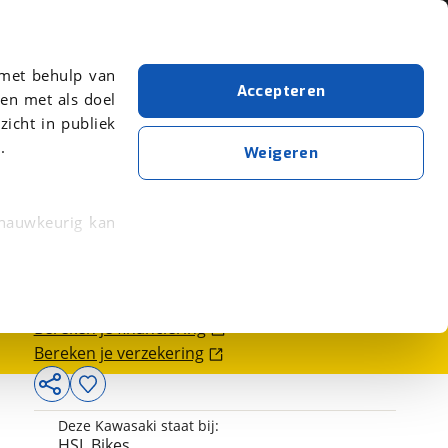
Over viaBOVAG.nl
er meer over in onze
 met behulp van
Accepteren
en met als doel
zicht in publiek
.
Weigeren
 nauwkeurig kan
4.950,-
 eigenschappen
rkeuren in het
Bereken je financiering
trekken in de
Bereken je verzekering
lijke ervaring.
Deze Kawasaki staat bij:
ytische cookies
HSL Bikes