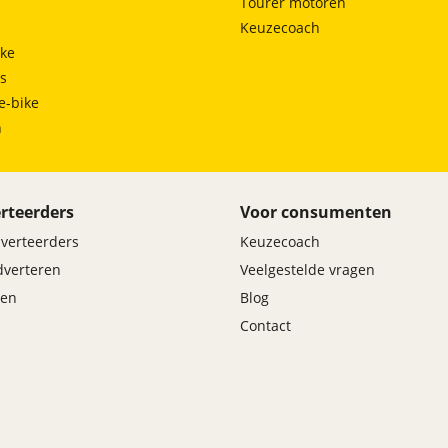
Tourer motoren
Keuzecoach
ke
ts
e-bike
h
rteerders
Voor consumenten
dverteerders
Keuzecoach
adverteren
Veelgestelde vragen
en
Blog
Contact