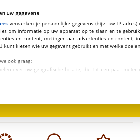
r
Kampeer
van uw gegevens
eantwoorden.
viaBOVAG.nl verwerkt je persoonsgegevens om je aanvraag zo goed mogelijk bij de aanbieder te brengen. Lees hi
ers
verwerken je persoonlijke gegevens (bijv. uw IP-adres)
ies om informatie op uw apparaat op te slaan en te gebruik
enties en content, metingen aan advertenties en content, in
U kunt kiezen wie uw gegevens gebruikt en met welke doelen
n we ook graag:
elen over uw geografische locatie, die tot een paar meter
1
/
10
entificeren door het actief te scannen op specifieke
 persoonlijke gegevens worden verwerkt en stel uw voo
unt uw toestemming op elk moment wijzigen of in
kbare technieken zorgen we voor een betere en meer persoon
en ervoor dat de website goed werkt. Ook gebruiken we anal