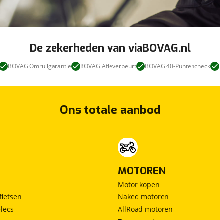
De zekerheden van viaBOVAG.nl
BOVAG Omruilgarantie
BOVAG Afleverbeurt
BOVAG 40-Puntencheck
Ons totale aanbod
N
MOTOREN
Motor kopen
fietsen
Naked motoren
lecs
AllRoad motoren