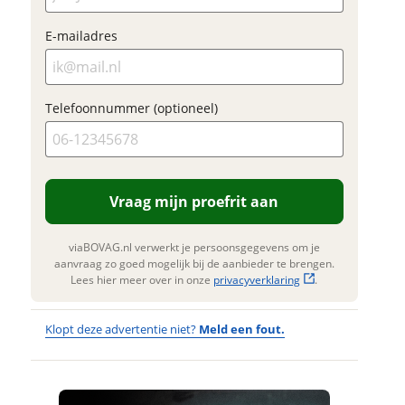
ladres
Klik hi
E-mailadres
te upl
raag mijn proefrit
(option
aan
JPG, PN
oonnummer (optioneel)
foto's)
Telefoonnummer (optioneel)
viaBOVAG.nl verwerkt je
nsgegevens om je aanvraag zo
Jouw contac
mogelijk bij de aanbieder te
Naam
. Lees hier meer over in onze
erstuur mijn vraag
privacyverklaring
.
Vraag mijn proefrit aan
viaBOVAG.nl verwerkt je
nsgegevens om je aanvraag zo
E-mailadres
viaBOVAG.nl verwerkt je persoonsgegevens om je
 mogelijk bij de aanbieder te
aanvraag zo goed mogelijk bij de aanbieder te brengen.
n. Lees hier meer over in onze
Lees hier meer over in onze
privacyverklaring
.
privacyverklaring
.
Telefoonnum
Klopt deze advertentie niet?
Meld een fout.
(optioneel)
Wat
Wat is jou