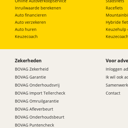
Online Autoverkoopservice
Stadsfiets
Inruilwaarde berekenen
Racefiets
Auto financieren
Mountainbi
Auto verzekeren
Hybride fie
Auto huren
Keuzehulp 
Keuzecoach
Keuzecoac
Zekerheden
Voor adve
BOVAG Zekerheid
Inloggen a
BOVAG Garantie
Ik wil ook 
BOVAG Onderhoudsvrij
Samenwerk
BOVAG Import Tellercheck
Contact
BOVAG Omruilgarantie
BOVAG Afleverbeurt
BOVAG Onderhoudsbeurt
BOVAG Puntencheck