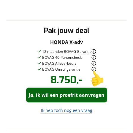
Pak jouw deal
HONDA X-adv
12 maanden BOVAG Garantie
BOVAG 40-Puntencheck
BOVAG Afleverbeurt
BOVAG Omruilgarantie
8.750,-
Vraag een
Stel een
vraag
proefrit
!
aan!
Ja, ik wil een proefrit aanvragen
Motor Oost
neemt snel contact met
Motor Oost
je op om je vraag te beantwoorden.
neemt snel contact met
je op om een proefrit in te plannen.
Ik heb toch nog een vraag
Jouw vraag
Jouw contactgegevens
Vraag