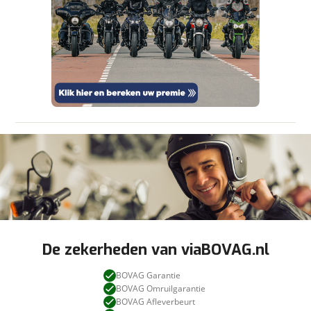
om je aanvraag zo goed mogelijk bij de
aanbieder te brengen. Lees hier meer over in
onze
privacyverklaring
.
Stuur mijn bevinding door
De zekerheden van viaBOVAG.nl
BOVAG Garantie
BOVAG Omruilgarantie
BOVAG Afleverbeurt