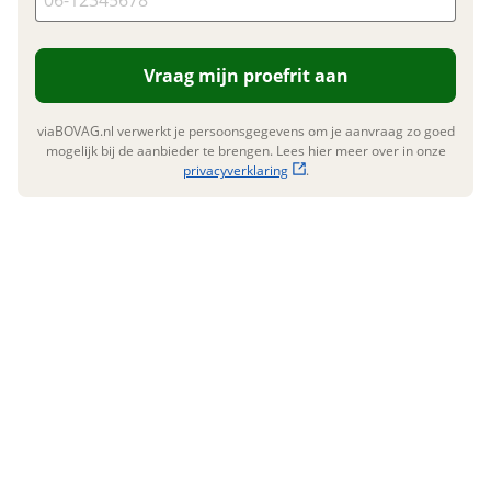
E-mailadres
Overige
Vraag mijn proefrit aan
Telefoonnummer (optioneel)
Onderhoudsboekjes
Nee
aanwezig
viaBOVAG.nl verwerkt je persoonsgegevens om je aanvraag zo goed
mogelijk bij de aanbieder te brengen. Lees hier meer over in onze
privacyverklaring
.
Vraag mijn inruilwaarde aan
viaBOVAG.nl verwerkt je persoonsgegevens om je aanvraag zo
goed mogelijk bij de aanbieder te brengen. Lees hier meer
over in onze
privacyverklaring
.