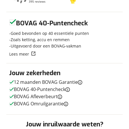
395 reviews
395 reviews
Leeftijd
8 jaar en 2 maanden
Categorie
Motorscooter
Geen reviews gevonden
Geschikt voor
A rijbewijs
BOVAG 40-Puntencheck
Soort voertuig
Motor
Goed bevonden op 40 essentiële punten
Nieuw of occasion
Occasion
Zoals ketting, accu en remmen
Uitgevoerd door een BOVAG-vakman
Lees meer
Techniek
Jouw zekerheden
Transmissie
Semi-Automaat
12 maanden BOVAG Garantie
Aantal versnellingen
5
BOVAG 40-Puntencheck
Motorinhoud
745 cc
BOVAG Afleverbeurt
Aantal cilinders
2
BOVAG Omruilgarantie
Vermogen
54pk (40kW)
Jouw inruilwaarde weten?