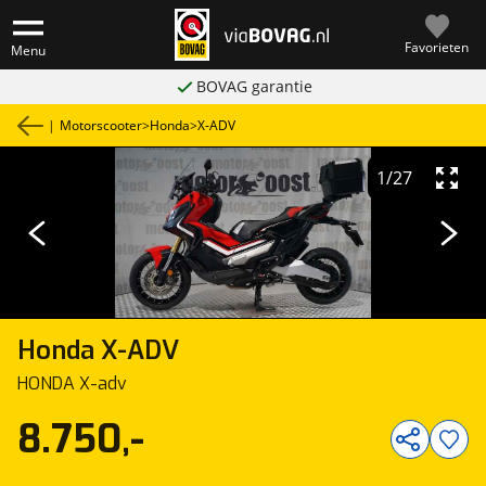
Favorieten
Menu
BOVAG garantie
|
Motorscooter
>
Honda
>
X-ADV
1
/
27
Honda
X-ADV
HONDA X-adv
8.750,-