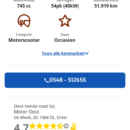
Motorinhoud
Vermogen
Kilometerstand
745 cc
54pk (40kW)
51.919 km
Categorie
Staat
Motorscooter
Occasion
Toon alle kenmerken
0548 - 512655
Algemeen
Merk
Honda
Model
X-ADV
Deze Honda staat bij:
Motor Oost
Kenteken
47MJSX
De Bleek
,
20
,
7468 DL
,
Enter
Kilometerstand
51.919 km
4,7
Bouwjaar
6-2018
4,7