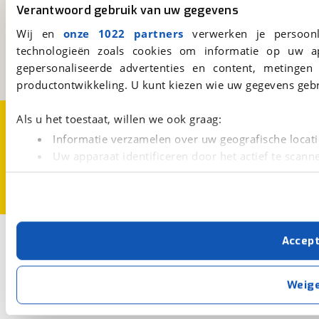
viaBOVAG.nl
Verantwoord gebruik van uw gegevens
Kosterijland
15
Wij en
onze 1022 partners
verwerken je persoonl
3981 AJ
Bunnik
technologieën zoals cookies om informatie op uw a
Een initiatief van
gepersonaliseerde advertenties en content, metingen
BOVAG
productontwikkeling. U kunt kiezen wie uw gegevens gebr
Over viaBOVAG.nl
Disclaimer- en Privacyverklaring
Als u het toestaat, willen we ook graag:
Cookievoorkeuren
Vacatures
Informatie verzamelen over uw geografische locati
Uw apparaat identificeren door het actief te scann
Lees meer over hoe uw persoonlijke gegevens worden ve
U kunt uw toestemming op elk moment wijzigen of intrekk
Met cookies en vergelijkbare technieken zorgen we voor 
Accep
cookies zorgen ervoor dat de website goed werkt. Ook g
verbeteren. We tonen je graag relevante advertenties e
buiten onze website volgt – uiteraard op anonie
Weig
privacyverklaring
. Als je weigert, plaatsen we alleen f
kun je later altijd aanpassen via de
voorkeurenpagina
.