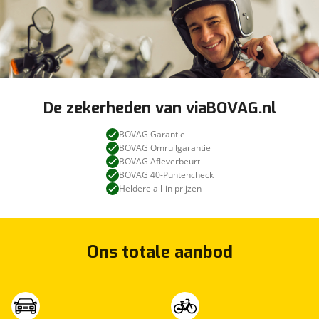
De zekerheden van viaBOVAG.nl
BOVAG Garantie
BOVAG Omruilgarantie
BOVAG Afleverbeurt
BOVAG 40-Puntencheck
Heldere all-in prijzen
Ons totale aanbod