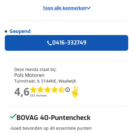
Toon alle kenmerken
Geopend
Algemeen
0416-332749
Merk
Honda
Model
CRF 300
Bouwjaar
2026
Deze Honda staat bij:
Pols Motoren
Modeljaar
2026
Tuinstraat
,
9
,
5144NE
,
Waalwijk
Categorie
AllRoad
4,6
4,6
Geschikt voor
A2 rijbewijs
333 reviews
333 reviews
Soort voertuig
Motor
Nieuw of occasion
Nieuw
Geen reviews gevonden
BOVAG 40-Puntencheck
Goed bevonden op 40 essentiële punten