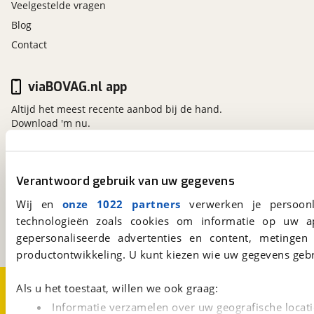
Veelgestelde vragen
Blog
Contact
viaBOVAG.nl app
Altijd het meest recente aanbod bij de hand.
Download 'm nu.
viaBOVAG.nl
Verantwoord gebruik van uw gegevens
Kosterijland
15
Wij en
onze 1022 partners
verwerken je persoonl
3981 AJ
Bunnik
technologieën zoals cookies om informatie op uw a
Een initiatief van
BOVAG
gepersonaliseerde advertenties en content, metingen
productontwikkeling. U kunt kiezen wie uw gegevens gebr
Over viaBOVAG.nl
Disclaimer- en Privacyverklaring
Als u het toestaat, willen we ook graag:
Cookievoorkeuren
Vacatures
Informatie verzamelen over uw geografische locati