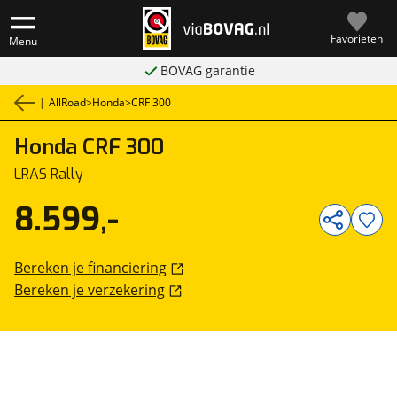
Favorieten
Menu
BOVAG garantie
|
AllRoad
>
Honda
>
CRF 300
Honda
CRF 300
1
/
18
LRAS Rally
8.599,-
Bereken je financiering
Bereken je verzekering