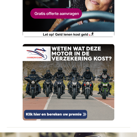
Wat is jou opgevallen?
E-mailadres
Wat klopt er niet?
Vraag mijn proefrit aan
Telefoonnummer (optioneel)
Kan je ons nog meer vertellen? (optioneel)
viaBOVAG.nl verwerkt je persoonsgegevens
om je aanvraag zo goed mogelijk bij de
aanbieder te brengen. Lees hier meer over in
onze
privacyverklaring
.
Verstuur mijn vraag
viaBOVAG.nl verwerkt je persoonsgegevens
om je aanvraag zo goed mogelijk bij de
aanbieder te brengen. Lees hier meer over in
Stuur mijn bevinding door
onze
privacyverklaring
.