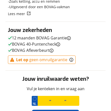
Zoals ketting, accu en remmen
Techniek
Uitgevoerd door een BOVAG-vakman
Transmissie
Handgeschakeld
Lees meer
Aantal versnellingen
6
Motorinhoud
286 cc
Jouw zekerheden
Vermogen
28pk (21kW)
12 maanden BOVAG Garantie
BOVAG 40-Puntencheck
BOVAG Afleverbeurt
Afmetingen en gewicht
Let op
geen omruilgarantie
Maximaal toelaatbaar
142 kg
gewicht
Jouw inruilwaarde weten?
Vul je kenteken in en vraag aan
Uiterlijk
Kleur
Rood
Fabriekskleur
Extreme Red