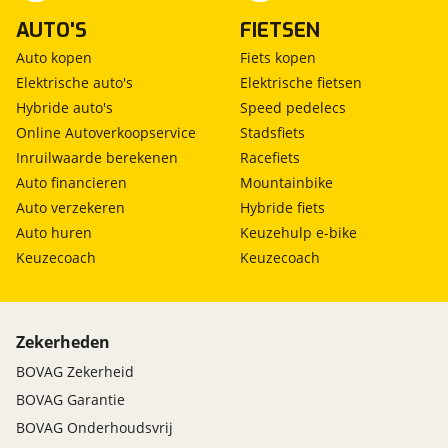
AUTO'S
FIETSEN
Auto kopen
Fiets kopen
Elektrische auto's
Elektrische fietsen
Hybride auto's
Speed pedelecs
Online Autoverkoopservice
Stadsfiets
Inruilwaarde berekenen
Racefiets
Auto financieren
Mountainbike
Auto verzekeren
Hybride fiets
Auto huren
Keuzehulp e-bike
Keuzecoach
Keuzecoach
Zekerheden
BOVAG Zekerheid
BOVAG Garantie
BOVAG Onderhoudsvrij