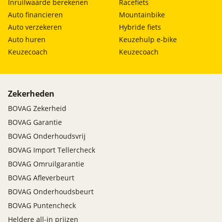
Inruilwaarde berekenen
Racefiets
Auto financieren
Mountainbike
Auto verzekeren
Hybride fiets
Auto huren
Keuzehulp e-bike
Keuzecoach
Keuzecoach
Zekerheden
BOVAG Zekerheid
BOVAG Garantie
BOVAG Onderhoudsvrij
BOVAG Import Tellercheck
BOVAG Omruilgarantie
BOVAG Afleverbeurt
BOVAG Onderhoudsbeurt
BOVAG Puntencheck
Heldere all-in prijzen