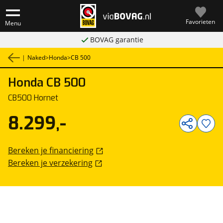
Favorieten
Menu
BOVAG garantie
|
Naked
>
Honda
>
CB 500
Honda
CB 500
1
/
5
CB500 Hornet
8.299,-
Bereken je financiering
Bereken je verzekering