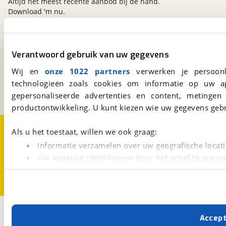
Altijd het meest recente aanbod bij de hand.
Download 'm nu.
viaBOVAG.nl
Verantwoord gebruik van uw gegevens
Kosterijland
15
Wij en
onze 1022 partners
verwerken je persoonl
3981 AJ
Bunnik
technologieën zoals cookies om informatie op uw a
Een initiatief van
BOVAG
gepersonaliseerde advertenties en content, metingen
productontwikkeling. U kunt kiezen wie uw gegevens gebr
Over viaBOVAG.nl
Disclaimer- en Privacyverklaring
Als u het toestaat, willen we ook graag:
Cookievoorkeuren
Vacatures
Informatie verzamelen over uw geografische locati
Uw apparaat identificeren door het actief te scann
Lees meer over hoe uw persoonlijke gegevens worden ve
U kunt uw toestemming op elk moment wijzigen of intrekk
Met cookies en vergelijkbare technieken zorgen we voor 
Accep
cookies zorgen ervoor dat de website goed werkt. Ook g