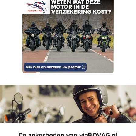
om je aanvraag zo goed mogelijk bij de
aanbieder te brengen. Lees hier meer over in
onze
privacyverklaring
.
Verstuur mijn vraag
viaBOVAG.nl verwerkt je persoonsgegevens
om je aanvraag zo goed mogelijk bij de
aanbieder te brengen. Lees hier meer over in
Stuur mijn bevinding door
onze
privacyverklaring
.
De zekerheden van viaBOVAG.nl