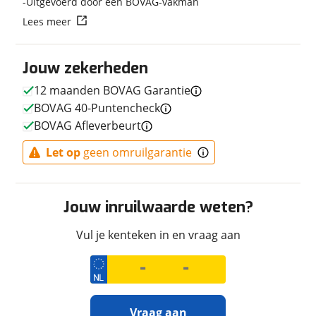
Uitgevoerd door een BOVAG-vakman
Lees meer
Techniek
Transmissie
Handgeschakeld
Jouw zekerheden
Motorinhoud
471 cc
12 maanden BOVAG Garantie
Vermogen
48pk (35kW)
BOVAG 40-Puntencheck
BOVAG Afleverbeurt
Let op
geen omruilgarantie
Uiterlijk
Kleur
Zwart
Fabriekskleur
Mat Gunpowder Black
Jouw inruilwaarde weten?
Metallic
Vul je kenteken in en vraag aan
Verbruik en milieu
Brandstof
Benzine
Vraag aan