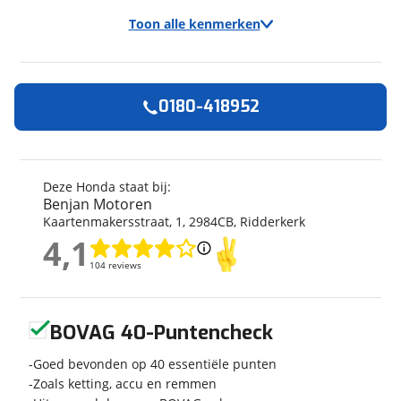
Toon alle kenmerken
0180-418952
Algemeen
Merk
Honda
Model
CB 500
Deze Honda staat bij:
Benjan Motoren
Kenteken
ONBE29
Kaartenmakersstraat
,
1
,
2984CB
,
Ridderkerk
Kilometerstand
1 km
4,1
Bouwjaar
2024
4,1
104 reviews
104 reviews
Categorie
Naked
Geschikt voor
A2 rijbewijs
Geen reviews gevonden
Soort voertuig
Motor
BOVAG 40-Puntencheck
Nieuw of occasion
Nieuw
Goed bevonden op 40 essentiële punten
Zoals ketting, accu en remmen