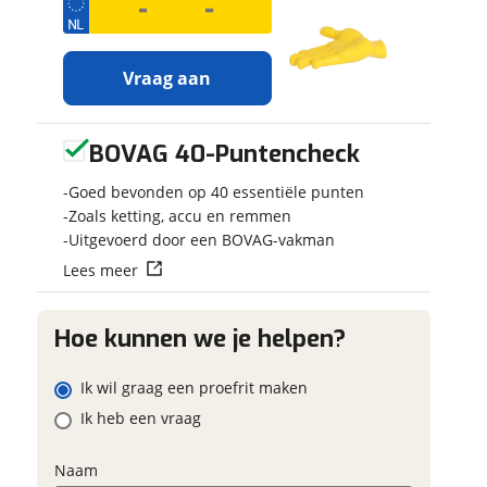
Vraag aan
BOVAG 40-Puntencheck
Ontvang
Jouw motor
gratis jouw
Kenteken
Goed bevonden op 40 essentiële punten
inruilwaarde
!
w contactgegevens
w vraag
Zoals ketting, accu en remmen
Uitgevoerd door een BOVAG-vakman
g
Jouw
inruilwaarde
m
Lees meer
Schatting kilo
wordt bepaald in
combinatie met
deze motor:
Hoe kunnen we je helpen?
ladres
Honda CB 650 R
Eventuele bij
ABS
Ik wil graag een proefrit maken
(optioneel)
m
Ik heb een vraag
Doornekamp
foonnummer (optioneel)
Motorsport
neemt
snel contact met je op
Naam