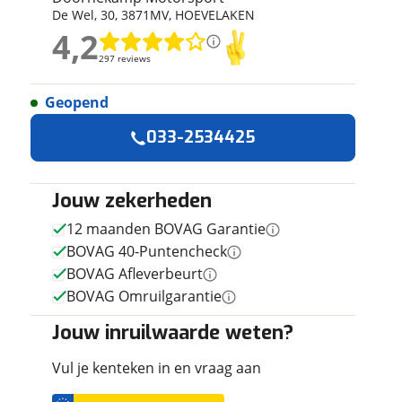
De Wel
,
30
,
3871MV
,
HOEVELAKEN
ruiken daarvoor
4,2
eme basis. Meer
4,2
lleen functionele
297 reviews
297 reviews
passen via de
Geopend
Geen reviews gevonden
033-2534425
Jouw zekerheden
12 maanden BOVAG Garantie
BOVAG 40-Puntencheck
BOVAG Afleverbeurt
BOVAG Omruilgarantie
Jouw inruilwaarde weten?
Vul je kenteken in en vraag aan