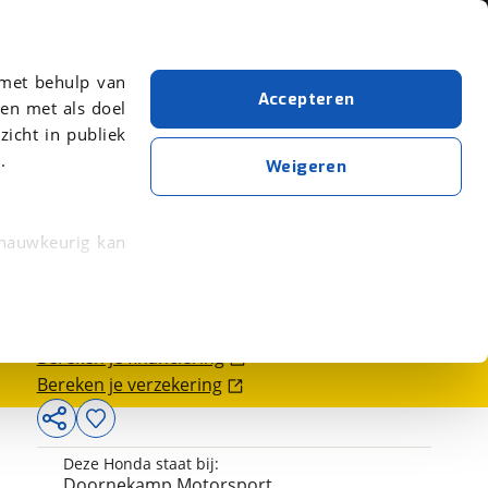
Over viaBOVAG.nl
er meer over in onze
 met behulp van
Accepteren
en met als doel
zicht in publiek
.
Weigeren
 nauwkeurig kan
7.750,-
 eigenschappen
rkeuren in het
Bereken je financiering
trekken in de
Bereken je verzekering
lijke ervaring.
Deze Honda staat bij:
ytische cookies
Doornekamp Motorsport