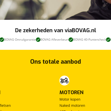
De zekerheden van viaBOVAG.nl
BOVAG Omruilgarantie
BOVAG Afleverbeurt
BOVAG 40-Puntencheck
Ons totale aanbod
N
MOTOREN
Motor kopen
fietsen
Naked motoren