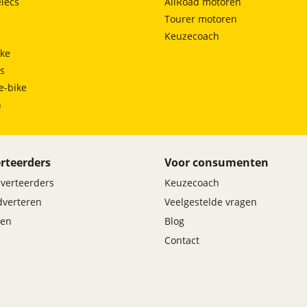
lecs
AllRoad motoren
Tourer motoren
Keuzecoach
ke
ts
e-bike
h
rteerders
Voor consumenten
dverteerders
Keuzecoach
adverteren
Veelgestelde vragen
en
Blog
Contact