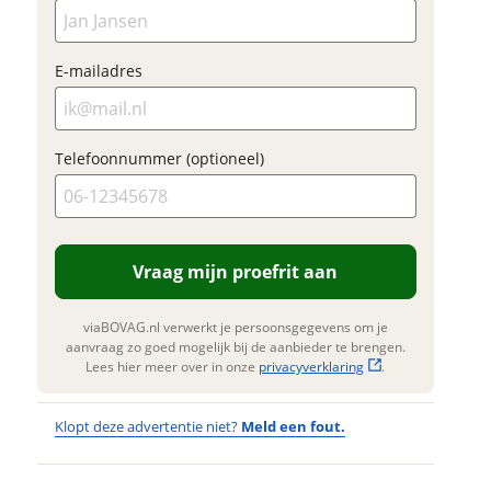
om jouw inruilwaarde
ladres
Foto's
te bepalen.
Klik hi
Vraag mijn proefrit
E-mailadres
te upl
aan
foonnummer (optioneel)
(option
JPG, PN
foto's)
viaBOVAG.nl verwerkt je
Telefoonnummer (optioneel)
onsgegevens om je aanvraag zo
d mogelijk bij de aanbieder te
Jouw contac
en. Lees hier meer over in onze
erstuur mijn vraag
privacyverklaring
.
Naam
viaBOVAG.nl verwerkt je
Vraag mijn proefrit aan
onsgegevens om je aanvraag zo
d mogelijk bij de aanbieder te
E-mailadres
en. Lees hier meer over in onze
viaBOVAG.nl verwerkt je persoonsgegevens om je
privacyverklaring
aanvraag zo goed mogelijk bij de aanbieder te brengen.
.
Lees hier meer over in onze
privacyverklaring
.
Telefoonnum
Klopt deze advertentie niet?
Meld een fout.
(optioneel)