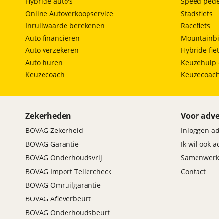
Hybride auto's
Speed pede
Online Autoverkoopservice
Stadsfiets
Inruilwaarde berekenen
Racefiets
Auto financieren
Mountainbi
Auto verzekeren
Hybride fie
Auto huren
Keuzehulp 
Keuzecoach
Keuzecoac
Zekerheden
Voor adve
BOVAG Zekerheid
Inloggen a
BOVAG Garantie
Ik wil ook 
BOVAG Onderhoudsvrij
Samenwerk
BOVAG Import Tellercheck
Contact
BOVAG Omruilgarantie
BOVAG Afleverbeurt
BOVAG Onderhoudsbeurt