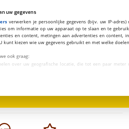
r
Kampeer
van uw gegevens
viaBOVAG.nl verwerkt je persoonsgegevens om je aanvraag zo goed mogelijk bij de aanbieder te brengen. Lees hi
ers
verwerken je persoonlijke gegevens (bijv. uw IP-adres)
ies om informatie op uw apparaat op te slaan en te gebruik
enties en content, metingen aan advertenties en content, in
U kunt kiezen wie uw gegevens gebruikt en met welke doelen
n we ook graag:
elen over uw geografische locatie, die tot een paar meter
1
/
17
entificeren door het actief te scannen op specifieke
 persoonlijke gegevens worden verwerkt en stel uw voo
unt uw toestemming op elk moment wijzigen of in
kbare technieken zorgen we voor een betere en meer persoon
en ervoor dat de website goed werkt. Ook gebruiken we anal