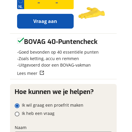
w contactgegevens
w vraag
g
m
Vraag aan
BOVAG 40-Puntencheck
ladres
Ontvang
Jouw motor
gratis jouw
Kenteken
Goed bevonden op 40 essentiële punten
inruilwaarde
!
m
Zoals ketting, accu en remmen
foonnummer (optioneel)
Uitgevoerd door een BOVAG-vakman
Jouw
inruilwaarde
Lees meer
Schatting kilo
wordt bepaald in
ladres
combinatie met
deze motor:
Hoe kunnen we je helpen?
Vraag mijn proefrit
Honda CB 1000 R
Eventuele bij
aan
ABS
foonnummer (optioneel)
Ik wil graag een proefrit maken
(optioneel)
Ik heb een vraag
Doornekamp
viaBOVAG.nl verwerkt je
Motorsport
neemt
onsgegevens om je aanvraag zo
snel contact met je op
d mogelijk bij de aanbieder te
Naam