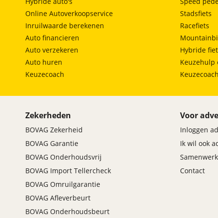
Hybride auto's
Speed pede
Online Autoverkoopservice
Stadsfiets
Inruilwaarde berekenen
Racefiets
Auto financieren
Mountainbi
Auto verzekeren
Hybride fie
Auto huren
Keuzehulp 
Keuzecoach
Keuzecoac
Zekerheden
Voor adve
BOVAG Zekerheid
Inloggen a
BOVAG Garantie
Ik wil ook 
BOVAG Onderhoudsvrij
Samenwerk
BOVAG Import Tellercheck
Contact
BOVAG Omruilgarantie
BOVAG Afleverbeurt
BOVAG Onderhoudsbeurt