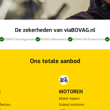
De zekerheden van viaBOVAG.nl
BOVAG Omruilgarantie
BOVAG Afleverbeurt
BOVAG 40-Puntencheck
Ons totale aanbod
N
MOTOREN
Motor kopen
fietsen
Naked motoren