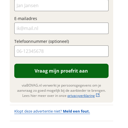
om jouw inruilwaarde
en. Lees hier meer over in onze
erstuur mijn vraag
Foto's
privacyverklaring
.
te bepalen.
Klik hi
viaBOVAG.nl verwerkt je
E-mailadres
te upl
onsgegevens om je aanvraag zo
(option
d mogelijk bij de aanbieder te
JPG, PN
en. Lees hier meer over in onze
foto's)
privacyverklaring
.
Telefoonnummer (optioneel)
Jouw contac
Naam
Vraag mijn proefrit aan
E-mailadres
viaBOVAG.nl verwerkt je persoonsgegevens om je
aanvraag zo goed mogelijk bij de aanbieder te brengen.
Lees hier meer over in onze
privacyverklaring
.
Telefoonnum
Klopt deze advertentie niet?
Meld een fout.
(optioneel)