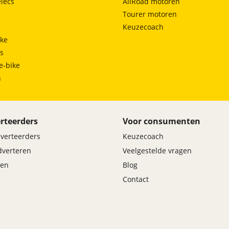
lecs
AllRoad motoren
Tourer motoren
Keuzecoach
ke
ts
e-bike
h
rteerders
Voor consumenten
dverteerders
Keuzecoach
adverteren
Veelgestelde vragen
en
Blog
Contact