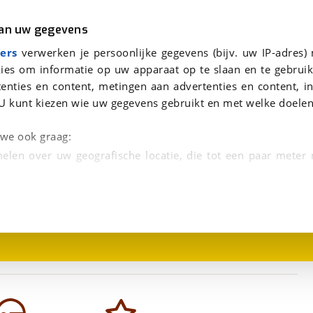
r
Kampeer
van uw gegevens
viaBOVAG.nl verwerkt je persoonsgegevens om je aanvraag zo goed mogelijk bij de aanbieder te brengen. Lees hi
ers
verwerken je persoonlijke gegevens (bijv. uw IP-adres)
ies om informatie op uw apparaat op te slaan en te gebruik
enties en content, metingen aan advertenties en content, in
U kunt kiezen wie uw gegevens gebruikt en met welke doelen
n we ook graag:
elen over uw geografische locatie, die tot een paar meter
1
/
19
entificeren door het actief te scannen op specifieke
 persoonlijke gegevens worden verwerkt en stel uw voo
unt uw toestemming op elk moment wijzigen of in
kbare technieken zorgen we voor een betere en meer persoon
en ervoor dat de website goed werkt. Ook gebruiken we anal