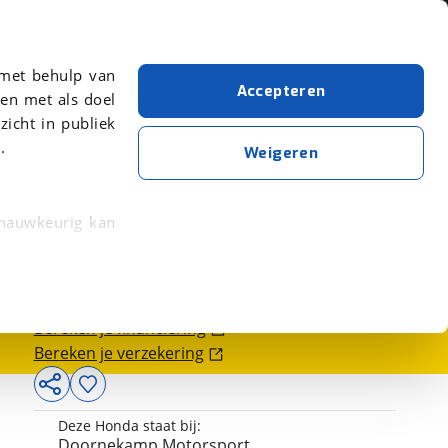
Over viaBOVAG.nl
er meer over in onze
 met behulp van
Accepteren
en met als doel
zicht in publiek
.
Weigeren
 nauwkeurig kan
9.750,-
 eigenschappen
rkeuren in het
Bereken je financiering
trekken in de
Bereken je verzekering
lijke ervaring.
Deze Honda staat bij:
ytische cookies
Doornekamp Motorsport