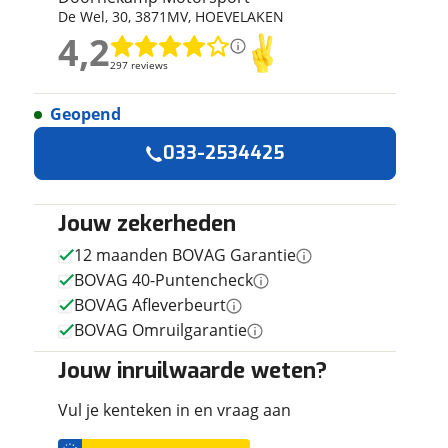
De Wel
,
30
,
3871MV
,
HOEVELAKEN
ruiken daarvoor
4,2
eme basis. Meer
4,2
lleen functionele
297 reviews
297 reviews
passen via de
Geopend
Geen reviews gevonden
033-2534425
Jouw zekerheden
12 maanden BOVAG Garantie
BOVAG 40-Puntencheck
BOVAG Afleverbeurt
BOVAG Omruilgarantie
Jouw inruilwaarde weten?
Vul je kenteken in en vraag aan