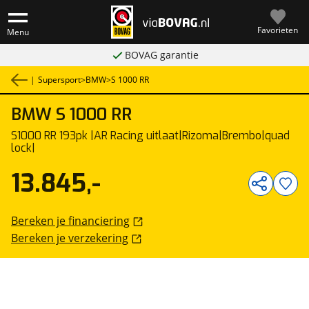
Favorieten
Menu
BOVAG garantie
|
Supersport
>
BMW
>
S 1000 RR
BMW
S 1000 RR
1
/
21
S1000 RR 193pk |AR Racing uitlaat|Rizoma|Brembo|quad
lock|
13.845,-
Bereken je financiering
Bereken je verzekering