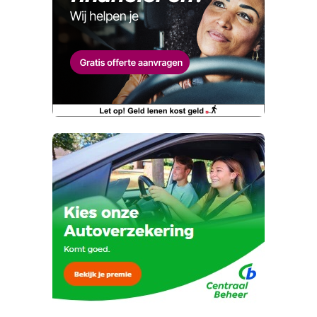
Telefoonnummer (optioneel)
Wat is jou opgevallen?
E-mailadres
Wat klopt er niet?
Vraag mijn proefrit aan
Telefoonnummer (optioneel)
Kan je ons nog meer vertellen? (optioneel)
viaBOVAG.nl verwerkt je persoonsgegevens
om je aanvraag zo goed mogelijk bij de
aanbieder te brengen. Lees hier meer over in
onze
privacyverklaring
.
Verstuur mijn vraag
viaBOVAG.nl verwerkt je persoonsgegevens
om je aanvraag zo goed mogelijk bij de
aanbieder te brengen. Lees hier meer over in
Stuur mijn bevinding door
onze
privacyverklaring
.