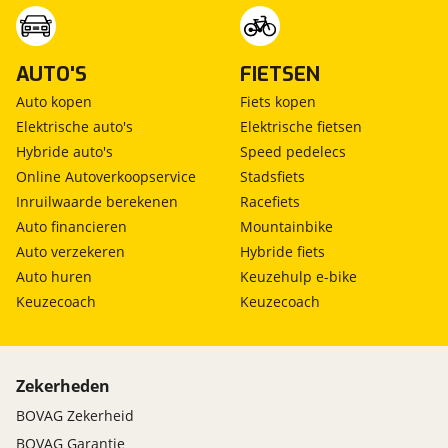
AUTO'S
FIETSEN
Auto kopen
Fiets kopen
Elektrische auto's
Elektrische fietsen
Hybride auto's
Speed pedelecs
Online Autoverkoopservice
Stadsfiets
Inruilwaarde berekenen
Racefiets
Auto financieren
Mountainbike
Auto verzekeren
Hybride fiets
Auto huren
Keuzehulp e-bike
Keuzecoach
Keuzecoach
Zekerheden
BOVAG Zekerheid
BOVAG Garantie