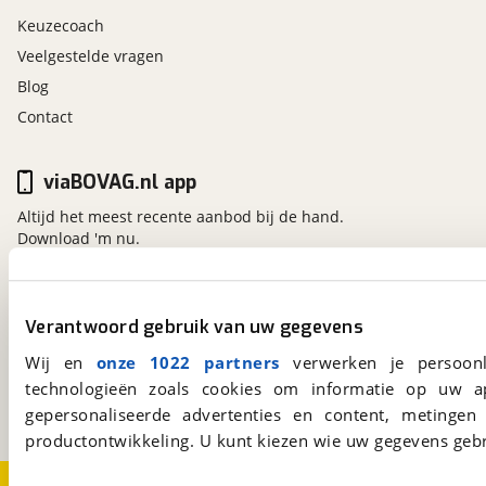
Keuzecoach
Veelgestelde vragen
Blog
Contact
viaBOVAG.nl app
Altijd het meest recente aanbod bij de hand.
Download 'm nu.
viaBOVAG.nl
Verantwoord gebruik van uw gegevens
Kosterijland
15
Wij en
onze 1022 partners
verwerken je persoonl
3981 AJ
Bunnik
technologieën zoals cookies om informatie op uw a
Een initiatief van
gepersonaliseerde advertenties en content, metingen
BOVAG
productontwikkeling. U kunt kiezen wie uw gegevens gebr
Over viaBOVAG.nl
Disclaimer- en Privacyverklaring