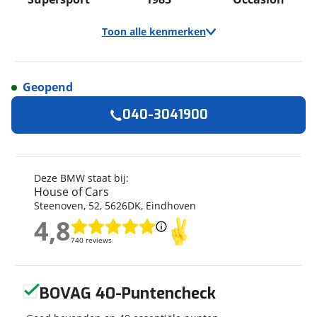
Toon alle kenmerken
Geopend
Algemeen
040-3041900
Merk
BMW
Model
S 1000 RR
Kilometerstand
22.683 km
Deze BMW staat bij:
House of Cars
Bouwjaar
5-2011
Steenoven
,
52
,
5626DK
,
Eindhoven
Modeljaar
1983
4,8
4,8
Leeftijd
15 jaar en 3 maanden
740 reviews
740 reviews
Categorie
Supersport
Geschikt voor
A rijbewijs
Geen reviews gevonden
Soort voertuig
Motor
BOVAG 40-Puntencheck
Nieuw of occasion
Occasion