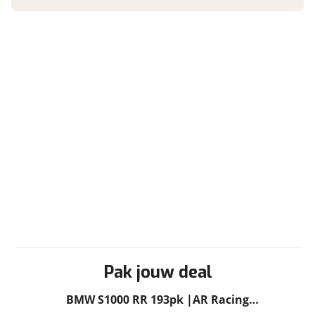
op de openbare weg, deze RR staat garant voor
een onvergetelijke rit.
Vraag mijn inruilwaarde aan
Garanties
BOVAG Garantie
12 maanden
viaBOVAG.nl verwerkt je persoonsgegevens om je aanvraag zo
goed mogelijk bij de aanbieder te brengen. Lees hier meer
over in onze
privacyverklaring
.
Pak jouw deal
BMW S1000 RR 193pk |AR Racing