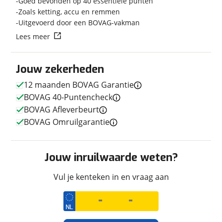
Goed bevonden op 40 essentiële punten
Zoals ketting, accu en remmen
Uitgevoerd door een BOVAG-vakman
Lees meer
Techniek
Transmissie
Handgeschakeld
Jouw zekerheden
Aantal versnellingen
6
12 maanden BOVAG Garantie
Motorinhoud
999 cc
BOVAG 40-Puntencheck
Aantal cilinders
4
BOVAG Afleverbeurt
Vermogen
193pk (142kW)
BOVAG Omruilgarantie
Aandrijving
Achterwiel
Jouw inruilwaarde weten?
Afmetingen en gewicht
Vul je kenteken in en vraag aan
Massa ledig voertuig
190 kg
Maximaal toelaatbaar
405 kg
gewicht