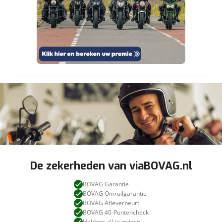
aanbieder te brengen. Lees hier meer over in
onze
privacyverklaring
.
Stuur mijn bevinding door
De zekerheden van viaBOVAG.nl
BOVAG Garantie
BOVAG Omruilgarantie
BOVAG Afleverbeurt
BOVAG 40-Puntencheck
Heldere all-in prijzen