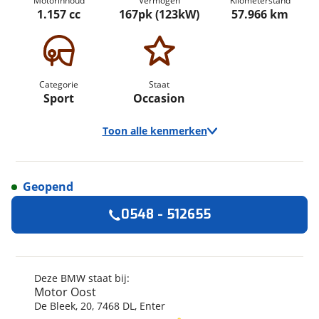
Motorinhoud
Vermogen
Kilometerstand
1.157 cc
167pk (123kW)
57.966 km
Categorie
Staat
Sport
Occasion
Toon alle kenmerken
Geopend
Algemeen
0548 - 512655
Merk
BMW
Model
K 1200 S
Kenteken
18MBGX
Deze BMW staat bij:
Motor Oost
Kilometerstand
57.966 km
De Bleek
,
20
,
7468 DL
,
Enter
Bouwjaar
5-2006