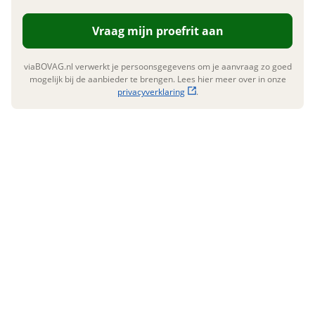
Dealergarantie
Nee
E-mailadres
Vraag mijn proefrit aan
viaBOVAG.nl verwerkt je persoonsgegevens om je aanvraag zo goed
Overige
mogelijk bij de aanbieder te brengen. Lees hier meer over in onze
Telefoonnummer (optioneel)
privacyverklaring
.
Onderhoudsboekjes
Nee
aanwezig
Vraag mijn inruilwaarde aan
viaBOVAG.nl verwerkt je persoonsgegevens om je aanvraag zo
goed mogelijk bij de aanbieder te brengen. Lees hier meer
over in onze
privacyverklaring
.