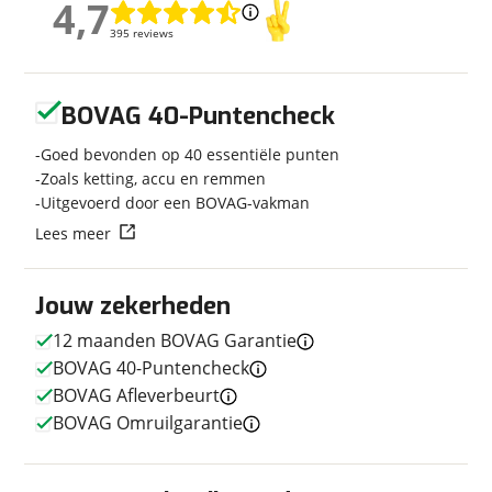
4,7
4,7
Leeftijd
20 jaar en 3 maanden
395 reviews
395 reviews
Categorie
Sport
Geschikt voor
A rijbewijs
Geen reviews gevonden
Soort voertuig
Motor
BOVAG 40-Puntencheck
Nieuw of occasion
Occasion
Goed bevonden op 40 essentiële punten
Zoals ketting, accu en remmen
Uitgevoerd door een BOVAG-vakman
Lees meer
Techniek
Transmissie
Handgeschakeld
Jouw zekerheden
Aantal versnellingen
6
12 maanden BOVAG Garantie
Motorinhoud
1.157 cc
BOVAG 40-Puntencheck
Aantal cilinders
4
BOVAG Afleverbeurt
Vermogen
167pk (123kW)
BOVAG Omruilgarantie