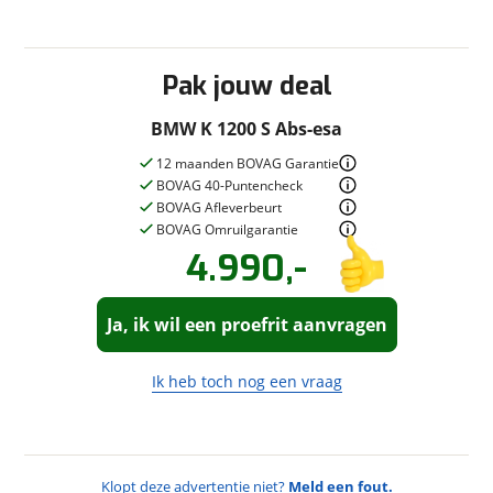
Pak jouw deal
BMW K 1200 S Abs-esa
12 maanden BOVAG Garantie
BOVAG 40-Puntencheck
BOVAG Afleverbeurt
BOVAG Omruilgarantie
4.990,-
Vraag een
Stel een
vraag
proefrit
!
aan!
Ja, ik wil een proefrit aanvragen
Motor Oost
neemt snel contact met
Motor Oost
je op om je vraag te beantwoorden.
neemt snel contact met
je op om een proefrit in te plannen.
Ik heb toch nog een vraag
Jouw vraag
Jouw contactgegevens
Vraag
Naam
Klopt deze advertentie niet?
Meld een fout.