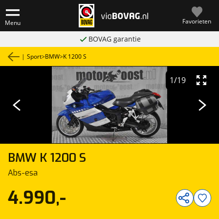
Favorieten
Menu
BOVAG garantie
|
Sport
>
BMW
>
K 1200 S
1
/
19
BMW
K 1200 S
Abs-esa
4.990,-