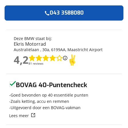
043 3588080
Algemeen
Merk
BMW
Model
F 900 XR
Deze BMW staat bij:
Ekris Motorrad
Kenteken
800203
Australiëlaan
,
30
a
,
6199AA
,
Maastricht Airport
Kilometerstand
5 km
4,2
Bouwjaar
2026
4,2
81 reviews
81 reviews
Modeljaar
1983
Categorie
Tourer
Geen reviews gevonden
Geschikt voor
A rijbewijs
BOVAG 40-Puntencheck
Soort voertuig
Motor
Goed bevonden op 40 essentiële punten
Nieuw of occasion
Nieuw
Zoals ketting, accu en remmen
Uitgevoerd door een BOVAG-vakman
Lees meer
Techniek