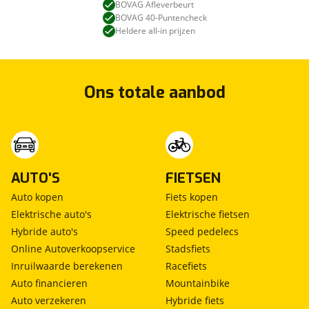
BOVAG Afleverbeurt
BOVAG 40-Puntencheck
Kan je ons nog meer vertellen? (optioneel)
viaBOVAG.nl verwerkt je persoonsgegevens
Heldere all-in prijzen
om je aanvraag zo goed mogelijk bij de
aanbieder te brengen. Lees hier meer over in
onze
privacyverklaring
.
Verstuur mijn vraag
Ons totale aanbod
viaBOVAG.nl verwerkt je persoonsgegevens
om je aanvraag zo goed mogelijk bij de
aanbieder te brengen. Lees hier meer over in
Stuur mijn bevinding door
onze
privacyverklaring
.
AUTO'S
FIETSEN
Auto kopen
Fiets kopen
Elektrische auto's
Elektrische fietsen
Hybride auto's
Speed pedelecs
Online Autoverkoopservice
Stadsfiets
Inruilwaarde berekenen
Racefiets
Auto financieren
Mountainbike
Auto verzekeren
Hybride fiets