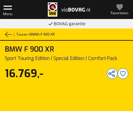
Favorieten
Menu
BOVAG garantie
|
Tourer
>
BMW
>
F 900 XR
BMW
F 900 XR
1
/
13
Sport Touring Edition | Special Edition | Comfort Pack
16.769,-