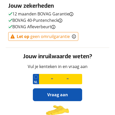
Jouw zekerheden
Transmissie
Handgeschakeld
12 maanden BOVAG Garantie
Aantal versnellingen
6
BOVAG 40-Puntencheck
Motorinhoud
895 cc
BOVAG Afleverbeurt
Aantal cilinders
2
Vermogen
105pk (77kW)
Let op
geen omruilgarantie
Topsnelheid
200 km/u
Aandrijving
Achterwiel
Jouw inruilwaarde weten?
Vul je kenteken in en vraag aan
Afmetingen en gewicht
Massa ledig voertuig
219 kg
Vraag aan
Uiterlijk
Ontvang gratis jouw