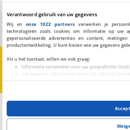
viaBOVAG.nl
Verantwoord gebruik van uw gegevens
Kosterijland
15
3981 AJ
Bunnik
Wij en
onze 1022 partners
verwerken je persoonl
Een initiatief van
technologieën zoals cookies om informatie op uw a
BOVAG
gepersonaliseerde advertenties en content, metingen
productontwikkeling. U kunt kiezen wie uw gegevens gebr
Over viaBOVAG.nl
Disclaimer- en Privacyverklaring
Als u het toestaat, willen we ook graag:
Cookievoorkeuren
Vacatures
Informatie verzamelen over uw geografische locati
Uw apparaat identificeren door het actief te scann
Lees meer over hoe uw persoonlijke gegevens worden ve
U kunt uw toestemming op elk moment wijzigen of intrekk
Met cookies en vergelijkbare technieken zorgen we voor 
Accep
cookies zorgen ervoor dat de website goed werkt. Ook g
verbeteren. We tonen je graag relevante advertenties e
buiten onze website volgt – uiteraard op anonie
Weig