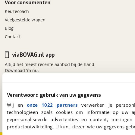
Voor consumenten
Keuzecoach
Veelgestelde vragen
Blog
Contact
viaBOVAG.nl app
Altijd het meest recente aanbod bij de hand.
Download 'm nu.
viaBOVAG.nl
Verantwoord gebruik van uw gegevens
Kosterijland
15
Wij en
onze 1022 partners
verwerken je persoonl
3981 AJ
Bunnik
technologieën zoals cookies om informatie op uw a
Een initiatief van
gepersonaliseerde advertenties en content, metingen
BOVAG
productontwikkeling. U kunt kiezen wie uw gegevens gebr