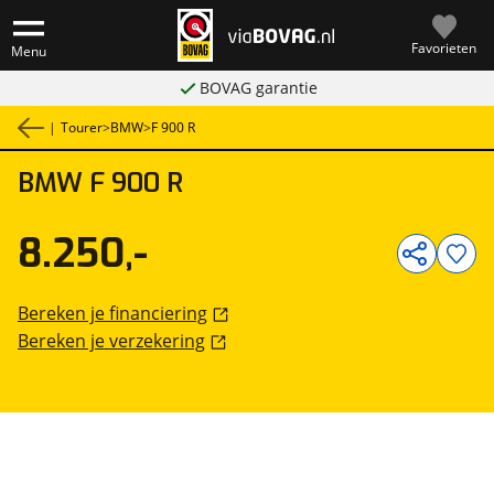
Favorieten
Menu
BOVAG garantie
|
Tourer
>
BMW
>
F 900 R
BMW
F 900 R
1
/
12
8.250,-
Bereken je financiering
Bereken je verzekering