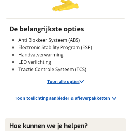
Uiterlijk
Ontvang gratis jouw
inruilwaarde
!
Laksoort
Metallic
Kleur
Blauw
De belangrijkste opties
HSL Bikes
neemt snel contact met je op om jouw
Fabriekskleur
Blauw
inruilwaarde te bepalen.
Anti Blokkeer Systeem (ABS)
Electronic Stability Program (ESP)
Jouw motor
Handvatverwarming
Verbruik en milieu
Kenteken
LED verlichting
Brandstof
Tractie Controle Systeem (TCS)
Benzine
Toon alle opties
Schatting kilometerstand
Geschiedenis
Toon toelichting aanbieder & afleverpakketten
Exterieur
Eventuele bijzonderheden (optioneel)
Datum eerste toelating
01-02-2020
Koplampen adaptief
Voertuig heeft
Nee
LED dagrijverlichting
schadeverleden
Hoe kunnen we je helpen?
LED koplampen
BMW F 900 R