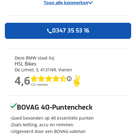
Toon alle kenmerken
0347 35 53 16
Algemeen
Merk
BMW
Model
F 900 R
Deze BMW staat bij:
HSL Bikes
Kenteken
63MBG3
De Limiet
,
3
,
4131NR
,
Vianen
Kilometerstand
17.766 km
4,6
Bouwjaar
2-2020
4,6
122 reviews
122 reviews
Leeftijd
6 jaar en 6 maanden
Categorie
Tourer
Geen reviews gevonden
Geschikt voor
A rijbewijs
BOVAG 40-Puntencheck
Soort voertuig
Motor
Goed bevonden op 40 essentiële punten
Nieuw of occasion
Occasion
Zoals ketting, accu en remmen
Uitgevoerd door een BOVAG-vakman