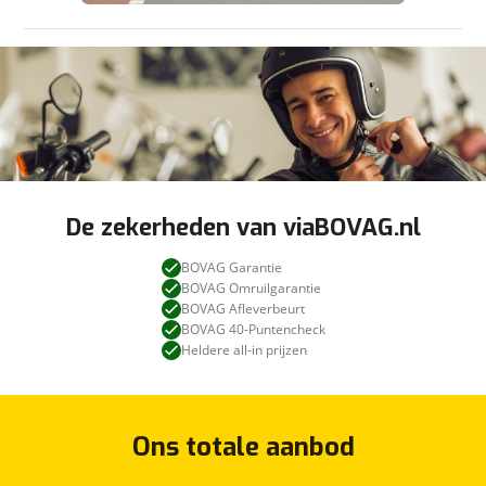
De zekerheden van viaBOVAG.nl
BOVAG Garantie
BOVAG Omruilgarantie
BOVAG Afleverbeurt
BOVAG 40-Puntencheck
Heldere all-in prijzen
Ons totale aanbod