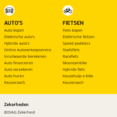
AUTO'S
FIETSEN
Auto kopen
Fiets kopen
Elektrische auto's
Elektrische fietsen
Hybride auto's
Speed pedelecs
Online Autoverkoopservice
Stadsfiets
Inruilwaarde berekenen
Racefiets
Auto financieren
Mountainbike
Auto verzekeren
Hybride fiets
Auto huren
Keuzehulp e-bike
Keuzecoach
Keuzecoach
Zekerheden
BOVAG Zekerheid