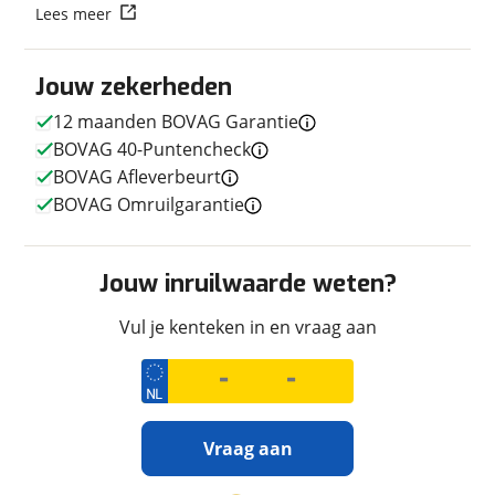
Lees meer
Techniek
Jouw zekerheden
Transmissie
Handgeschakeld
12 maanden BOVAG Garantie
Motorinhoud
895 cc
BOVAG 40-Puntencheck
Aantal cilinders
2
BOVAG Afleverbeurt
Vermogen
105pk (77kW)
BOVAG Omruilgarantie
Topsnelheid
201 km/u
Jouw inruilwaarde weten?
Afmetingen en gewicht
Vul je kenteken in en vraag aan
Massa ledig voertuig
211 kg
Maximaal toelaatbaar
430 kg
gewicht
Vraag aan