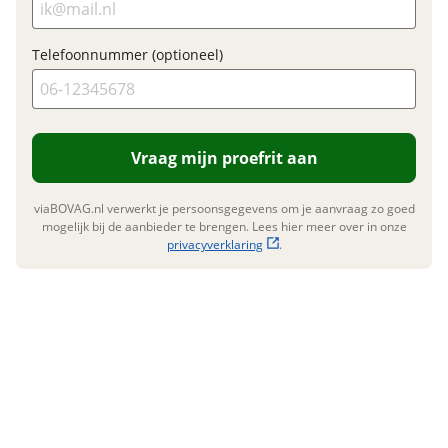
Telefoonnummer (optioneel)
Foto's
Klik hier om foto's te uploaden
(optioneel)
JPG, PNG (max 10 foto's)
Vraag mijn proefrit aan
Jouw contactgegevens
viaBOVAG.nl verwerkt je persoonsgegevens om je aanvraag zo goed
Naam
mogelijk bij de aanbieder te brengen. Lees hier meer over in onze
privacyverklaring
.
E-mailadres
Telefoonnummer (optioneel)