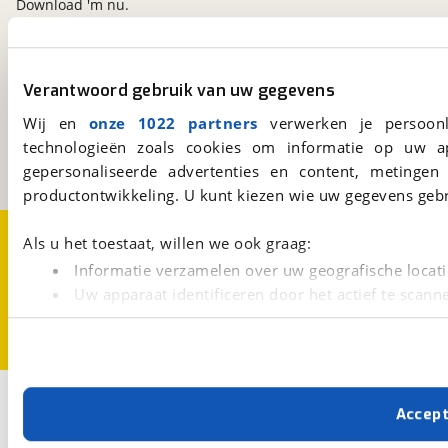
Download 'm nu.
viaBOVAG.nl
Verantwoord gebruik van uw gegevens
Kosterijland
15
Wij en
onze 1022 partners
verwerken je persoonl
3981 AJ
Bunnik
technologieën zoals cookies om informatie op uw a
Een initiatief van
BOVAG
gepersonaliseerde advertenties en content, metingen
productontwikkeling. U kunt kiezen wie uw gegevens gebr
Over viaBOVAG.nl
Disclaimer- en Privacyverklaring
Als u het toestaat, willen we ook graag:
Cookievoorkeuren
Vacatures
Informatie verzamelen over uw geografische locati
Uw apparaat identificeren door het actief te scann
Lees meer over hoe uw persoonlijke gegevens worden ve
U kunt uw toestemming op elk moment wijzigen of intrekk
Met cookies en vergelijkbare technieken zorgen we voor 
Accep
cookies zorgen ervoor dat de website goed werkt. Ook g
verbeteren. We tonen je graag relevante advertenties e