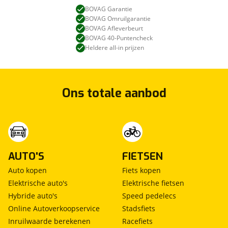
BOVAG Garantie
BOVAG Omruilgarantie
BOVAG Afleverbeurt
BOVAG 40-Puntencheck
Heldere all-in prijzen
Ons totale aanbod
AUTO'S
FIETSEN
Auto kopen
Fiets kopen
Elektrische auto's
Elektrische fietsen
Hybride auto's
Speed pedelecs
Online Autoverkoopservice
Stadsfiets
Inruilwaarde berekenen
Racefiets