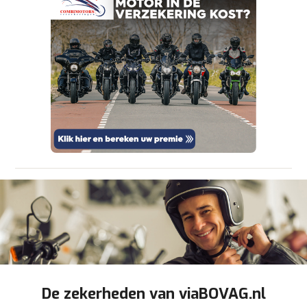
aanbieder te brengen. Lees hier meer over in
onze
privacyverklaring
.
Verstuur mijn vraag
viaBOVAG.nl verwerkt je persoonsgegevens
om je aanvraag zo goed mogelijk bij de
aanbieder te brengen. Lees hier meer over in
Stuur mijn bevinding door
onze
privacyverklaring
.
De zekerheden van viaBOVAG.nl