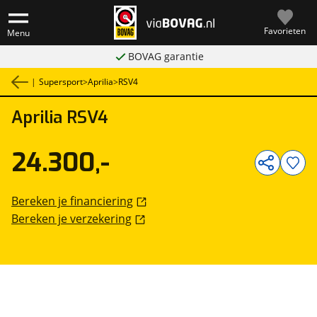
Favorieten
Menu
BOVAG garantie
|
Supersport
>
Aprilia
>
RSV4
Aprilia
RSV4
1
/
1
24.300,-
Bereken je financiering
Bereken je verzekering