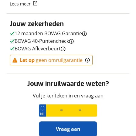
Lees meer
Transmissie
Handgeschakeld
Vermogen
220pk (162kW)
Jouw zekerheden
12 maanden BOVAG Garantie
BOVAG 40-Puntencheck
Afmetingen en gewicht
BOVAG Afleverbeurt
Maximaal toelaatbaar
204 kg
Let op
geen omruilgarantie
gewicht
Jouw inruilwaarde weten?
Uiterlijk
Vul je kenteken in en vraag aan
Kleur
Blauw
Fabriekskleur
Blue Marlin
Vraag aan