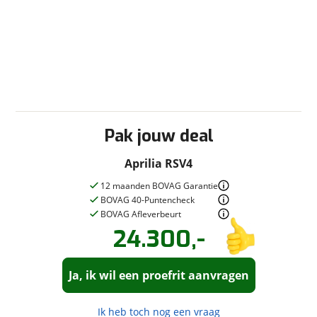
Vraag mijn inruilwaarde aan
viaBOVAG.nl verwerkt je persoonsgegevens om je aanvraag zo
goed mogelijk bij de aanbieder te brengen. Lees hier meer
over in onze
privacyverklaring
.
Pak jouw deal
Aprilia RSV4
12 maanden BOVAG Garantie
BOVAG 40-Puntencheck
BOVAG Afleverbeurt
24.300,-
Vraag een
Stel een
vraag
proefrit
!
aan!
Ja, ik wil een proefrit aanvragen
Goedhart Motoren
neemt snel
Goedhart Motoren
contact met je op om je vraag te
neemt snel
beantwoorden.
contact met je op om een proefrit in
Ik heb toch nog een vraag