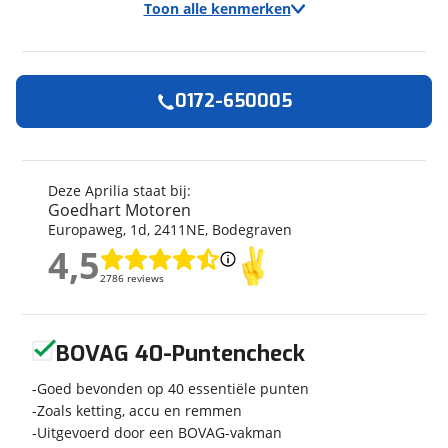
Toon alle kenmerken
0172-650005
Algemeen
Merk
Aprilia
Model
RSV4
Deze Aprilia staat bij:
Goedhart Motoren
Bouwjaar
2026
Europaweg
,
1
d
,
2411NE
,
Bodegraven
Modeljaar
2026
4,5
Categorie
Supersport
4,5
2786 reviews
2786 reviews
Geschikt voor
A rijbewijs
Soort voertuig
Motor
Geen reviews gevonden
Nieuw of occasion
Nieuw
BOVAG 40-Puntencheck
Goed bevonden op 40 essentiële punten
Zoals ketting, accu en remmen
Uitgevoerd door een BOVAG-vakman
Techniek