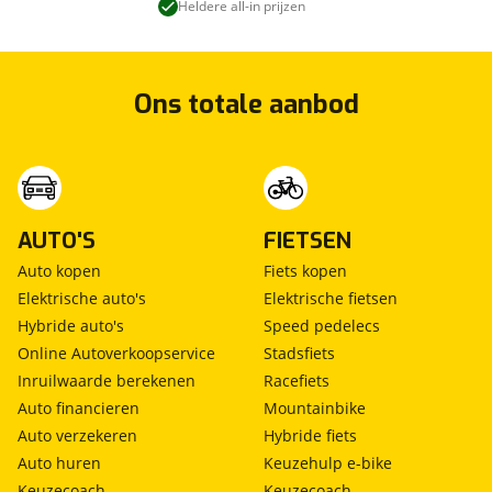
Heldere all-in prijzen
Ons totale aanbod
AUTO'S
FIETSEN
Auto kopen
Fiets kopen
Elektrische auto's
Elektrische fietsen
Hybride auto's
Speed pedelecs
Online Autoverkoopservice
Stadsfiets
Inruilwaarde berekenen
Racefiets
Auto financieren
Mountainbike
Auto verzekeren
Hybride fiets
Auto huren
Keuzehulp e-bike
Keuzecoach
Keuzecoach