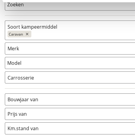
kun je later altijd aanpassen via de
voorkeurenpagina
.
Zoeken
Soort kampeermiddel
Caravan
Caravan
(
5
)
Merk
Camper
(
1
)
Vouwwagen
(
23
)
Model
Carrosserie
Alkoof
(
0
)
Busmodel
(
0
)
Bouwjaar van
Caravan
(
5
)
Half-integraal
(
0
)
Prijs van
Integraal
(
0
)
Km.stand van
Opzetunit
(
0
)