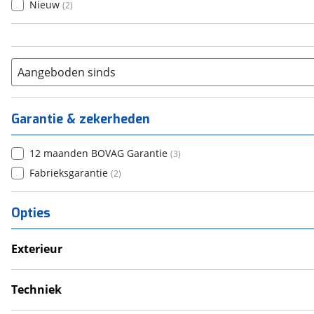
Nieuw
(
2
)
Aangeboden sinds
Garantie & zekerheden
12 maanden BOVAG Garantie
(
3
)
Fabrieksgarantie
(
2
)
Opties
Exterieur
Dakluik
Fietsendrager
Techniek
Luifel
Eigen accu