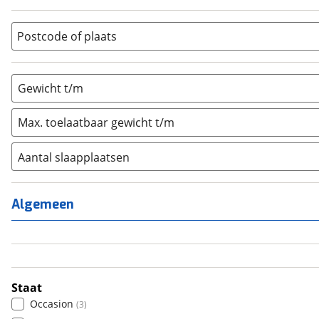
Overig
(
0
)
Vouwwagen
(
0
)
Postcode of plaats
Gewicht t/m
Max. toelaatbaar gewicht t/m
Aantal slaapplaatsen
1
(
0
)
2
(
5
)
Algemeen
3
(
0
)
4
(
0
)
5
(
0
)
6+
(
0
)
Staat
Occasion
(
3
)