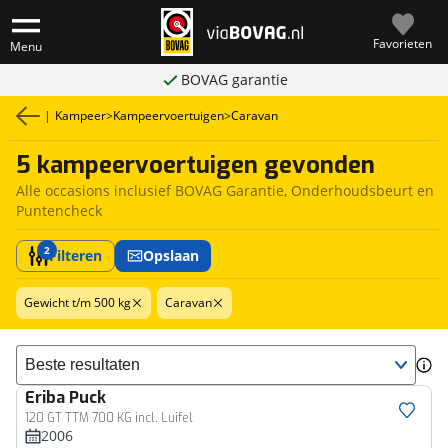
Favorieten
Menu
BOVAG garantie
|
Kampeer
>
Kampeervoertuigen
>
Caravan
5 kampeervoertuigen gevonden
Alle occasions inclusief BOVAG Garantie, Onderhoudsbeurt en
Puntencheck
2
Filteren
Opslaan
Gewicht t/m 500 kg
Caravan
Sorteer resultaten
Eriba
Puck
120 GT TTM 700 KG incl. Luifel
2006