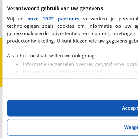
Kosterijland
15
Verantwoord gebruik van uw gegevens
3981 AJ
Bunnik
Wij en
onze 1022 partners
verwerken je persoonl
Een initiatief van
BOVAG
technologieën zoals cookies om informatie op uw a
gepersonaliseerde advertenties en content, metingen
productontwikkeling. U kunt kiezen wie uw gegevens gebr
Over viaBOVAG.nl
Disclaimer- en Privacyverklaring
Cookievoorkeuren
Vacatures
Als u het toestaat, willen we ook graag:
Informatie verzamelen over uw geografische locati
Uw apparaat identificeren door het actief te scann
Lees meer over hoe uw persoonlijke gegevens worden ve
U kunt uw toestemming op elk moment wijzigen of intrekk
2
Opslaan
Met cookies en vergelijkbare technieken zorgen we voor 
Gewicht t/m 500 kg
Caravan
Accep
cookies zorgen ervoor dat de website goed werkt. Ook g
verbeteren. We tonen je graag relevante advertenties e
Basisgegevens
buiten onze website volgt – uiteraard op anonie
Weig
privacyverklaring
. Als je weigert, plaatsen we alleen f