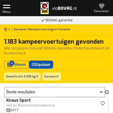
Favorieten
Menu
BOVAG garantie
|
Kampeer
>
Kampeervoertuigen
>
Caravan
1.183 kampeervoertuigen gevonden
Alle occasions inclusief BOVAG Garantie, Onderhoudsbeurt en
Puntencheck
2
Filteren
Opslaan
Gewicht t/m 4.500 kg
Caravan
Sorteer resultaten
Knaus
Sport
460 EU Mover,voortent,enkel bed
2017