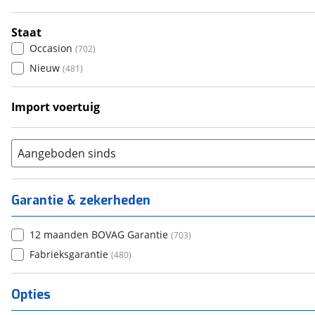
5
(
21
)
6+
(
42
)
Staat
Occasion
(
702
)
Nieuw
(
481
)
Import voertuig
Ja
(
7
)
Nee
(
98
)
Aangeboden sinds
Garantie & zekerheden
12 maanden BOVAG Garantie
(
703
)
Fabrieksgarantie
(
480
)
Opties