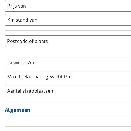
Half-integraal
(
0
)
Prijs van
Integraal
(
0
)
Km.stand van
Opzetunit
(
0
)
Overig
(
0
)
Vouwwagen
(
0
)
Postcode of plaats
Gewicht t/m
Max. toelaatbaar gewicht t/m
Aantal slaapplaatsen
1
(
9
)
2
(
164
)
Algemeen
3
(
246
)
4
(
545
)