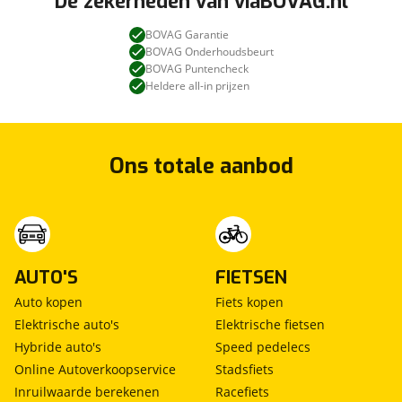
De zekerheden van viaBOVAG.nl
BOVAG Garantie
BOVAG Onderhoudsbeurt
BOVAG Puntencheck
Heldere all-in prijzen
Ons totale aanbod
AUTO'S
FIETSEN
Auto kopen
Fiets kopen
Elektrische auto's
Elektrische fietsen
Hybride auto's
Speed pedelecs
Online Autoverkoopservice
Stadsfiets
Inruilwaarde berekenen
Racefiets