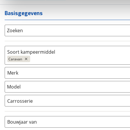
Basisgegevens
Zoeken
Soort kampeermiddel
Caravan
Caravan
(
1183
)
Merk
Camper
(
1166
)
Vouwwagen
(
23
)
Model
Carrosserie
Alkoof
(
0
)
Busmodel
(
0
)
Bouwjaar van
Caravan
(
1183
)