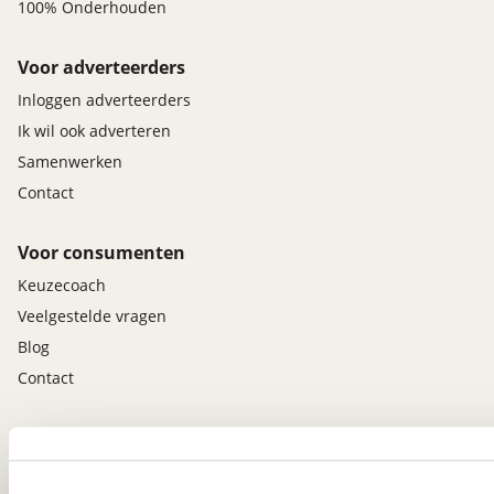
100% Onderhouden
Voor adverteerders
Inloggen adverteerders
Ik wil ook adverteren
Samenwerken
Contact
Voor consumenten
Keuzecoach
Veelgestelde vragen
Blog
Contact
viaBOVAG.nl app
Altijd het meest recente aanbod bij de hand.