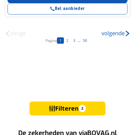
Bel aanbieder
vorige
volgende
Pagina
1
2
3
...
50
Filteren
2
De zekerheden van viaBOVAG.nl