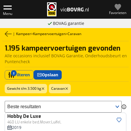
Favorieten
Menu
BOVAG garantie
|
Kampeer
>
Kampeervoertuigen
>
Caravan
1.195 kampeervoertuigen gevonden
Alle occasions inclusief BOVAG Garantie, Onderhoudsbeurt en
Puntencheck
2
Filteren
Opslaan
Gewicht t/m 3.500 kg
Caravan
Sorteer resultaten
Hobby
De Luxe
460 LU enkele bed,Mover,Luifel,
2019