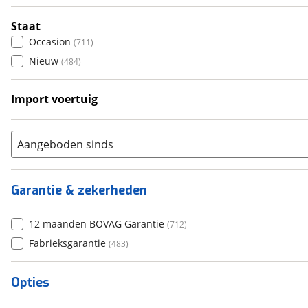
6+
(
42
)
Staat
Occasion
(
711
)
Nieuw
(
484
)
Import voertuig
Ja
(
7
)
Nee
(
99
)
Aangeboden sinds
Garantie & zekerheden
12 maanden BOVAG Garantie
(
712
)
Fabrieksgarantie
(
483
)
Opties