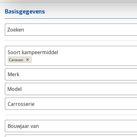
Basisgegevens
Zoeken
Soort kampeermiddel
Caravan
Caravan
(
1195
)
Merk
Camper
(
1121
)
Vouwwagen
(
23
)
Model
Carrosserie
Alkoof
(
0
)
Busmodel
(
0
)
Bouwjaar van
Caravan
(
1195
)