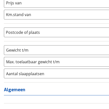
Half-integraal
(
0
)
Prijs van
Integraal
(
0
)
Km.stand van
Opzetunit
(
0
)
Overig
(
0
)
Vouwwagen
(
0
)
Postcode of plaats
Gewicht t/m
Max. toelaatbaar gewicht t/m
Aantal slaapplaatsen
1
(
9
)
2
(
166
)
Algemeen
3
(
251
)
4
(
549
)
5
(
21
)