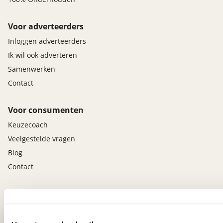
Voor adverteerders
Inloggen adverteerders
Ik wil ook adverteren
Samenwerken
Contact
Voor consumenten
Keuzecoach
Veelgestelde vragen
Blog
Contact
viaBOVAG.nl app
Altijd het meest recente aanbod bij de hand.
Download 'm nu.