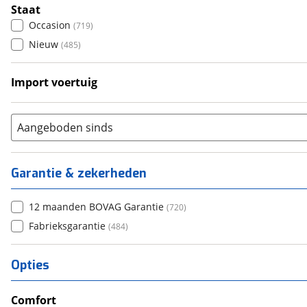
6+
(
42
)
Staat
Occasion
(
719
)
Nieuw
(
485
)
Import voertuig
Ja
(
7
)
Nee
(
99
)
Aangeboden sinds
Garantie & zekerheden
12 maanden BOVAG Garantie
(
720
)
Fabrieksgarantie
(
484
)
Opties
Comfort