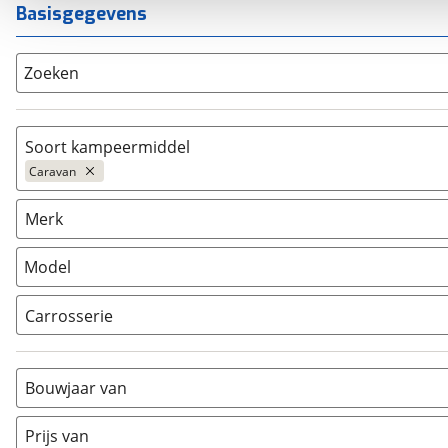
Basisgegevens
Zoeken
Soort kampeermiddel
Caravan
Caravan
(
1204
)
Merk
Camper
(
73
)
Vouwwagen
(
23
)
Model
Carrosserie
Alkoof
(
0
)
Busmodel
(
0
)
Bouwjaar van
Caravan
(
1204
)
Half-integraal
(
0
)
Prijs van