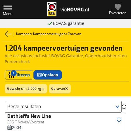
Favorieten
Menu
BOVAG garantie
|
Kampeer
>
Kampeervoertuigen
>
Caravan
1.204 kampeervoertuigen gevonden
Alle occasions inclusief BOVAG Garantie, Onderhoudsbeurt en
Puntencheck
2
Filteren
Opslaan
Gewicht t/m 2.500 kg
Caravan
Sorteer resultaten
Dethleffs
New Line
395 T Mover/Voortent
2004