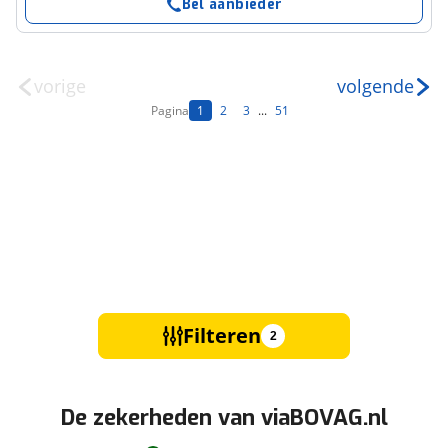
Bel aanbieder
vorige
volgende
Pagina
1
2
3
...
51
Filteren
2
De zekerheden van viaBOVAG.nl