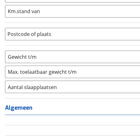
Integraal
(
0
)
Km.stand van
Opzetunit
(
0
)
Overig
(
0
)
Vouwwagen
(
0
)
Postcode of plaats
Gewicht t/m
Max. toelaatbaar gewicht t/m
Aantal slaapplaatsen
1
(
10
)
2
(
169
)
Algemeen
3
(
254
)
4
(
551
)
5
(
21
)