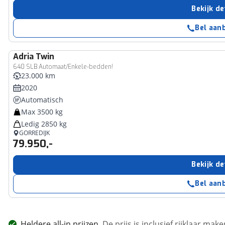
Bekijk de
Bel aan
Adria
Twin
640 SLB Automaat/Enkele-bedden!
23.000 km
2020
Automatisch
Max 3500 kg
Ledig 2850 kg
GORREDIJK
79.950,-
Bekijk de
Bel aan
Heldere all-in prijzen
De prijs is inclusief rijklaar ma