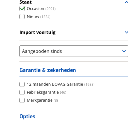
(
500
)
Staat
Occasion
(
2021
)
Nieuw
(
1224
)
Import voertuig
Ja
(
101
)
Nee
(
182
)
Aangeboden sinds
Garantie & zekerheden
12 maanden BOVAG Garantie
(
1988
)
Fabrieksgarantie
(
46
)
Merkgarantie
(
3
)
Opties