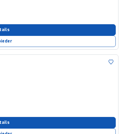
tails
bieder
tails
bieder