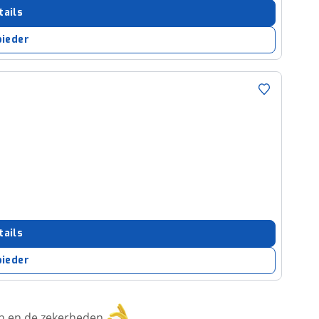
tails
bieder
tails
bieder
ken en de zekerheden