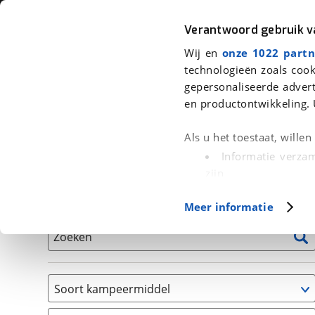
Auto
Fiets
Moto
Verantwoord gebruik 
Wij en
onze 1022 partn
<
Terug
|
Home
>
Kampeer
>
Kampeervoertuigen
technologieën zoals cook
gepersonaliseerde advert
We hebben 2.021 kampeervoertuige
en productontwikkeling. 
Alle occasions inclusief BOVAG Garantie, Onderhou
Als u het toestaat, wille
Informatie verzam
zijn
Uw apparaat id
Basisgegevens
Meer informatie
(fingerprinting)
Lees meer over hoe uw
Zoeken
detailgedeelte
in. U k
Cookieverklaring.
Soort kampeermiddel
Met cookies en vergelij
Caravan
Functionele cookies zorg
(
868
)