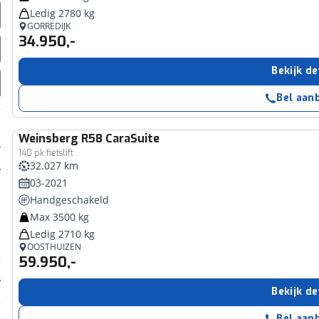
Ledig 2780 kg
GORREDIJK
34.950,-
Bekijk de
Bel aan
Weinsberg
R58 CaraSuite
140 pk fietslift
32.027 km
03-2021
Handgeschakeld
Max 3500 kg
Ledig 2710 kg
OOSTHUIZEN
59.950,-
Bekijk de
Bel aan