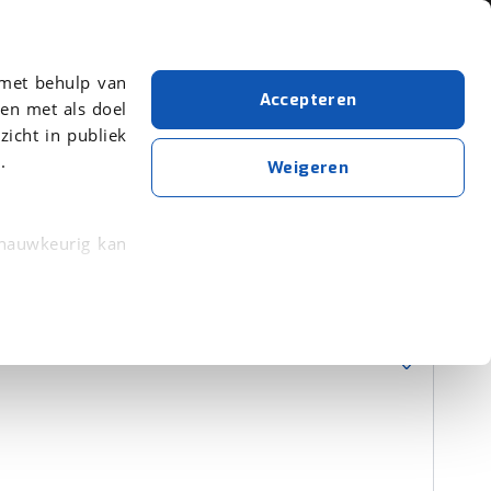
Over viaBOVAG.nl
 met behulp van
Accepteren
en met als doel
zicht in publiek
.
Occasion
Weigeren
Wis alle filters
Zoekopdracht opslaan
 nauwkeurig kan
 eigenschappen
Sorteer resultaten
rkeuren in het
trekken in de
lijke ervaring.
ytische cookies