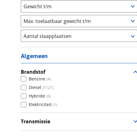
Gewicht t/m
Max. toelaatbaar gewicht t/m
Aantal slaapplaatsen
1
(
40
)
2
(
435
)
Algemeen
3
(
306
)
4
Brandstof
(
752
)
Benzine
(
4
)
5
(
55
)
Diesel
(
1121
)
6+
(
53
)
Hybride
(
6
)
Elektriciteit
(
1
)
Transmissie
Handgeschakeld
(
626
)
Automatisch