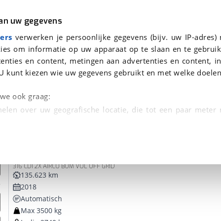
r
Kampeer
van uw gegevens
ers
verwerken je persoonlijke gegevens (bijv. uw IP-adres)
ies om informatie op uw apparaat op te slaan en te gebruik
enties en content, metingen aan advertenties en content, in
n voor je gevonden
U kunt kiezen wie uw gegevens gebruikt en met welke doelen
dsbeurt en Puntencheck
n we ook graag:
elen over uw geografische locatie, die tot een paar meter
entificeren door het actief te scannen op specifieke
Mercedes-Benz
Sprinter
 persoonlijke gegevens worden verwerkt en stel uw voo
316 CDI 2X AIRCO BOM VOL OFF GRID
unt uw toestemming op elk moment wijzigen of in
135.623 km
2018
Automatisch
kbare technieken zorgen we voor een betere en meer persoon
Max 3500 kg
en ervoor dat de website goed werkt. Ook gebruiken we anal