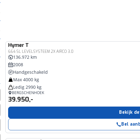
Hymer
T
664 SL LEVELSYSTEEM 2X AIRCO 3.0
136.972 km
2008
Handgeschakeld
Max 4000 kg
Ledig 2990 kg
BERGSCHENHOEK
39.950,-
Bekijk de
Bel aan