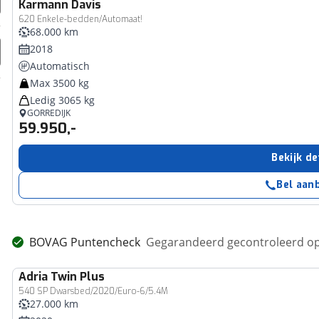
Karmann
Davis
620 Enkele-bedden/Automaat!
68.000 km
2018
Automatisch
Max 3500 kg
Ledig 3065 kg
GORREDIJK
59.950,-
Bekijk de
Bel aan
BOVAG Puntencheck
Gegarandeerd gecontroleerd op
Adria
Twin Plus
540 SP Dwarsbed/2020/Euro-6/5.4M
27.000 km