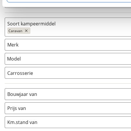
Zoeken
kun je later altijd aanpassen via de
voorkeurenpagina
.
Soort kampeermiddel
Caravan
Caravan
(
1
)
Merk
Camper
(
0
)
Vouwwagen
(
0
)
Model
Carrosserie
Alkoof
(
0
)
Busmodel
(
0
)
Bouwjaar van
Caravan
(
1
)
Half-integraal
(
0
)
Prijs van
Integraal
(
0
)
Km.stand van
Opzetunit
(
0
)