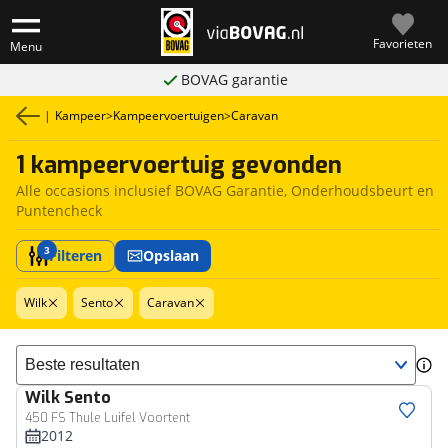
Favorieten
Menu
BOVAG garantie
|
Kampeer
>
Kampeervoertuigen
>
Caravan
1 kampeervoertuig gevonden
Alle occasions inclusief BOVAG Garantie, Onderhoudsbeurt en
Puntencheck
3
Filteren
Opslaan
Wilk
Sento
Caravan
Sorteer resultaten
Wilk
Sento
450 FS Thule Luifel Voortent
2012