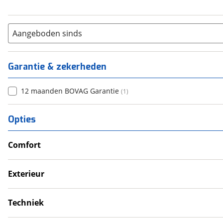
Aangeboden sinds
Garantie & zekerheden
12 maanden BOVAG Garantie
(
1
)
Opties
Comfort
Verwarmde leefruimte
Exterieur
Dakluik
Luifel
Techniek
Voortent
Schoonwatertank