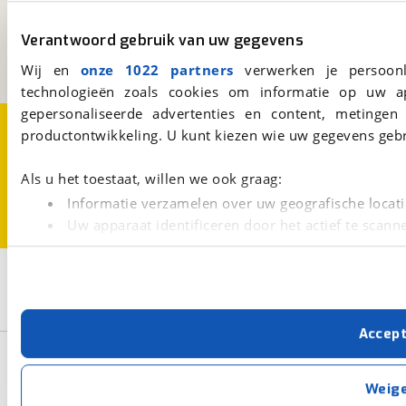
Kosterijland
15
3981 AJ
Bunnik
Verantwoord gebruik van uw gegevens
Een initiatief van
BOVAG
Wij en
onze 1022 partners
verwerken je persoonl
technologieën zoals cookies om informatie op uw a
gepersonaliseerde advertenties en content, metingen
Over viaBOVAG.nl
Disclaimer- en Privacyverklaring
productontwikkeling. U kunt kiezen wie uw gegevens gebr
Cookievoorkeuren
Vacatures
Als u het toestaat, willen we ook graag:
Informatie verzamelen over uw geografische locati
Uw apparaat identificeren door het actief te scann
Lees meer over hoe uw persoonlijke gegevens worden ve
U kunt uw toestemming op elk moment wijzigen of intrekk
3
Opslaan
Wilk
Sento
Caravan
Met cookies en vergelijkbare technieken zorgen we voor 
Accep
cookies zorgen ervoor dat de website goed werkt. Ook g
Basisgegevens
verbeteren. We tonen je graag relevante advertenties e
buiten onze website volgt – uiteraard op anonie
Weig
privacyverklaring
. Als je weigert, plaatsen we alleen f