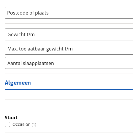
Overig
(
0
)
Vouwwagen
(
0
)
Postcode of plaats
Gewicht t/m
Max. toelaatbaar gewicht t/m
Aantal slaapplaatsen
1
(
0
)
2
(
0
)
Algemeen
3
(
0
)
4
(
1
)
5
(
0
)
6+
(
0
)
Staat
Occasion
(
1
)