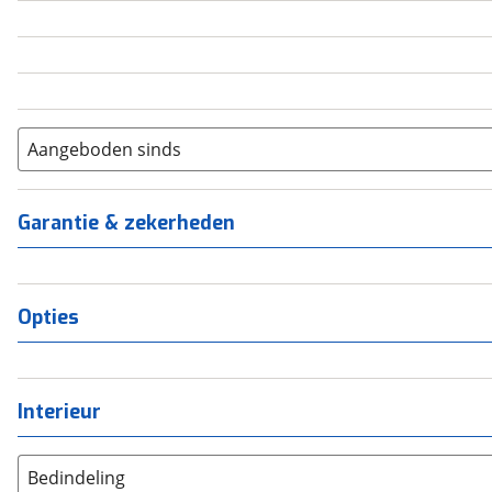
5
(
0
)
6+
(
0
)
Aangeboden sinds
Garantie & zekerheden
Opties
Interieur
Bedindeling