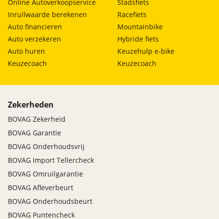
Online Autoverkoopservice
Stadsfiets
Inruilwaarde berekenen
Racefiets
Auto financieren
Mountainbike
Auto verzekeren
Hybride fiets
Auto huren
Keuzehulp e-bike
Keuzecoach
Keuzecoach
Zekerheden
BOVAG Zekerheid
BOVAG Garantie
BOVAG Onderhoudsvrij
BOVAG Import Tellercheck
BOVAG Omruilgarantie
BOVAG Afleverbeurt
BOVAG Onderhoudsbeurt
BOVAG Puntencheck