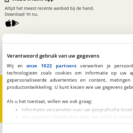
Altijd het meest recente aanbod bij de hand.
Download 'm nu.
viaBOVAG.nl
Kosterijland
15
3981 AJ
Bunnik
Verantwoord gebruik van uw gegevens
Een initiatief van
BOVAG
Wij en
onze 1022 partners
verwerken je persoonl
technologieën zoals cookies om informatie op uw a
gepersonaliseerde advertenties en content, metingen
Over viaBOVAG.nl
Disclaimer- en Privacyverklaring
productontwikkeling. U kunt kiezen wie uw gegevens gebr
Cookievoorkeuren
Vacatures
Als u het toestaat, willen we ook graag:
Informatie verzamelen over uw geografische locati
Uw apparaat identificeren door het actief te scann
Lees meer over hoe uw persoonlijke gegevens worden ve
1
U kunt uw toestemming op elk moment wijzigen of intrekk
Opslaan