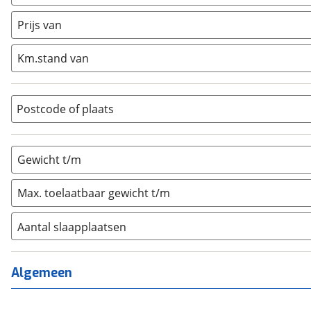
Caravan
(
0
)
Half-integraal
(
0
)
Prijs van
Integraal
(
0
)
Km.stand van
Opzetunit
(
0
)
Overig
(
0
)
Vouwwagen
(
0
)
Postcode of plaats
Gewicht t/m
Max. toelaatbaar gewicht t/m
Aantal slaapplaatsen
1
(
0
)
2
(
0
)
Algemeen
3
(
0
)
4
(
0
)