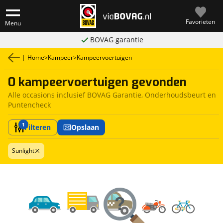
Favorieten
Menu
BOVAG garantie
|
Home
>
Kampeer
>
Kampeervoertuigen
0 kampeervoertuigen gevonden
Alle occasions inclusief BOVAG Garantie, Onderhoudsbeurt en
Puntencheck
1
Filteren
Opslaan
Sunlight