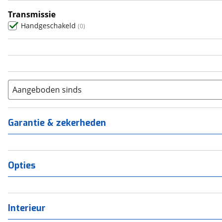
5
(
0
)
Transmissie
6+
(
0
)
Handgeschakeld
(
0
)
Aangeboden sinds
Garantie & zekerheden
Opties
Interieur