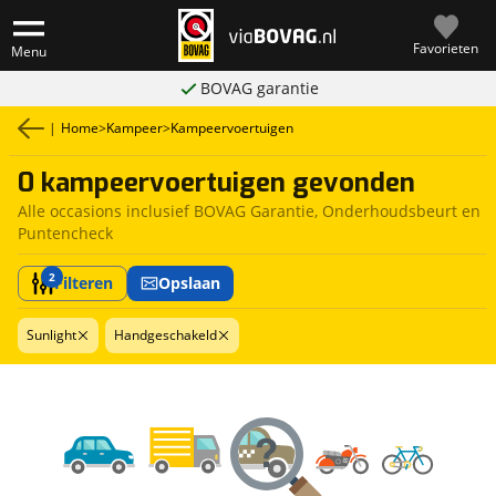
Favorieten
Menu
BOVAG garantie
|
Home
>
Kampeer
>
Kampeervoertuigen
0 kampeervoertuigen gevonden
Alle occasions inclusief BOVAG Garantie, Onderhoudsbeurt en
Puntencheck
2
Filteren
Opslaan
Sunlight
Handgeschakeld