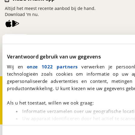
Altijd het meest recente aanbod bij de hand.
Download 'm nu.
viaBOVAG.nl
Kosterijland
15
3981 AJ
Bunnik
Verantwoord gebruik van uw gegevens
Een initiatief van
BOVAG
Wij en
onze 1022 partners
verwerken je persoonl
technologieën zoals cookies om informatie op uw a
gepersonaliseerde advertenties en content, metingen
Over viaBOVAG.nl
Disclaimer- en Privacyverklaring
productontwikkeling. U kunt kiezen wie uw gegevens gebr
Cookievoorkeuren
Vacatures
Als u het toestaat, willen we ook graag:
Informatie verzamelen over uw geografische locati
Uw apparaat identificeren door het actief te scann
Lees meer over hoe uw persoonlijke gegevens worden ve
2
U kunt uw toestemming op elk moment wijzigen of intrekk
Opslaan