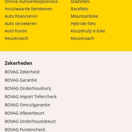
Online Autoverkoopservice
Stadsfiets
Inruilwaarde berekenen
Racefiets
Auto financieren
Mountainbike
Auto verzekeren
Hybride fiets
Auto huren
Keuzehulp e-bike
Keuzecoach
Keuzecoach
Zekerheden
BOVAG Zekerheid
BOVAG Garantie
BOVAG Onderhoudsvrij
BOVAG Import Tellercheck
BOVAG Omruilgarantie
BOVAG Afleverbeurt
BOVAG Onderhoudsbeurt
BOVAG Puntencheck