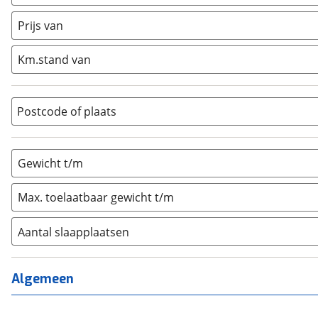
Caravan
(
0
)
Half-integraal
(
0
)
Prijs van
Integraal
(
0
)
Km.stand van
Opzetunit
(
0
)
Overig
(
0
)
Vouwwagen
(
0
)
Postcode of plaats
Gewicht t/m
Max. toelaatbaar gewicht t/m
Aantal slaapplaatsen
1
(
0
)
2
(
0
)
Algemeen
3
(
0
)
4
(
0
)