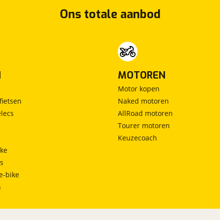
Ons totale aanbod
N
MOTOREN
Motor kopen
fietsen
Naked motoren
lecs
AllRoad motoren
Tourer motoren
Keuzecoach
ke
ts
e-bike
h