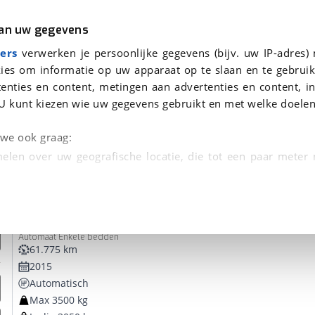
r
Kampeer
van uw gegevens
ers
verwerken je persoonlijke gegevens (bijv. uw IP-adres)
ies om informatie op uw apparaat op te slaan en te gebruik
enties en content, metingen aan advertenties en content, in
 je gevonden
U kunt kiezen wie uw gegevens gebruikt en met welke doelen
dsbeurt en Puntencheck
n we ook graag:
elen over uw geografische locatie, die tot een paar meter
entificeren door het actief te scannen op specifieke
Rapido
Rapido
 persoonlijke gegevens worden verwerkt en stel uw voo
Automaat Enkele bedden
unt uw toestemming op elk moment wijzigen of in
61.775 km
2015
Automatisch
kbare technieken zorgen we voor een betere en meer persoon
Max 3500 kg
en ervoor dat de website goed werkt. Ook gebruiken we anal