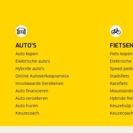
Vrijstaand bed
(
0
)
Middendinette
(
0
)
AUTO'S
FIETSE
Auto kopen
Fiets kopen
Elektrische auto's
Elektrische 
Hybride auto's
Speed pede
Online Autoverkoopservice
Stadsfiets
Inruilwaarde berekenen
Racefiets
Auto financieren
Mountainbi
Auto verzekeren
Hybride fie
Auto huren
Keuzehulp 
Keuzecoach
Keuzecoac