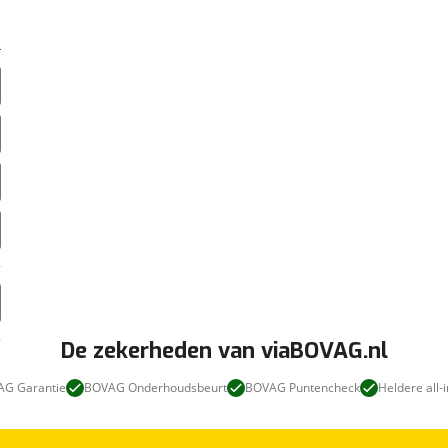
De zekerheden van viaBOVAG.nl
G Garantie
BOVAG Onderhoudsbeurt
BOVAG Puntencheck
Heldere all-i