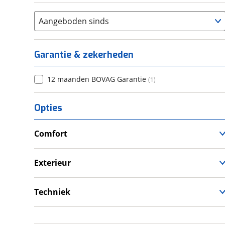
Aangeboden sinds
Garantie & zekerheden
12 maanden BOVAG Garantie
(
1
)
Opties
Comfort
Douche
Televisie
Exterieur
Wasruimte met toilet
Dakluik
Fietsendrager
Techniek
Luifel
Schoonwatertank
Zonnepanelen