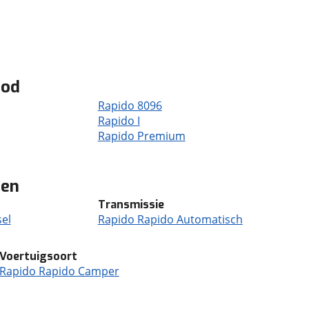
bod
Rapido 8096
Rapido I
Rapido Premium
ten
Transmissie
el
Rapido Rapido Automatisch
Voertuigsoort
Rapido Rapido Camper