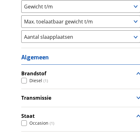
Gewicht t/m
Max. toelaatbaar gewicht t/m
Aantal slaapplaatsen
1
(
0
)
2
(
0
)
Algemeen
3
(
1
)
4
Brandstof
(
0
)
Diesel
(
1
)
5
(
0
)
6+
(
0
)
Transmissie
Automatisch
(
1
)
Staat
Occasion
(
1
)