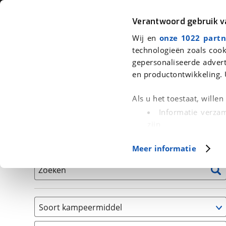
Auto
Fiets
Moto
Verantwoord gebruik 
Wij en
onze 1022 partn
<
Terug
|
Home
>
Kampeer
>
Kampeervoertuigen
technologieën zoals cook
gepersonaliseerde advert
We hebben 1 kampeervoertuig voor
en productontwikkeling. 
Alle occasions inclusief BOVAG Garantie, Onderhou
Als u het toestaat, wille
Informatie verzam
zijn
Uw apparaat id
Basisgegevens
Meer informatie
(fingerprinting)
Lees meer over hoe uw
Zoeken
detailgedeelte
in. U k
Cookieverklaring.
Soort kampeermiddel
Met cookies en vergelij
Camper
Functionele cookies zorg
(
1
)