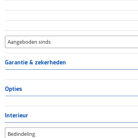
5
(
0
)
6+
(
0
)
Aangeboden sinds
Garantie & zekerheden
Opties
Interieur
Bedindeling