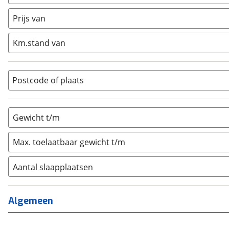
Caravan
(
0
)
Half-integraal
(
0
)
Prijs van
Integraal
(
0
)
Km.stand van
Opzetunit
(
0
)
Overig
(
0
)
Vouwwagen
(
0
)
Postcode of plaats
Gewicht t/m
Max. toelaatbaar gewicht t/m
Aantal slaapplaatsen
1
(
0
)
2
(
0
)
Algemeen
3
(
0
)
4
(
0
)