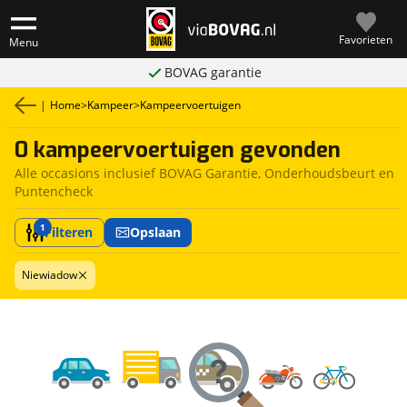
Favorieten
Menu
BOVAG garantie
|
Home
>
Kampeer
>
Kampeervoertuigen
0 kampeervoertuigen gevonden
Alle occasions inclusief BOVAG Garantie, Onderhoudsbeurt en
Puntencheck
1
Filteren
Opslaan
Niewiadow