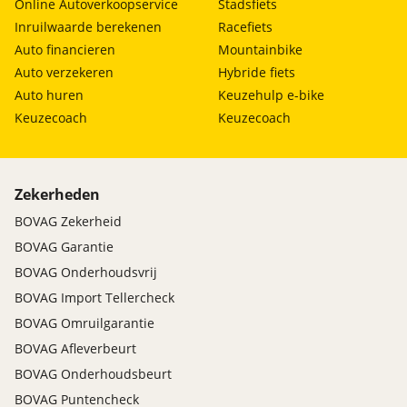
Online Autoverkoopservice
Stadsfiets
Inruilwaarde berekenen
Racefiets
Auto financieren
Mountainbike
Auto verzekeren
Hybride fiets
Auto huren
Keuzehulp e-bike
Keuzecoach
Keuzecoach
Zekerheden
BOVAG Zekerheid
BOVAG Garantie
BOVAG Onderhoudsvrij
BOVAG Import Tellercheck
BOVAG Omruilgarantie
BOVAG Afleverbeurt
BOVAG Onderhoudsbeurt
BOVAG Puntencheck