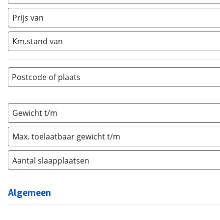
Caravan
(
0
)
Half-integraal
(
0
)
Prijs van
Integraal
(
0
)
Km.stand van
Opzetunit
(
0
)
Overig
(
0
)
Vouwwagen
(
0
)
Postcode of plaats
Gewicht t/m
Max. toelaatbaar gewicht t/m
Aantal slaapplaatsen
1
(
0
)
2
(
0
)
Algemeen
3
(
0
)
4
(
0
)