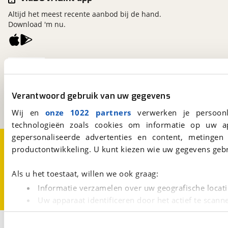
Altijd het meest recente aanbod bij de hand.
Download 'm nu.
viaBOVAG.nl
Kosterijland
15
3981 AJ
Bunnik
Verantwoord gebruik van uw gegevens
Een initiatief van
BOVAG
Wij en
onze 1022 partners
verwerken je persoonl
technologieën zoals cookies om informatie op uw a
gepersonaliseerde advertenties en content, metingen
Over viaBOVAG.nl
Disclaimer- en Privacyverklaring
productontwikkeling. U kunt kiezen wie uw gegevens gebr
Cookievoorkeuren
Vacatures
Als u het toestaat, willen we ook graag:
Informatie verzamelen over uw geografische locati
Uw apparaat identificeren door het actief te scann
Lees meer over hoe uw persoonlijke gegevens worden ve
1
U kunt uw toestemming op elk moment wijzigen of intrekk
Opslaan