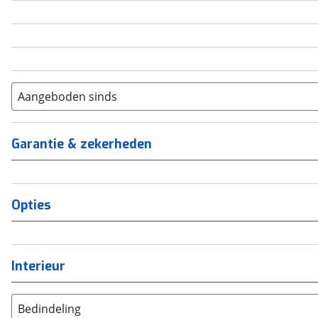
5
(
0
)
6+
(
0
)
Aangeboden sinds
Garantie & zekerheden
Opties
Interieur
Bedindeling