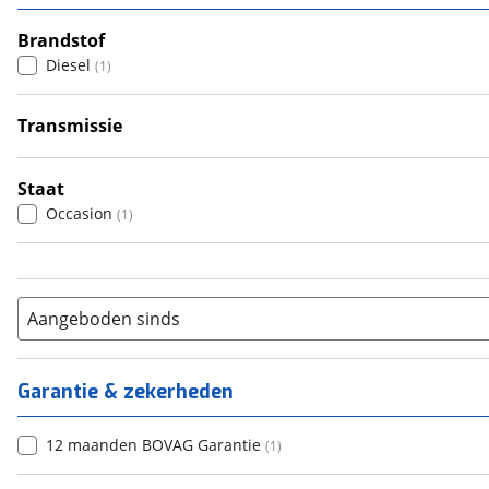
3
(
0
)
4
Brandstof
(
1
)
Diesel
(
1
)
5
(
0
)
6+
(
0
)
Transmissie
Automatisch
(
1
)
Staat
Occasion
(
1
)
Aangeboden sinds
Garantie & zekerheden
12 maanden BOVAG Garantie
(
1
)