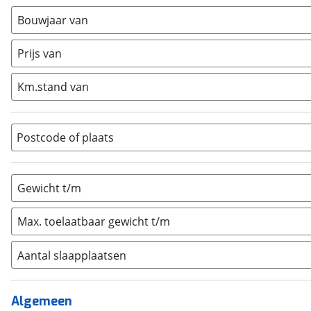
Busmodel
(
0
)
Bouwjaar van
Caravan
(
0
)
Half-integraal
(
0
)
Prijs van
Integraal
(
0
)
Km.stand van
Opzetunit
(
0
)
Overig
(
1
)
Vouwwagen
(
0
)
Postcode of plaats
Gewicht t/m
Max. toelaatbaar gewicht t/m
Aantal slaapplaatsen
1
(
0
)
2
(
0
)
Algemeen