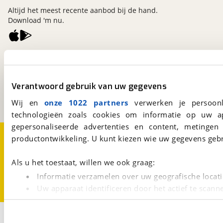
Altijd het meest recente aanbod bij de hand.
Download 'm nu.
viaBOVAG.nl
Kosterijland
15
3981 AJ
Bunnik
Verantwoord gebruik van uw gegevens
Een initiatief van
BOVAG
Wij en
onze 1022 partners
verwerken je persoonl
technologieën zoals cookies om informatie op uw a
gepersonaliseerde advertenties en content, metingen
Over viaBOVAG.nl
Disclaimer- en Privacyverklaring
productontwikkeling. U kunt kiezen wie uw gegevens gebr
Cookievoorkeuren
Vacatures
Als u het toestaat, willen we ook graag:
Informatie verzamelen over uw geografische locati
Uw apparaat identificeren door het actief te scann
Lees meer over hoe uw persoonlijke gegevens worden ve
U kunt uw toestemming op elk moment wijzigen of intrekk
3
Opslaan