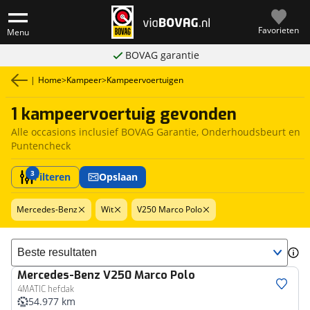
Favorieten
Menu
BOVAG garantie
|
Home
>
Kampeer
>
Kampeervoertuigen
1 kampeervoertuig gevonden
Alle occasions inclusief BOVAG Garantie, Onderhoudsbeurt en
Puntencheck
3
Filteren
Opslaan
Mercedes-Benz
Wit
V250 Marco Polo
Sorteer resultaten
Mercedes-Benz
V250 Marco Polo
4MATIC hefdak
54.977 km