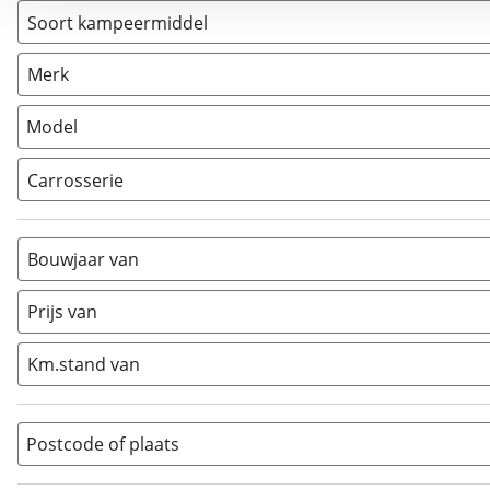
Soort kampeermiddel
Camper
(
1
)
Merk
Caravan
(
0
)
Vouwwagen
(
0
)
Model
Carrosserie
Alkoof
(
0
)
Busmodel
(
0
)
Bouwjaar van
Caravan
(
0
)
Half-integraal
(
0
)
Prijs van
Integraal
(
0
)
Km.stand van
Opzetunit
(
0
)
Overig
(
0
)
Vouwwagen
(
0
)
Postcode of plaats