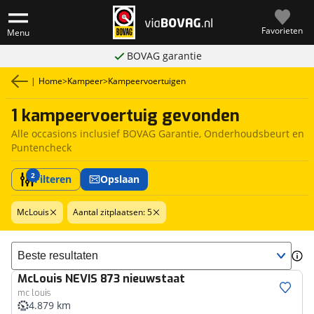
Favorieten
Menu
BOVAG garantie
|
Home
>
Kampeer
>
Kampeervoertuigen
1 kampeervoertuig gevonden
Alle occasions inclusief BOVAG Garantie, Onderhoudsbeurt en
Puntencheck
2
Filteren
Opslaan
McLouis
Aantal zitplaatsen: 5
Sorteer resultaten
McLouis
NEVIS 873 nieuwstaat
mc louis
4.879 km