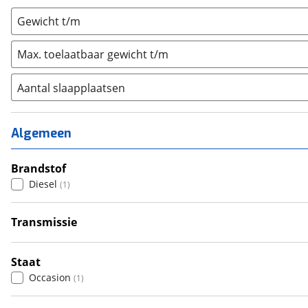
Gewicht t/m
Max. toelaatbaar gewicht t/m
Aantal slaapplaatsen
1
(
0
)
2
(
0
)
Algemeen
3
(
0
)
4
Brandstof
(
0
)
Diesel
(
1
)
5
(
0
)
6+
(
0
)
Transmissie
Handgeschakeld
(
1
)
Staat
Occasion
(
1
)