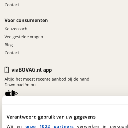
Contact
Voor consumenten
Keuzecoach
Veelgestelde vragen
Blog
Contact
viaBOVAG.nl app
Altijd het meest recente aanbod bij de hand.
Download 'm nu.
viaBOVAG.nl
Kosterijland
15
Verantwoord gebruik van uw gegevens
3981 AJ
Bunnik
Wij en
onze 1022 partners
verwerken je persoonl
Een initiatief van