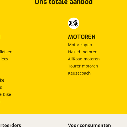
Ons totale aanbod
N
MOTOREN
Motor kopen
fietsen
Naked motoren
lecs
AllRoad motoren
Tourer motoren
Keuzecoach
ke
ts
e-bike
h
rteerders
Voor consumenten