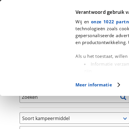
Auto
Fiets
Moto
Verantwoord gebruik 
Wij en
onze 1022 partn
<
Terug
|
Home
>
Kampeer
>
Kampeervoertuigen
technologieën zoals cook
gepersonaliseerde advert
We hebben 1 kampeervoertuig voor
en productontwikkeling. 
Alle occasions inclusief BOVAG Garantie, Onderhou
Als u het toestaat, wille
Informatie verzam
zijn
Uw apparaat id
Basisgegevens
Meer informatie
(fingerprinting)
Lees meer over hoe uw
Zoeken
detailgedeelte
in. U k
Cookieverklaring.
Soort kampeermiddel
Met cookies en vergelij
Camper
Functionele cookies zorg
(
1
)