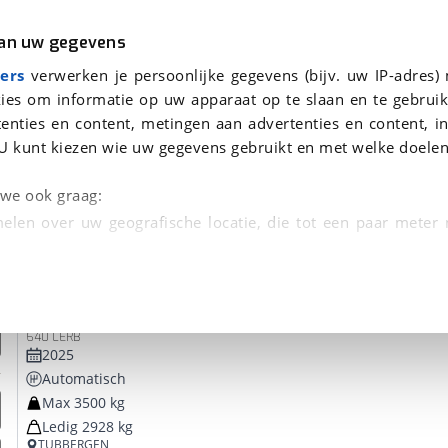
r
Kampeer
van uw gegevens
ers
verwerken je persoonlijke gegevens (bijv. uw IP-adres)
ies om informatie op uw apparaat op te slaan en te gebruik
enties en content, metingen aan advertenties en content, in
 je gevonden
U kunt kiezen wie uw gegevens gebruikt en met welke doelen
dsbeurt en Puntencheck
n we ook graag:
elen over uw geografische locatie, die tot een paar meter
entificeren door het actief te scannen op specifieke
Malibu
Van Two Rooms
 persoonlijke gegevens worden verwerkt en stel uw voo
640 LERB
unt uw toestemming op elk moment wijzigen of in
2025
Automatisch
Max 3500 kg
kbare technieken zorgen we voor een betere en meer persoon
Ledig 2928 kg
en ervoor dat de website goed werkt. Ook gebruiken we anal
TUBBERGEN