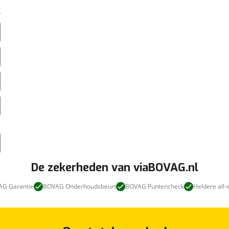
De zekerheden van viaBOVAG.nl
G Garantie
BOVAG Onderhoudsbeurt
BOVAG Puntencheck
Heldere all-i