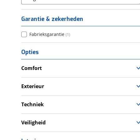
Garantie & zekerheden
Fabrieksgarantie
(
1
)
Opties
Comfort
Douche
Verwarmde leefruimte
Exterieur
Wasruimte met toilet
Dakluik
Techniek
Schoonwatertank
Veiligheid
Rookmelder