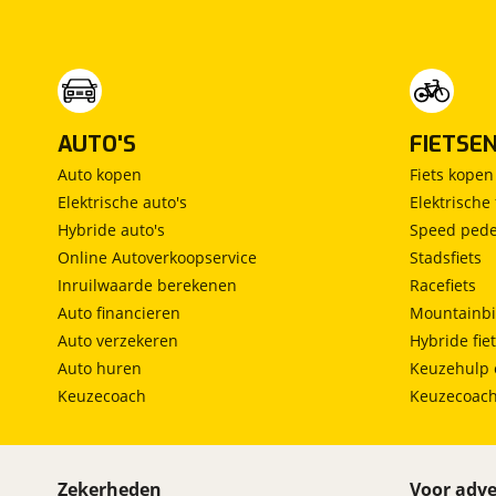
AUTO'S
FIETSE
Auto kopen
Fiets kopen
Elektrische auto's
Elektrische 
Hybride auto's
Speed pede
Online Autoverkoopservice
Stadsfiets
Inruilwaarde berekenen
Racefiets
Auto financieren
Mountainbi
Auto verzekeren
Hybride fie
Auto huren
Keuzehulp 
Keuzecoach
Keuzecoac
Zekerheden
Voor adve