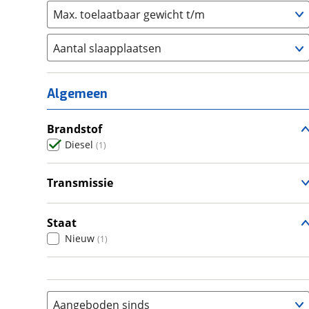
Max. toelaatbaar gewicht t/m
Aantal slaapplaatsen
1
(
0
)
2
(
0
)
Algemeen
3
(
0
)
4
Brandstof
(
0
)
Diesel
(
1
)
5
(
0
)
6+
(
0
)
Transmissie
Automatisch
(
1
)
Staat
Nieuw
(
1
)
Aangeboden sinds