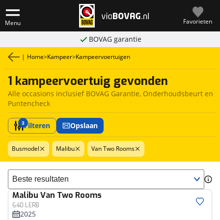
Favorieten
Menu
BOVAG garantie
|
Home
>
Kampeer
>
Kampeervoertuigen
1 kampeervoertuig gevonden
Alle occasions inclusief BOVAG Garantie, Onderhoudsbeurt en
Puntencheck
3
Filteren
Opslaan
Busmodel
Malibu
Van Two Rooms
Sorteer resultaten
Malibu
Van Two Rooms
640 LERB
2025