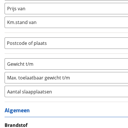
Caravan
(
0
)
Prijs van
Half-integraal
(
0
)
Integraal
(
0
)
Km.stand van
Opzetunit
(
0
)
Overig
(
0
)
Vouwwagen
(
0
)
Postcode of plaats
Gewicht t/m
Max. toelaatbaar gewicht t/m
Aantal slaapplaatsen
1
(
0
)
2
(
0
)
Algemeen
3
(
0
)
4
Brandstof
(
0
)