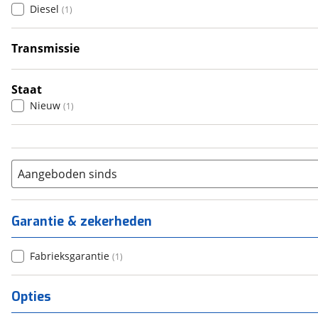
Diesel
(
1
)
5
(
0
)
6+
(
0
)
Transmissie
Automatisch
(
1
)
Staat
Nieuw
(
1
)
Aangeboden sinds
Garantie & zekerheden
Fabrieksgarantie
(
1
)
Opties