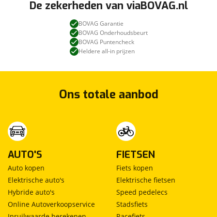
De zekerheden van viaBOVAG.nl
BOVAG Garantie
BOVAG Onderhoudsbeurt
BOVAG Puntencheck
Heldere all-in prijzen
Ons totale aanbod
AUTO'S
FIETSEN
Auto kopen
Fiets kopen
Elektrische auto's
Elektrische fietsen
Hybride auto's
Speed pedelecs
Online Autoverkoopservice
Stadsfiets
Inruilwaarde berekenen
Racefiets