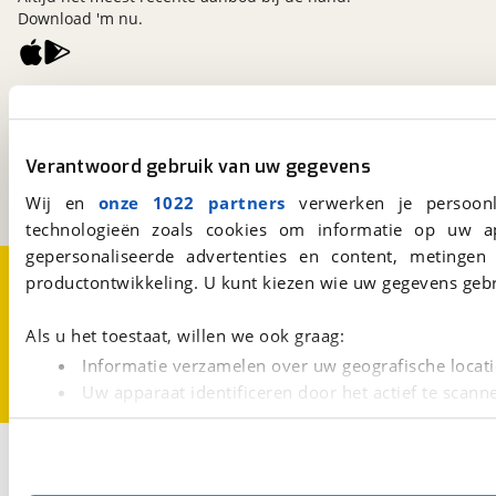
Download 'm nu.
viaBOVAG.nl
Kosterijland
15
3981 AJ
Bunnik
Verantwoord gebruik van uw gegevens
Een initiatief van
BOVAG
Wij en
onze 1022 partners
verwerken je persoonl
technologieën zoals cookies om informatie op uw a
gepersonaliseerde advertenties en content, metingen
Over viaBOVAG.nl
Disclaimer- en Privacyverklaring
productontwikkeling. U kunt kiezen wie uw gegevens gebr
Cookievoorkeuren
Vacatures
Als u het toestaat, willen we ook graag:
Informatie verzamelen over uw geografische locati
Uw apparaat identificeren door het actief te scann
Lees meer over hoe uw persoonlijke gegevens worden ve
U kunt uw toestemming op elk moment wijzigen of intrekk
3
Opslaan
Busmodel
Malibu
Van Two Rooms