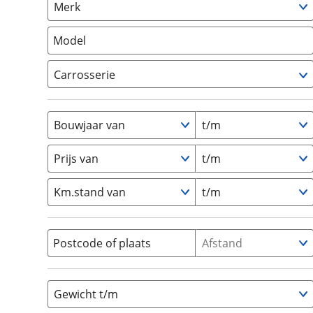
Merk
om de site continu te v
Camper
(
0
)
technologie die je gedr
Vouwwagen
(
0
)
Model
weten? Bekijk onze
disc
en beperkte analytis
Carrosserie
voorkeurenpagina
.
Alkoof
(
0
)
Busmodel
(
0
)
Bouwjaar van
t/m
Caravan
(
0
)
Half-integraal
(
0
)
Prijs van
t/m
Integraal
(
0
)
Km.stand van
t/m
Opzetunit
(
0
)
Overig
(
0
)
Vouwwagen
(
0
)
Postcode of plaats
Afstand
Gewicht t/m