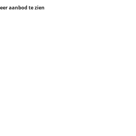
ruiken daarvoor
meer aanbod te zien
eme basis. Meer
lleen functionele
passen via de