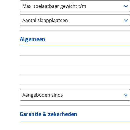
Max. toelaatbaar gewicht t/m
Aantal slaapplaatsen
1
(
0
)
2
(
0
)
Algemeen
3
(
0
)
4
(
0
)
5
(
0
)
6+
(
0
)
Aangeboden sinds
Garantie & zekerheden