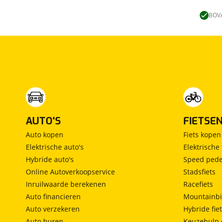
Lengtebed
(
0
)
Ronde zit
(
0
)
BOVA
Slaapbank
(
0
)
Standaardzit
(
0
)
Vast bed
(
0
)
Treinzit
(
0
)
Vrijstaand bed
(
0
)
Middendinette
(
0
)
AUTO'S
FIETSE
Auto kopen
Fiets kopen
Elektrische auto's
Elektrische 
Hybride auto's
Speed pede
Online Autoverkoopservice
Stadsfiets
Inruilwaarde berekenen
Racefiets
Auto financieren
Mountainbi
Auto verzekeren
Hybride fie
Auto huren
Keuzehulp 