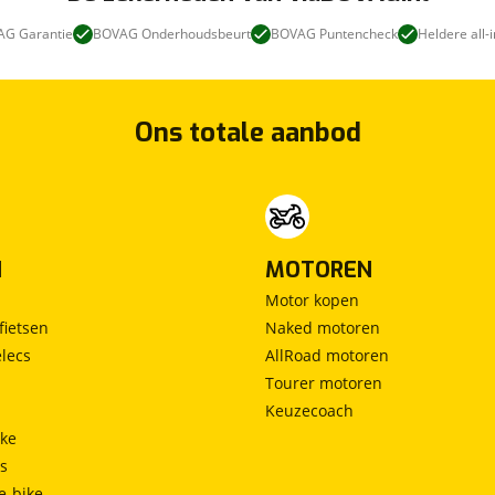
G Garantie
BOVAG Onderhoudsbeurt
BOVAG Puntencheck
Heldere all-i
Ons totale aanbod
N
MOTOREN
Motor kopen
fietsen
Naked motoren
lecs
AllRoad motoren
Tourer motoren
Keuzecoach
ke
ts
e-bike