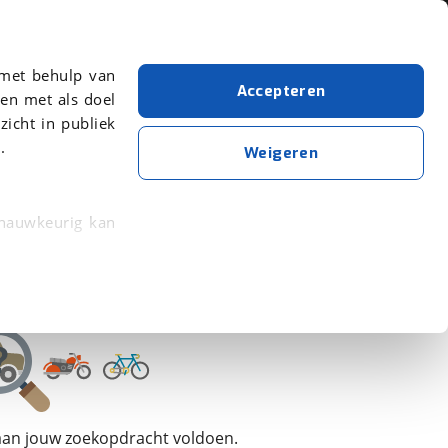
Over viaBOVAG.nl
 met behulp van
Accepteren
en met als doel
zicht in publiek
.
LMC
Weigeren
Wis alle filters
Zoekopdracht opslaan
 nauwkeurig kan
 eigenschappen
rkeuren in het
trekken in de
lijke ervaring.
 aan jouw zoekopdracht voldoen.
ytische cookies