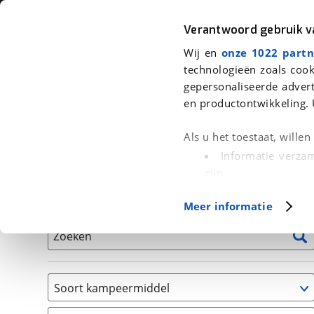
Auto
Fiets
Moto
Verantwoord gebruik 
Wij en
onze 1022 partn
<
Terug
|
Home
>
Kampeer
>
Kampeervoertuigen
technologieën zoals cook
gepersonaliseerde advert
We hebben 0 kampeervoertuigen v
en productontwikkeling. 
Alle occasions inclusief BOVAG Garantie, Onderhou
Als u het toestaat, wille
Informatie verzam
zijn
Uw apparaat id
Basisgegevens
Meer informatie
(fingerprinting)
Lees meer over hoe uw
Zoeken
detailgedeelte
in. U k
Cookieverklaring.
Soort kampeermiddel
Met cookies en vergelij
Caravan
Functionele cookies zorg
(
0
)