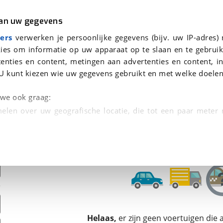
r
Kampeer
van uw gegevens
ers
verwerken je persoonlijke gegevens (bijv. uw IP-adres)
ies om informatie op uw apparaat op te slaan en te gebruik
enties en content, metingen aan advertenties en content, in
oor je gevonden
U kunt kiezen wie uw gegevens gebruikt en met welke doelen
dsbeurt en Puntencheck
n we ook graag:
elen over uw geografische locatie, die tot een paar meter
entificeren door het actief te scannen op specifieke
 persoonlijke gegevens worden verwerkt en stel uw voo
unt uw toestemming op elk moment wijzigen of in
kbare technieken zorgen we voor een betere en meer persoon
Helaas,
er zijn geen voertuigen die
en ervoor dat de website goed werkt. Ook gebruiken we anal