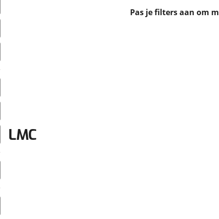
erbeteren. We tonen je graag relevante advertenties en geb
Pas je filters aan om 
ag op en buiten onze website volgt – uiteraard op anoni
laimer en privacyverklaring
. Als je weigert, plaatsen we a
che cookies. Je voorkeuren kun je later altijd aan
LMC