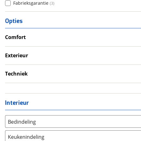
Fabrieksgarantie
(
3
)
Opties
Comfort
Douche
Verwarmde leefruimte
Exterieur
Wasruimte met toilet
Dakluik
Fietsendrager
Techniek
Luifel
Omvormer
Schoonwatertank
Interieur
Bedindeling
Twee aparte bedden
(
2
)
Keukenindeling
Alkoofbed
(
0
)