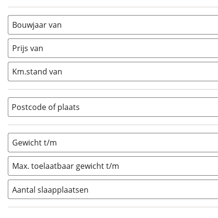
Alkoof
(
0
)
Busmodel
(
0
)
Bouwjaar van
Caravan
(
0
)
Half-integraal
(
3
)
Prijs van
Integraal
(
0
)
Km.stand van
Opzetunit
(
0
)
Overig
(
0
)
Vouwwagen
(
0
)
Postcode of plaats
Gewicht t/m
Max. toelaatbaar gewicht t/m
Aantal slaapplaatsen
1
(
0
)