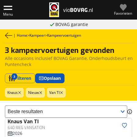
Favorieten
Menu
BOVAG garantie
|
Home
>
Kampeer
>
Kampeervoertuigen
3 kampeervoertuigen gevonden
Alle occasions inclusief BOVAG Garantie, Onderhoudsbeurt en
Puntencheck
3
Filteren
Opslaan
Knaus
Nieuw
Van TI
Sorteer resultaten
Knaus
Van TI
640 MEG VANSATION
2026