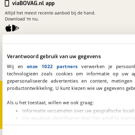
viaBOVAG.nl app
Altijd het meest recente aanbod bij de hand.
Download 'm nu.
viaBOVAG.nl
Kosterijland
15
3981 AJ
Bunnik
Verantwoord gebruik van uw gegevens
Een initiatief van
Wij en
onze 1022 partners
verwerken je persoonl
BOVAG
technologieën zoals cookies om informatie op uw a
gepersonaliseerde advertenties en content, metingen
Over viaBOVAG.nl
Disclaimer- en Privacyverklaring
productontwikkeling. U kunt kiezen wie uw gegevens gebr
Cookievoorkeuren
Vacatures
Als u het toestaat, willen we ook graag:
Informatie verzamelen over uw geografische locati
Uw apparaat identificeren door het actief te scann
Lees meer over hoe uw persoonlijke gegevens worden ve
U kunt uw toestemming op elk moment wijzigen of intrekk