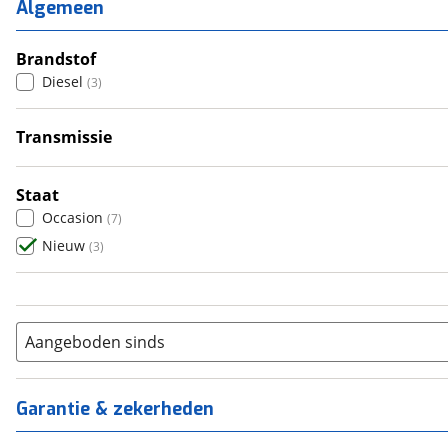
2
(
2
)
Algemeen
3
(
1
)
4
Brandstof
(
0
)
Diesel
(
3
)
5
(
0
)
6+
(
0
)
Transmissie
Automatisch
(
3
)
Staat
Occasion
(
7
)
Nieuw
(
3
)
Aangeboden sinds
Garantie & zekerheden