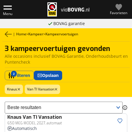
Favorieten
Menu
BOVAG garantie
|
Home
>
Kampeer
>
Kampeervoertuigen
3 kampeervoertuigen gevonden
Alle occasions inclusief BOVAG Garantie, Onderhoudsbeurt en
Puntencheck
2
Filteren
Opslaan
Knaus
Van TI Vansation
Sorteer resultaten
Knaus
Van TI Vansation
650 MEG MODEL 2027, automaat
Automatisch