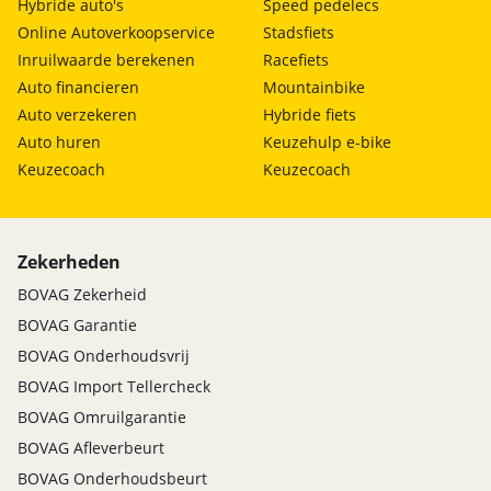
Hybride auto's
Speed pedelecs
Online Autoverkoopservice
Stadsfiets
Inruilwaarde berekenen
Racefiets
Auto financieren
Mountainbike
Auto verzekeren
Hybride fiets
Auto huren
Keuzehulp e-bike
Keuzecoach
Keuzecoach
Zekerheden
BOVAG Zekerheid
BOVAG Garantie
BOVAG Onderhoudsvrij
BOVAG Import Tellercheck
BOVAG Omruilgarantie
BOVAG Afleverbeurt
BOVAG Onderhoudsbeurt