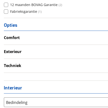
12 maanden BOVAG Garantie
(
2
)
Fabrieksgarantie
(
1
)
Opties
Comfort
Douche
Televisie
Exterieur
Verwarmde leefruimte
Dakluik
Wasruimte met toilet
Luifel
Techniek
Schotel
Omvormer
Schoonwatertank
Interieur
Bedindeling