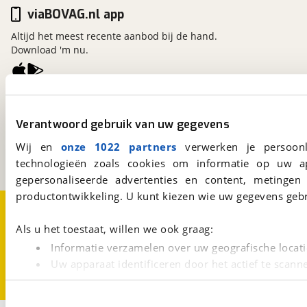
viaBOVAG.nl app
Altijd het meest recente aanbod bij de hand.
Download 'm nu.
viaBOVAG.nl
Kosterijland
15
Verantwoord gebruik van uw gegevens
3981 AJ
Bunnik
Wij en
onze 1022 partners
verwerken je persoonl
Een initiatief van
BOVAG
technologieën zoals cookies om informatie op uw a
gepersonaliseerde advertenties en content, metingen
productontwikkeling. U kunt kiezen wie uw gegevens gebr
Over viaBOVAG.nl
Disclaimer- en Privacyverklaring
Cookievoorkeuren
Vacatures
Als u het toestaat, willen we ook graag:
Informatie verzamelen over uw geografische locati
Uw apparaat identificeren door het actief te scann
Lees meer over hoe uw persoonlijke gegevens worden ve
U kunt uw toestemming op elk moment wijzigen of intrekk