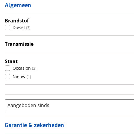
2
(
3
)
Algemeen
3
(
0
)
4
Brandstof
(
0
)
Diesel
(
3
)
5
(
0
)
6+
(
0
)
Transmissie
Handgeschakeld
(
1
)
Automatisch
(
2
)
Staat
Occasion
(
2
)
Nieuw
(
1
)
Aangeboden sinds
Garantie & zekerheden