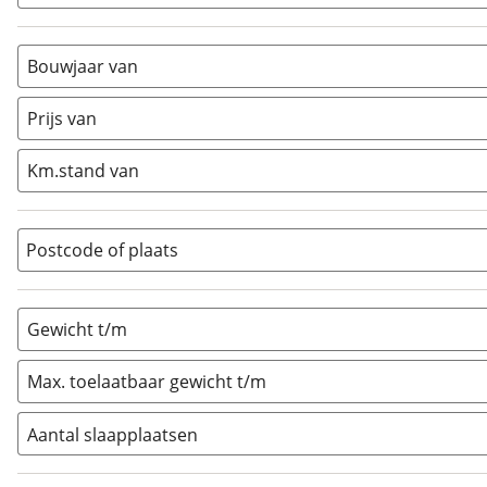
Alkoof
(
0
)
Busmodel
(
0
)
Bouwjaar van
Caravan
(
0
)
Half-integraal
(
3
)
Prijs van
Integraal
(
0
)
Km.stand van
Opzetunit
(
0
)
Overig
(
0
)
Vouwwagen
(
0
)
Postcode of plaats
Gewicht t/m
Max. toelaatbaar gewicht t/m
Aantal slaapplaatsen
1
(
0
)