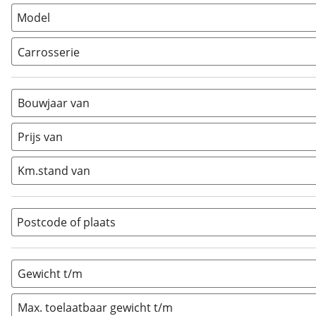
Model
Carrosserie
Alkoof
(
0
)
Busmodel
(
0
)
Bouwjaar van
Caravan
(
0
)
Half-integraal
(
4
)
Prijs van
Integraal
(
0
)
Km.stand van
Opzetunit
(
0
)
Overig
(
1
)
Vouwwagen
(
0
)
Postcode of plaats
Gewicht t/m
Max. toelaatbaar gewicht t/m