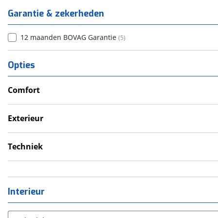
Garantie & zekerheden
12 maanden BOVAG Garantie
(
5
)
Opties
Comfort
Douche
Televisie
Exterieur
Verwarmde leefruimte
Dakluik
Wasruimte met toilet
Fietsendrager
Techniek
Luifel
Schoonwatertank
Schotel
Interieur