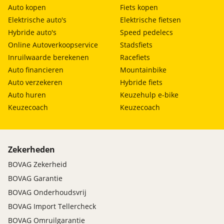
Auto kopen
Fiets kopen
Elektrische auto's
Elektrische fietsen
Hybride auto's
Speed pedelecs
Online Autoverkoopservice
Stadsfiets
Inruilwaarde berekenen
Racefiets
Auto financieren
Mountainbike
Auto verzekeren
Hybride fiets
Auto huren
Keuzehulp e-bike
Keuzecoach
Keuzecoach
Zekerheden
BOVAG Zekerheid
BOVAG Garantie
BOVAG Onderhoudsvrij
BOVAG Import Tellercheck
BOVAG Omruilgarantie