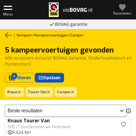
Favorieten
Menu
BOVAG garantie
|
Kampeer
>
Kampeervoertuigen
>
Camper
5 kampeervoertuigen gevonden
Alle occasions inclusief BOVAG Garantie, Onderhoudsbeurt en
Puntencheck
3
Filteren
Opslaan
Knaus
Tourer Van
Camper
Sorteer resultaten
Knaus
Tourer Van
500 LT Goedkoopste van Nederland
9.624 km