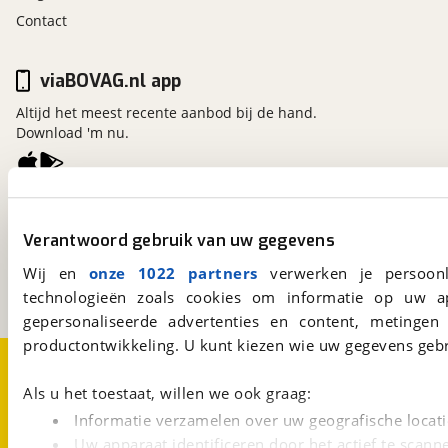
Contact
viaBOVAG.nl app
Altijd het meest recente aanbod bij de hand.
Download 'm nu.
viaBOVAG.nl
Kosterijland
15
Verantwoord gebruik van uw gegevens
3981 AJ
Bunnik
Wij en
onze 1022 partners
verwerken je persoonl
Een initiatief van
BOVAG
technologieën zoals cookies om informatie op uw a
gepersonaliseerde advertenties en content, metingen
productontwikkeling. U kunt kiezen wie uw gegevens gebr
Over viaBOVAG.nl
Disclaimer- en Privacyverklaring
Cookievoorkeuren
Vacatures
Als u het toestaat, willen we ook graag:
Informatie verzamelen over uw geografische locati
Uw apparaat identificeren door het actief te scann