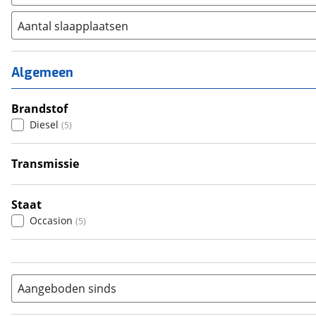
Aantal slaapplaatsen
1
(
0
)
2
(
2
)
Algemeen
3
(
0
)
4
Brandstof
(
3
)
Diesel
(
5
)
5
(
0
)
6+
(
0
)
Transmissie
Automatisch
(
5
)
Staat
Occasion
(
5
)
Aangeboden sinds