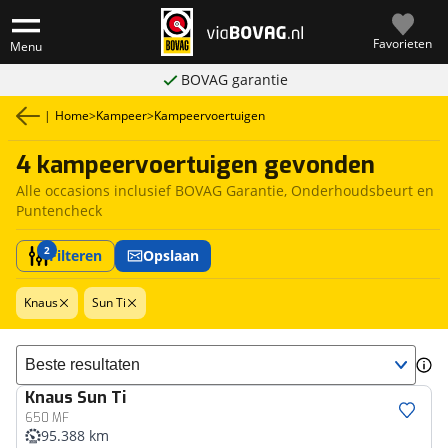
Favorieten
Menu
BOVAG garantie
|
Home
>
Kampeer
>
Kampeervoertuigen
4 kampeervoertuigen gevonden
Alle occasions inclusief BOVAG Garantie, Onderhoudsbeurt en
Puntencheck
2
Filteren
Opslaan
Knaus
Sun Ti
Sorteer resultaten
Knaus
Sun Ti
650 MF
95.388 km