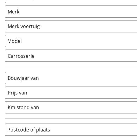
Camper
(
4
)
Merk
Caravan
(
0
)
Vouwwagen
(
0
)
Merk voertuig
Model
Carrosserie
Alkoof
(
0
)
Busmodel
(
0
)
Bouwjaar van
Caravan
(
0
)
Half-integraal
(
4
)
Prijs van
Integraal
(
0
)
Km.stand van
Opzetunit
(
0
)
Overig
(
0
)
Vouwwagen
(
0
)
Postcode of plaats