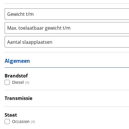
Gewicht t/m
Max. toelaatbaar gewicht t/m
Aantal slaapplaatsen
1
(
0
)
2
(
2
)
Algemeen
3
(
1
)
4
Brandstof
(
1
)
Diesel
(
4
)
5
(
0
)
6+
(
0
)
Transmissie
Handgeschakeld
(
4
)
Staat
Occasion
(
4
)