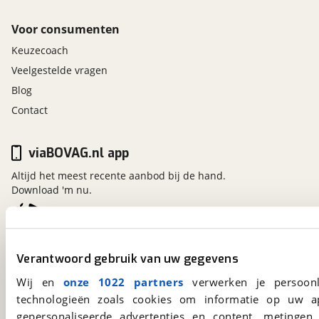
Voor consumenten
Keuzecoach
Veelgestelde vragen
Blog
Contact
viaBOVAG.nl app
Altijd het meest recente aanbod bij de hand.
Download 'm nu.
viaBOVAG.nl
Verantwoord gebruik van uw gegevens
Kosterijland
15
3981 AJ
Bunnik
Wij en
onze 1022 partners
verwerken je persoonl
Een initiatief van
technologieën zoals cookies om informatie op uw a
BOVAG
gepersonaliseerde advertenties en content, metingen