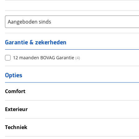
Aangeboden sinds
Garantie & zekerheden
12 maanden BOVAG Garantie
(
4
)
Opties
Comfort
Douche
Televisie
Exterieur
Verwarmde leefruimte
Dakluik
Wasruimte met toilet
Fietsendrager
Techniek
Luifel
Schoonwatertank