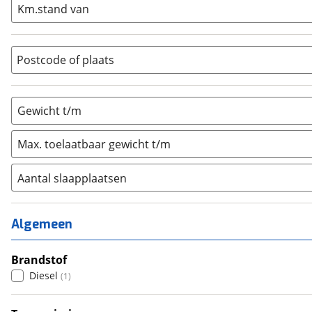
Km.stand van
Opzetunit
(
0
)
Overig
(
0
)
Vouwwagen
(
0
)
Postcode of plaats
Gewicht t/m
Max. toelaatbaar gewicht t/m
Aantal slaapplaatsen
1
(
0
)
2
(
0
)
Algemeen
3
(
1
)
4
Brandstof
(
0
)
Diesel
(
1
)
5
(
0
)
6+
(
0
)