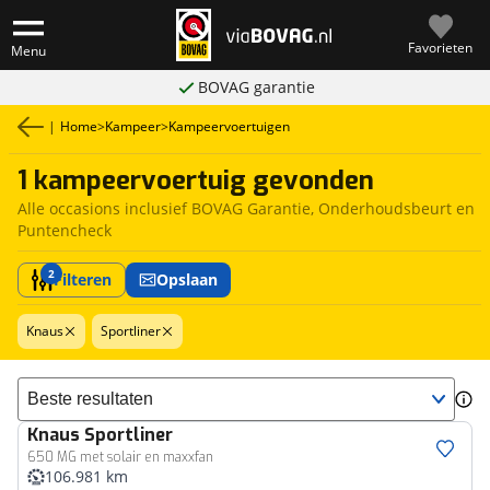
Favorieten
Menu
BOVAG garantie
|
Home
>
Kampeer
>
Kampeervoertuigen
1 kampeervoertuig gevonden
Alle occasions inclusief BOVAG Garantie, Onderhoudsbeurt en
Puntencheck
2
Filteren
Opslaan
Knaus
Sportliner
Sorteer resultaten
Knaus
Sportliner
650 MG met solair en maxxfan
106.981 km