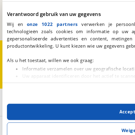
viaBOVAG.nl
Kosterijland
15
Verantwoord gebruik van uw gegevens
3981 AJ
Bunnik
Een initiatief van
Wij en
onze 1022 partners
verwerken je persoonl
BOVAG
technologieën zoals cookies om informatie op uw a
gepersonaliseerde advertenties en content, metingen
productontwikkeling. U kunt kiezen wie uw gegevens gebr
Over viaBOVAG.nl
Disclaimer- en Privacyverklaring
Cookievoorkeuren
Vacatures
Als u het toestaat, willen we ook graag:
Informatie verzamelen over uw geografische locati
Uw apparaat identificeren door het actief te scann
Lees meer over hoe uw persoonlijke gegevens worden ve
U kunt uw toestemming op elk moment wijzigen of intrekk
2
Opslaan
Met cookies en vergelijkbare technieken zorgen we voor 
Knaus
Sportliner
Accep
cookies zorgen ervoor dat de website goed werkt. Ook g
verbeteren. We tonen je graag relevante advertenties e
Basisgegevens
buiten onze website volgt – uiteraard op anonie
Weig
privacyverklaring
. Als je weigert, plaatsen we alleen f