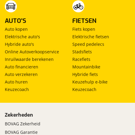
AUTO'S
FIETSEN
Auto kopen
Fiets kopen
Elektrische auto's
Elektrische fietsen
Hybride auto's
Speed pedelecs
Online Autoverkoopservice
Stadsfiets
Inruilwaarde berekenen
Racefiets
Auto financieren
Mountainbike
Auto verzekeren
Hybride fiets
Auto huren
Keuzehulp e-bike
Keuzecoach
Keuzecoach
Zekerheden
BOVAG Zekerheid
BOVAG Garantie