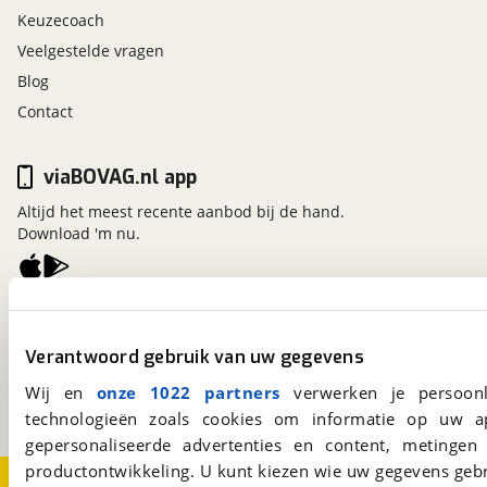
Keuzecoach
Veelgestelde vragen
Blog
Contact
viaBOVAG.nl app
Altijd het meest recente aanbod bij de hand.
Download 'm nu.
viaBOVAG.nl
Kosterijland
15
Verantwoord gebruik van uw gegevens
3981 AJ
Bunnik
Een initiatief van
Wij en
onze 1022 partners
verwerken je persoonl
BOVAG
technologieën zoals cookies om informatie op uw a
gepersonaliseerde advertenties en content, metingen
productontwikkeling. U kunt kiezen wie uw gegevens gebr
Over viaBOVAG.nl
Disclaimer- en Privacyverklaring