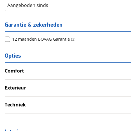
Aangeboden sinds
Garantie & zekerheden
12 maanden BOVAG Garantie
(
2
)
Opties
Comfort
Douche
Televisie
Exterieur
Verwarmde leefruimte
Dakluik
Wasruimte met toilet
Luifel
Techniek
Schoonwatertank