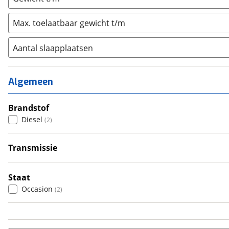
Max. toelaatbaar gewicht t/m
Aantal slaapplaatsen
1
(
0
)
2
(
1
)
Algemeen
3
(
0
)
4
Brandstof
(
1
)
Diesel
(
2
)
5
(
0
)
6+
(
0
)
Transmissie
Handgeschakeld
(
2
)
Staat
Occasion
(
2
)