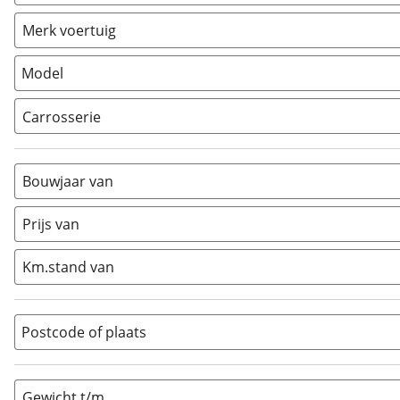
Vouwwagen
(
0
)
Merk voertuig
Model
Carrosserie
Alkoof
(
0
)
Busmodel
(
0
)
Bouwjaar van
Caravan
(
0
)
Half-integraal
(
1
)
Prijs van
Integraal
(
0
)
Km.stand van
Opzetunit
(
0
)
Overig
(
1
)
Vouwwagen
(
0
)
Postcode of plaats
Gewicht t/m