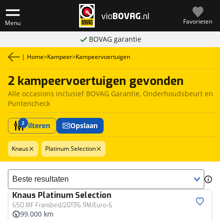
Favorieten
Menu
BOVAG garantie
|
Home
>
Kampeer
>
Kampeervoertuigen
2 kampeervoertuigen gevonden
Alle occasions inclusief BOVAG Garantie, Onderhoudsbeurt en
Puntencheck
2
Filteren
Opslaan
Knaus
Platinum Selection
Sorteer resultaten
Knaus
Platinum Selection
650 MF Fransbed/2017/6.9M/Euro-6
99.000 km