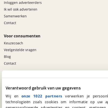
Inloggen adverteerders
Ik wil ook adverteren
Samenwerken
Contact
Voor consumenten
Keuzecoach
Veelgestelde vragen
Blog
Contact
viaBOVAG.nl app
Altijd het meest recente aanbod bij de hand.
Verantwoord gebruik van uw gegevens
Download 'm nu.
Wij en
onze 1022 partners
verwerken je persoonl
technologieën zoals cookies om informatie op uw a
gepersonaliseerde advertenties en content, metingen