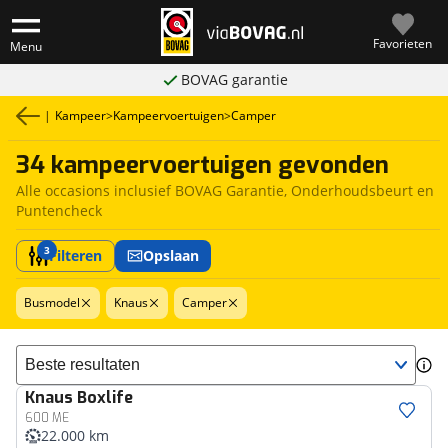
Favorieten
Menu
BOVAG garantie
|
Kampeer
>
Kampeervoertuigen
>
Camper
34 kampeervoertuigen gevonden
Alle occasions inclusief BOVAG Garantie, Onderhoudsbeurt en
Puntencheck
3
Filteren
Opslaan
Busmodel
Knaus
Camper
Sorteer resultaten
Knaus
Boxlife
600 ME
22.000 km