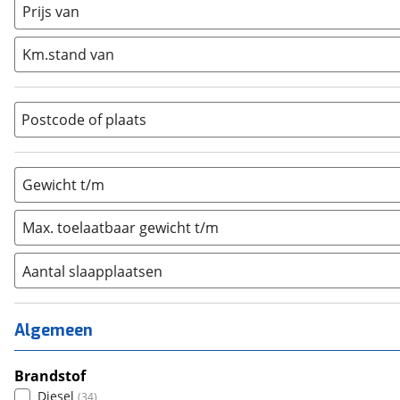
Prijs van
Half-integraal
(
76
)
Integraal
(
14
)
Km.stand van
Opzetunit
(
0
)
Overig
(
10
)
Vouwwagen
(
0
)
Postcode of plaats
Gewicht t/m
Max. toelaatbaar gewicht t/m
Aantal slaapplaatsen
1
(
1
)
2
(
17
)
Algemeen
3
(
13
)
4
Brandstof
(
2
)
Diesel
(
34
)
5
(
1
)