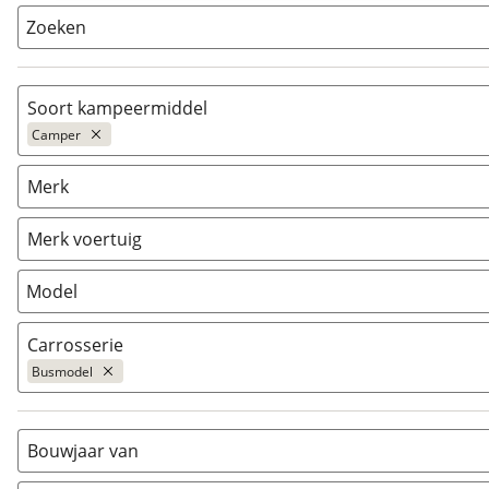
Zoeken
Soort kampeermiddel
Camper
Camper
(
34
)
Merk
Caravan
(
0
)
Vouwwagen
(
0
)
Merk voertuig
Model
Carrosserie
Busmodel
Alkoof
(
2
)
Busmodel
(
34
)
Bouwjaar van
Caravan
(
0
)