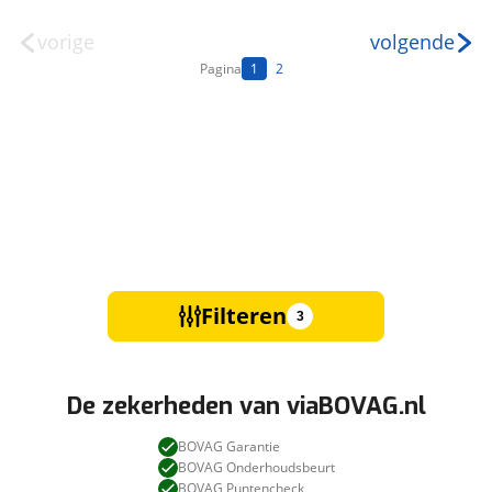
vorige
volgende
Pagina
1
2
Filteren
3
De zekerheden van viaBOVAG.nl
BOVAG Garantie
BOVAG Onderhoudsbeurt
BOVAG Puntencheck