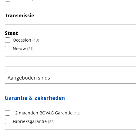
6+
(
0
)
Transmissie
Handgeschakeld
(
6
)
Automatisch
(
28
)
Staat
Occasion
(
13
)
Nieuw
(
21
)
Aangeboden sinds
Garantie & zekerheden
12 maanden BOVAG Garantie
(
12
)
Fabrieksgarantie
(
22
)