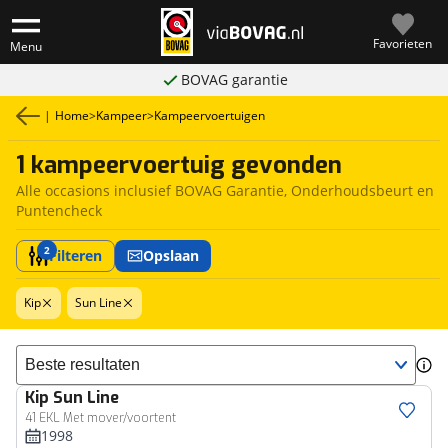
Favorieten
Menu
BOVAG garantie
|
Home
>
Kampeer
>
Kampeervoertuigen
1 kampeervoertuig gevonden
Alle occasions inclusief BOVAG Garantie, Onderhoudsbeurt en
Puntencheck
2
Filteren
Opslaan
Kip
Sun Line
Sorteer resultaten
Kip
Sun Line
41 EKL Met mover/voortent
1998