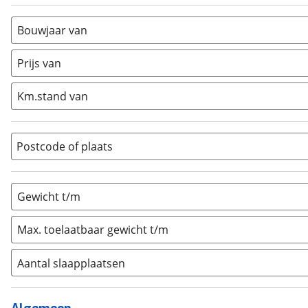
Alkoof
(
0
)
Busmodel
(
0
)
Bouwjaar van
Caravan
(
1
)
Half-integraal
(
0
)
Prijs van
Integraal
(
0
)
Km.stand van
Opzetunit
(
0
)
Overig
(
0
)
Vouwwagen
(
0
)
Postcode of plaats
Gewicht t/m
Max. toelaatbaar gewicht t/m
Aantal slaapplaatsen
1
(
0
)
2
(
1
)