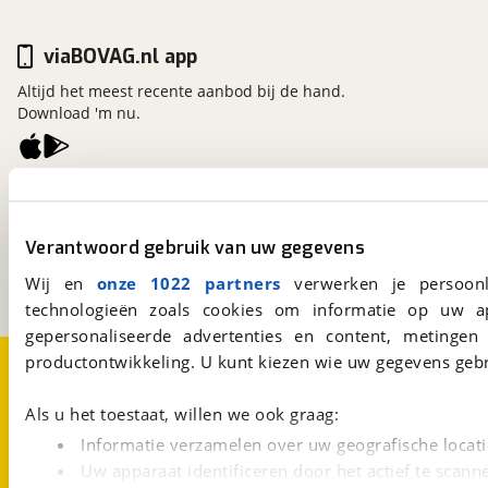
viaBOVAG.nl app
Altijd het meest recente aanbod bij de hand.
Download 'm nu.
viaBOVAG.nl
Kosterijland
15
3981 AJ
Bunnik
Verantwoord gebruik van uw gegevens
Een initiatief van
Wij en
onze 1022 partners
verwerken je persoonl
BOVAG
technologieën zoals cookies om informatie op uw a
gepersonaliseerde advertenties en content, metingen
Over viaBOVAG.nl
Disclaimer- en Privacyverklaring
productontwikkeling. U kunt kiezen wie uw gegevens gebr
Cookievoorkeuren
Vacatures
Als u het toestaat, willen we ook graag:
Informatie verzamelen over uw geografische locati
Uw apparaat identificeren door het actief te scann