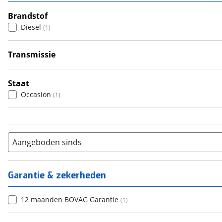
3
(
1
)
4
Brandstof
(
0
)
Diesel
(
1
)
5
(
0
)
6+
(
0
)
Transmissie
Handgeschakeld
(
1
)
Staat
Occasion
(
1
)
Aangeboden sinds
Garantie & zekerheden
12 maanden BOVAG Garantie
(
1
)