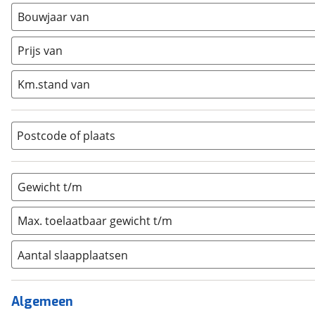
Busmodel
(
1
)
Bouwjaar van
Caravan
(
0
)
Prijs van
Half-integraal
(
0
)
Integraal
(
0
)
Km.stand van
Opzetunit
(
0
)
Overig
(
0
)
Vouwwagen
(
0
)
Postcode of plaats
Gewicht t/m
Max. toelaatbaar gewicht t/m
Aantal slaapplaatsen
1
(
0
)
2
(
0
)
Algemeen