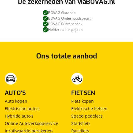
De zekerheden van viaBOVAG.nl
BOVAG Garantie
BOVAG Onderhoudsbeurt
BOVAG Puntencheck
Heldere all-in prijzen
Ons totale aanbod
AUTO'S
FIETSEN
Auto kopen
Fiets kopen
Elektrische auto's
Elektrische fietsen
Hybride auto's
Speed pedelecs
Online Autoverkoopservice
Stadsfiets
Inruilwaarde berekenen
Racefiets