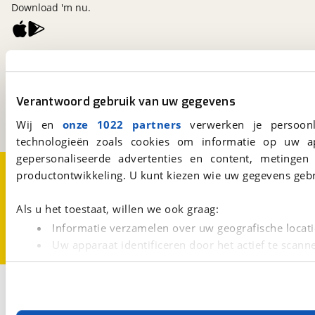
Download 'm nu.
viaBOVAG.nl
Kosterijland
15
3981 AJ
Bunnik
Verantwoord gebruik van uw gegevens
Een initiatief van
BOVAG
Wij en
onze 1022 partners
verwerken je persoonl
technologieën zoals cookies om informatie op uw a
gepersonaliseerde advertenties en content, metingen
Over viaBOVAG.nl
Disclaimer- en Privacyverklaring
productontwikkeling. U kunt kiezen wie uw gegevens gebr
Cookievoorkeuren
Vacatures
Als u het toestaat, willen we ook graag:
Informatie verzamelen over uw geografische locati
Uw apparaat identificeren door het actief te scann
Lees meer over hoe uw persoonlijke gegevens worden ve
U kunt uw toestemming op elk moment wijzigen of intrekk
3
Opslaan
Busmodel
Karmann
Dexter