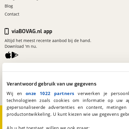
Blog
Contact
viaBOVAG.nl app
Altijd het meest recente aanbod bij de hand.
Download 'm nu.
viaBOVAG.nl
Kosterijland
15
3981 AJ
Bunnik
Verantwoord gebruik van uw gegevens
Een initiatief van
BOVAG
Wij en
onze 1022 partners
verwerken je persoonl
technologieën zoals cookies om informatie op uw a
gepersonaliseerde advertenties en content, metingen
Over viaBOVAG.nl
Disclaimer- en Privacyverklaring
productontwikkeling. U kunt kiezen wie uw gegevens gebr
Cookievoorkeuren
Vacatures
Als u het toestaat, willen we ook graag: