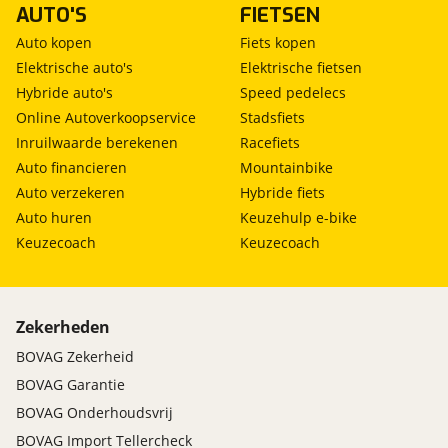
AUTO'S
FIETSEN
Auto kopen
Fiets kopen
Elektrische auto's
Elektrische fietsen
Hybride auto's
Speed pedelecs
Online Autoverkoopservice
Stadsfiets
Inruilwaarde berekenen
Racefiets
Auto financieren
Mountainbike
Auto verzekeren
Hybride fiets
Auto huren
Keuzehulp e-bike
Keuzecoach
Keuzecoach
Zekerheden
BOVAG Zekerheid
BOVAG Garantie
BOVAG Onderhoudsvrij
BOVAG Import Tellercheck