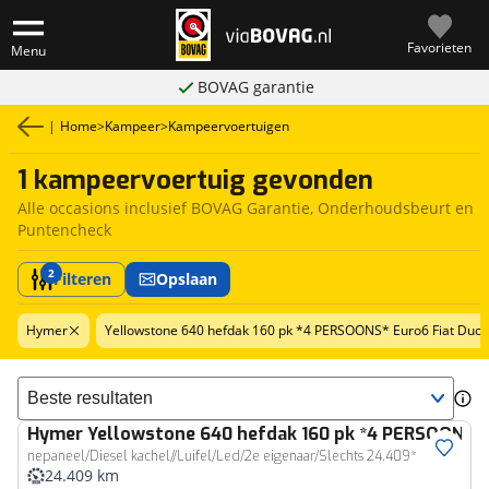
Favorieten
Menu
BOVAG garantie
|
Home
>
Kampeer
>
Kampeervoertuigen
1 kampeervoertuig gevonden
Alle occasions inclusief BOVAG Garantie, Onderhoudsbeurt en
Puntencheck
2
Filteren
Opslaan
Hymer
Yellowstone 640 hefdak 160 pk *4 PERSOONS* Euro6 Fiat Duca
Sorteer resultaten
Hymer
Yellowstone 640 hefdak 160 pk *4 PERSOONS* 
nepaneel/Diesel kachel//Luifel/Led/2e eigenaar/Slechts 24.409*
24.409 km