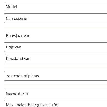
Model
Carrosserie
Alkoof
(
0
)
Busmodel
(
1
)
Bouwjaar van
Caravan
(
0
)
Half-integraal
(
0
)
Prijs van
Integraal
(
0
)
Km.stand van
Opzetunit
(
0
)
Overig
(
0
)
Vouwwagen
(
0
)
Postcode of plaats
Gewicht t/m
Max. toelaatbaar gewicht t/m