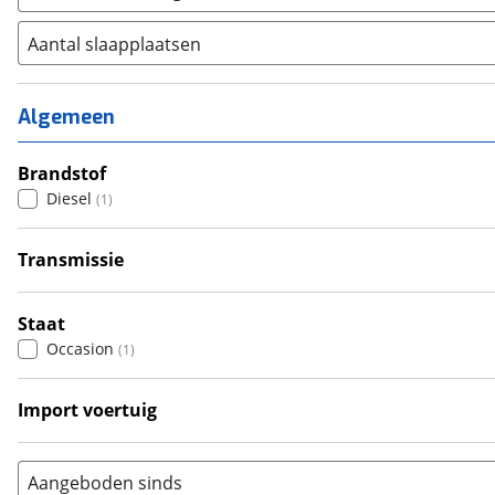
Aantal slaapplaatsen
1
(
0
)
2
(
0
)
Algemeen
3
(
0
)
4
Brandstof
(
0
)
Diesel
(
1
)
5
(
0
)
6+
(
0
)
Transmissie
Automatisch
(
1
)
Staat
Occasion
(
1
)
Import voertuig
Nee
(
1
)
Aangeboden sinds