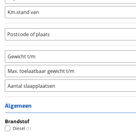
Integraal
(
0
)
Km.stand van
Opzetunit
(
0
)
Overig
(
0
)
Vouwwagen
(
0
)
Postcode of plaats
Gewicht t/m
Max. toelaatbaar gewicht t/m
Aantal slaapplaatsen
1
(
0
)
2
(
0
)
Algemeen
3
(
0
)
4
Brandstof
(
0
)
Diesel
(
1
)
5
(
0
)