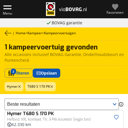
Favorieten
Menu
BOVAG garantie
|
Home
>
Kampeer
>
Kampeervoertuigen
1 kampeervoertuig gevonden
Alle occasions inclusief BOVAG Garantie, Onderhoudsbeurt en
Puntencheck
2
Filteren
Opslaan
Hymer
T680 S 170 PK
Sorteer resultaten
Hymer
T680 S 170 PK
Hefbed, XXL koelkast, TV, 3-Pits kookstel Single bed
62.330 km