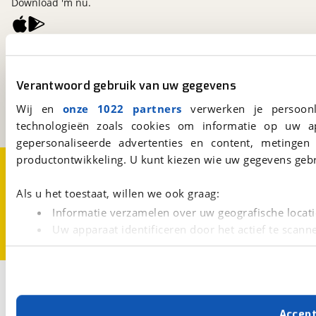
Download 'm nu.
viaBOVAG.nl
Kosterijland
15
Verantwoord gebruik van uw gegevens
3981 AJ
Bunnik
Een initiatief van
Wij en
onze 1022 partners
verwerken je persoonl
BOVAG
technologieën zoals cookies om informatie op uw a
gepersonaliseerde advertenties en content, metingen
productontwikkeling. U kunt kiezen wie uw gegevens gebr
Over viaBOVAG.nl
Disclaimer- en Privacyverklaring
Cookievoorkeuren
Vacatures
Als u het toestaat, willen we ook graag:
Informatie verzamelen over uw geografische locati
Uw apparaat identificeren door het actief te scann
Lees meer over hoe uw persoonlijke gegevens worden ve
U kunt uw toestemming op elk moment wijzigen of intrekk
2
Opslaan
Met cookies en vergelijkbare technieken zorgen we voor 
Hymer
T680 S 170 PK
Accep