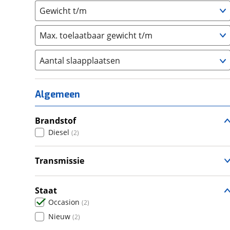
Gewicht t/m
Max. toelaatbaar gewicht t/m
Aantal slaapplaatsen
1
(
0
)
2
(
1
)
Algemeen
3
(
1
)
4
Brandstof
(
0
)
Diesel
(
2
)
5
(
0
)
6+
(
0
)
Transmissie
Handgeschakeld
(
2
)
Staat
Occasion
(
2
)
Nieuw
(
2
)