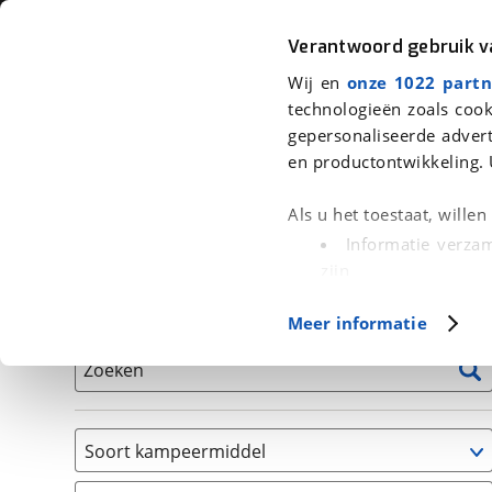
Auto
Fiets
Moto
Verantwoord gebruik 
Wij en
onze 1022 partn
<
Terug
|
Home
>
Kampeer
>
Kampeervoertuigen
technologieën zoals cook
gepersonaliseerde advert
We hebben 2 kampeervoertuigen v
en productontwikkeling. 
Alle occasions inclusief BOVAG Garantie, Onderhou
Als u het toestaat, wille
Informatie verzam
zijn
Uw apparaat id
Basisgegevens
Meer informatie
(fingerprinting)
Lees meer over hoe uw
Zoeken
detailgedeelte
in. U k
Cookieverklaring.
Soort kampeermiddel
Met cookies en vergelij
Camper
Functionele cookies zorg
(
2
)