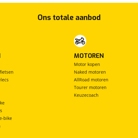
Ons totale aanbod
N
MOTOREN
Motor kopen
fietsen
Naked motoren
lecs
AllRoad motoren
Tourer motoren
Keuzecoach
ke
ts
e-bike
h