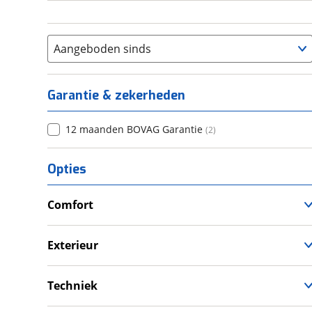
Aangeboden sinds
Garantie & zekerheden
12 maanden BOVAG Garantie
(
2
)
Opties
Comfort
Douche
Televisie
Exterieur
Verwarmde leefruimte
Dakluik
Wasruimte met toilet
Fietsendrager
Techniek
Luifel
Schoonwatertank