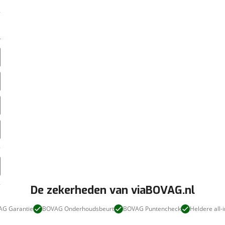
De zekerheden van viaBOVAG.nl
G Garantie
BOVAG Onderhoudsbeurt
BOVAG Puntencheck
Heldere all-i