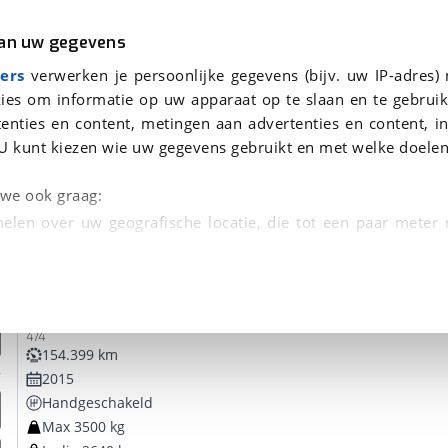
r
Kampeer
van uw gegevens
ers
verwerken je persoonlijke gegevens (bijv. uw IP-adres)
ies om informatie op uw apparaat op te slaan en te gebruik
enties en content, metingen aan advertenties en content, in
oor je gevonden
U kunt kiezen wie uw gegevens gebruikt en met welke doelen
dsbeurt en Puntencheck
n we ook graag:
elen over uw geografische locatie, die tot een paar meter
entificeren door het actief te scannen op specifieke
Hymer
Exsis-T
 persoonlijke gegevens worden verwerkt en stel uw voo
474
unt uw toestemming op elk moment wijzigen of in
154.399 km
2015
Handgeschakeld
kbare technieken zorgen we voor een betere en meer persoon
Max 3500 kg
en ervoor dat de website goed werkt. Ook gebruiken we anal