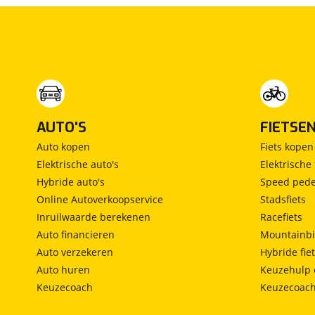
Vast bed
(
0
)
Treinzit
(
0
)
Vrijstaand bed
(
0
)
Middendinette
(
0
)
AUTO'S
FIETSE
Auto kopen
Fiets kopen
Elektrische auto's
Elektrische 
Hybride auto's
Speed pede
Online Autoverkoopservice
Stadsfiets
Inruilwaarde berekenen
Racefiets
Auto financieren
Mountainbi
Auto verzekeren
Hybride fie
Auto huren
Keuzehulp 
Keuzecoach
Keuzecoac