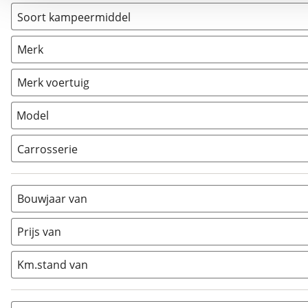
Soort kampeermiddel
Camper
(
4
)
Merk
Caravan
(
0
)
Vouwwagen
(
0
)
Merk voertuig
Model
Carrosserie
Alkoof
(
0
)
Busmodel
(
0
)
Bouwjaar van
Caravan
(
0
)
Half-integraal
(
4
)
Prijs van
Integraal
(
0
)
Km.stand van
Opzetunit
(
0
)
Overig
(
0
)
Vouwwagen
(
0
)