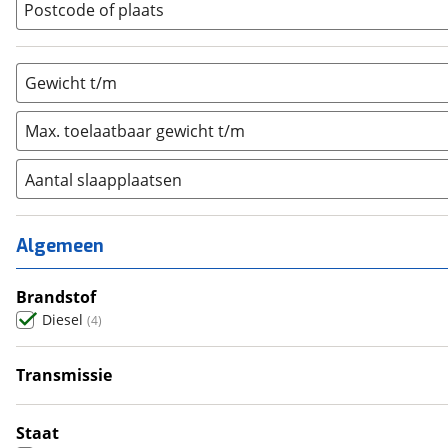
Postcode of plaats
Gewicht t/m
Max. toelaatbaar gewicht t/m
Aantal slaapplaatsen
1
(
0
)
2
(
1
)
Algemeen
3
(
3
)
4
Brandstof
(
0
)
Diesel
(
4
)
5
(
0
)
6+
(
0
)
Transmissie
Handgeschakeld
(
2
)
Automatisch
(
2
)
Staat