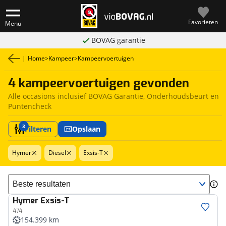
Favorieten
Menu
BOVAG garantie
|
Home
>
Kampeer
>
Kampeervoertuigen
4 kampeervoertuigen gevonden
Alle occasions inclusief BOVAG Garantie, Onderhoudsbeurt en
Puntencheck
3
Filteren
Opslaan
Hymer
Diesel
Exsis-T
Sorteer resultaten
Hymer
Exsis-T
474
154.399 km