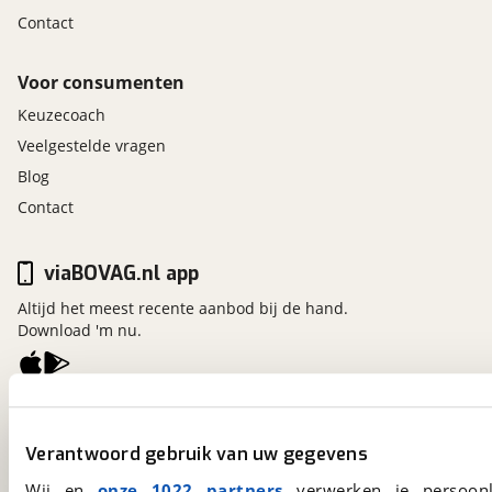
Contact
Voor consumenten
Keuzecoach
Veelgestelde vragen
Blog
Contact
viaBOVAG.nl app
Altijd het meest recente aanbod bij de hand.
Download 'm nu.
viaBOVAG.nl
Kosterijland
15
Verantwoord gebruik van uw gegevens
3981 AJ
Bunnik
Wij en
onze 1022 partners
verwerken je persoonl
Een initiatief van