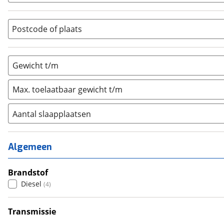
Overig
(
0
)
Vouwwagen
(
0
)
Postcode of plaats
Gewicht t/m
Max. toelaatbaar gewicht t/m
Aantal slaapplaatsen
1
(
0
)
2
(
0
)
Algemeen
3
(
1
)
4
Brandstof
(
3
)
Diesel
(
4
)
5
(
0
)
6+
(
0
)
Transmissie
Handgeschakeld
(
4
)