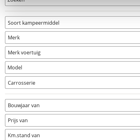
Soort kampeermiddel
Camper
(
4
)
Merk
Caravan
(
0
)
Vouwwagen
(
0
)
Merk voertuig
Model
Carrosserie
Alkoof
(
0
)
Busmodel
(
0
)
Bouwjaar van
Caravan
(
0
)
Half-integraal
(
0
)
Prijs van
Integraal
(
4
)
Km.stand van
Opzetunit
(
0
)