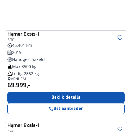
Hymer
Exsis-I
588
45.401 km
2019
Handgeschakeld
Max 3500 kg
Ledig 2852 kg
ARNHEM
69.999,-
Bekijk details
Bel aanbieder
Hymer
Exsis-I
474