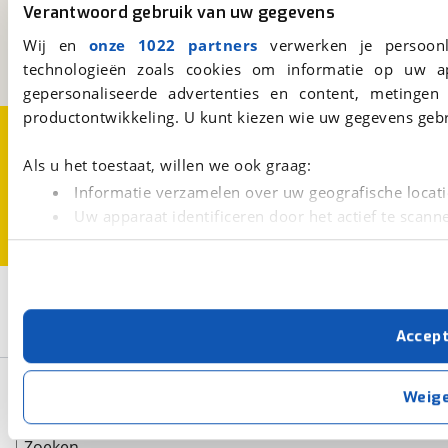
Kosterijland
15
Verantwoord gebruik van uw gegevens
3981 AJ
Bunnik
Wij en
onze 1022 partners
verwerken je persoonl
Een initiatief van
BOVAG
technologieën zoals cookies om informatie op uw a
gepersonaliseerde advertenties en content, metingen
productontwikkeling. U kunt kiezen wie uw gegevens gebr
Over viaBOVAG.nl
Disclaimer- en Privacyverklaring
Cookievoorkeuren
Vacatures
Als u het toestaat, willen we ook graag:
Informatie verzamelen over uw geografische locati
Uw apparaat identificeren door het actief te scann
Lees meer over hoe uw persoonlijke gegevens worden ve
U kunt uw toestemming op elk moment wijzigen of intrekk
3
Opslaan
Met cookies en vergelijkbare technieken zorgen we voor 
Hymer
Wit
Exsis-I
Accep
cookies zorgen ervoor dat de website goed werkt. Ook g
verbeteren. We tonen je graag relevante advertenties e
Basisgegevens
buiten onze website volgt – uiteraard op anonie
Weig
privacyverklaring
. Als je weigert, plaatsen we alleen f
kun je later altijd aanpassen via de
voorkeurenpagina
.
Zoeken