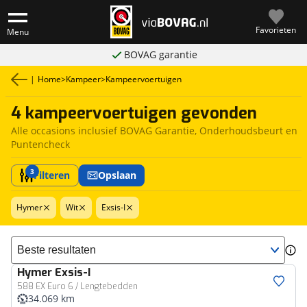
Favorieten
Menu
BOVAG garantie
|
Home
>
Kampeer
>
Kampeervoertuigen
4 kampeervoertuigen gevonden
Alle occasions inclusief BOVAG Garantie, Onderhoudsbeurt en
Puntencheck
3
Filteren
Opslaan
Hymer
Wit
Exsis-I
Sorteer resultaten
Hymer
Exsis-I
588 EX Euro 6 / Lengtebedden
34.069 km