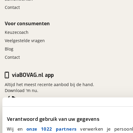
Contact
Voor consumenten
Keuzecoach
Veelgestelde vragen
Blog
Contact
viaBOVAG.nl app
Altijd het meest recente aanbod bij de hand.
Download 'm nu.
viaBOVAG.nl
Verantwoord gebruik van uw gegevens
Kosterijland
15
3981 AJ
Bunnik
Wij en
onze 1022 partners
verwerken je persoonl