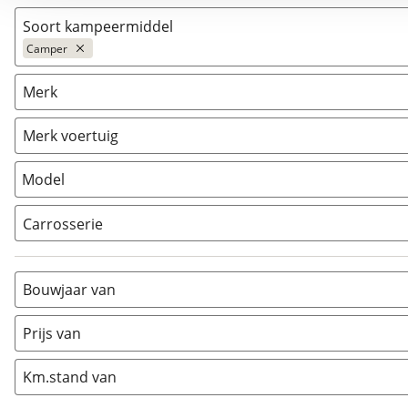
Soort kampeermiddel
Camper
Camper
(
7
)
Merk
Caravan
(
0
)
Vouwwagen
(
0
)
Merk voertuig
Model
Carrosserie
Alkoof
(
0
)
Busmodel
(
0
)
Bouwjaar van
Caravan
(
0
)
Half-integraal
(
0
)
Prijs van
Integraal
(
7
)
Km.stand van
Opzetunit
(
0
)
Overig
(
0
)