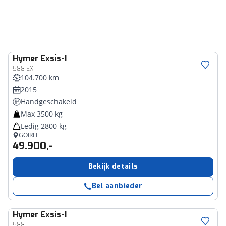
Hymer
Exsis-I
588 EX
104.700 km
2015
Handgeschakeld
Max 3500 kg
Ledig 2800 kg
GOIRLE
49.900,-
Bekijk details
Bel aanbieder
Hymer
Exsis-I
588