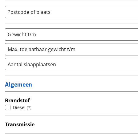
Vouwwagen
(
0
)
Postcode of plaats
Gewicht t/m
Max. toelaatbaar gewicht t/m
Aantal slaapplaatsen
1
(
0
)
2
(
0
)
Algemeen
3
(
1
)
4
Brandstof
(
6
)
Diesel
(
7
)
5
(
0
)
6+
(
0
)
Transmissie
Handgeschakeld
(
6
)