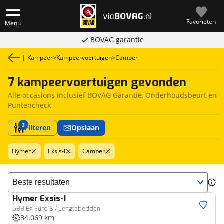
Favorieten
Menu
BOVAG garantie
|
Kampeer
>
Kampeervoertuigen
>
Camper
7 kampeervoertuigen gevonden
Alle occasions inclusief BOVAG Garantie, Onderhoudsbeurt en
Puntencheck
3
Filteren
Opslaan
Hymer
Exsis-I
Camper
Sorteer resultaten
Hymer
Exsis-I
588 EX Euro 6 / Lengtebedden
34.069 km