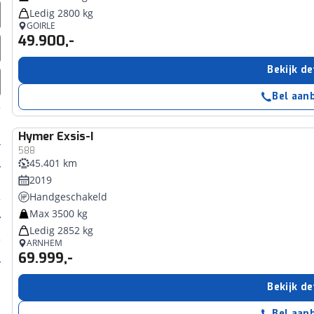
Ledig 2800 kg
GOIRLE
49.900,-
Bekijk de
Bel aan
Hymer
Exsis-I
588
45.401 km
2019
Handgeschakeld
Max 3500 kg
Ledig 2852 kg
ARNHEM
69.999,-
Bekijk de
Bel aan