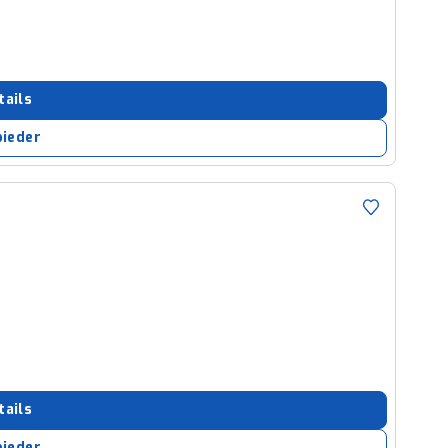
tails
bieder
tails
bieder