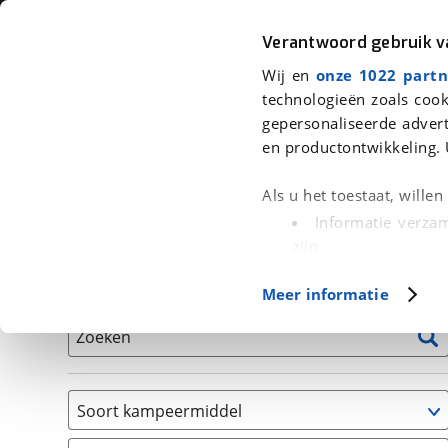
Auto
Fiets
Moto
Verantwoord gebruik 
Wij en
onze 1022 partn
<
Terug
|
Home
>
Kampeer
>
Kampeervoertuigen
technologieën zoals cook
gepersonaliseerde advert
We hebben 6 kampeervoertuigen v
en productontwikkeling. 
Alle occasions inclusief BOVAG Garantie, Onderhou
Als u het toestaat, wille
Informatie verzam
zijn
Uw apparaat id
Basisgegevens
Meer informatie
(fingerprinting)
Lees meer over hoe uw
Zoeken
detailgedeelte
in. U k
Cookieverklaring.
Soort kampeermiddel
Met cookies en vergelij
Camper
Functionele cookies zorg
(
6
)