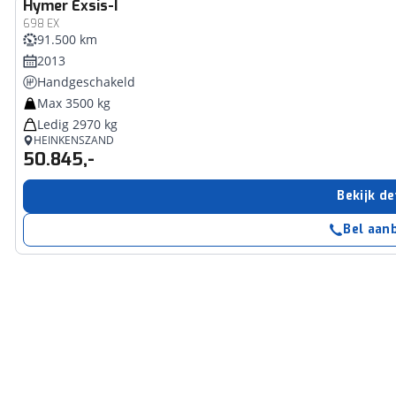
Hymer
Exsis-I
698 EX
91.500 km
2013
Handgeschakeld
Max 3500 kg
Ledig 2970 kg
HEINKENSZAND
50.845,-
Bekijk de
Bel aan