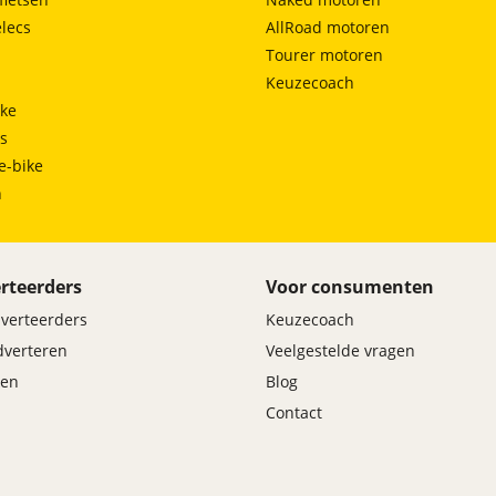
lecs
AllRoad motoren
Tourer motoren
Keuzecoach
ke
ts
e-bike
h
rteerders
Voor consumenten
dverteerders
Keuzecoach
adverteren
Veelgestelde vragen
en
Blog
Contact