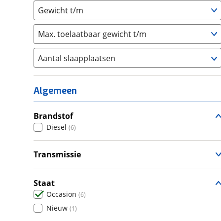
Gewicht t/m
Max. toelaatbaar gewicht t/m
Aantal slaapplaatsen
1
(
0
)
2
(
0
)
Algemeen
3
(
1
)
4
Brandstof
(
5
)
Diesel
(
6
)
5
(
0
)
6+
(
0
)
Transmissie
Handgeschakeld
(
6
)
Staat
Occasion
(
6
)
Nieuw
(
1
)