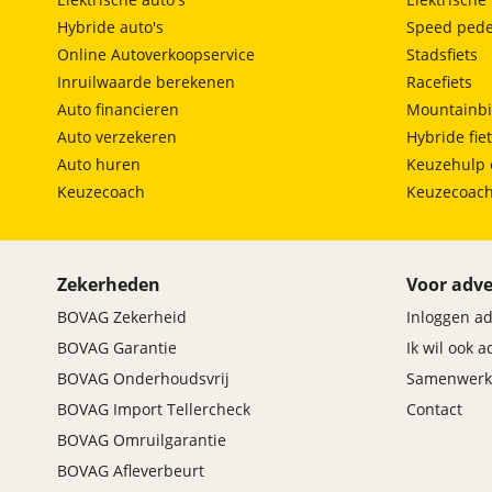
Hybride auto's
Speed pede
Online Autoverkoopservice
Stadsfiets
Inruilwaarde berekenen
Racefiets
Auto financieren
Mountainbi
Auto verzekeren
Hybride fie
Auto huren
Keuzehulp 
Keuzecoach
Keuzecoac
Zekerheden
Voor adve
BOVAG Zekerheid
Inloggen a
BOVAG Garantie
Ik wil ook 
BOVAG Onderhoudsvrij
Samenwerk
BOVAG Import Tellercheck
Contact
BOVAG Omruilgarantie
BOVAG Afleverbeurt