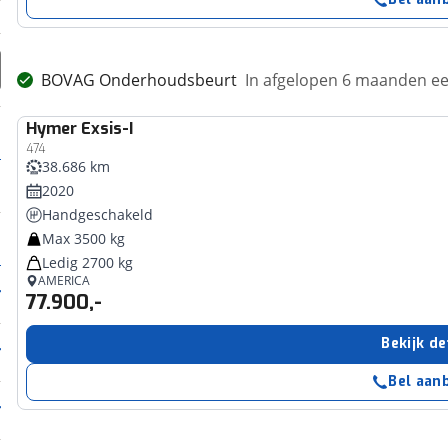
BOVAG Onderhoudsbeurt
In afgelopen 6 maanden 
Hymer
Exsis-I
474
38.686 km
2020
Handgeschakeld
Max 3500 kg
Ledig 2700 kg
AMERICA
77.900,-
Bekijk de
Bel aan