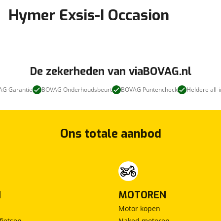
Hymer Exsis-I Occasion
De zekerheden van viaBOVAG.nl
G Garantie
BOVAG Onderhoudsbeurt
BOVAG Puntencheck
Heldere all-i
Ons totale aanbod
N
MOTOREN
Motor kopen
fietsen
Naked motoren