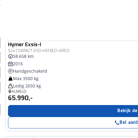
Hymer
Exsis-I
524 COMPACT 650+HEFBED+AIRCO
58.658 km
2016
Handgeschakeld
Max 3500 kg
Ledig 2650 kg
ALMELO
65.990,-
Bekijk de
Bel aan