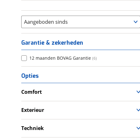
Aangeboden sinds
Garantie & zekerheden
12 maanden BOVAG Garantie
(
6
)
Opties
Comfort
Douche
Televisie
Exterieur
Verwarmde leefruimte
Dakluik
Wasruimte met toilet
Fietsendrager
Techniek
Luifel
Omvormer