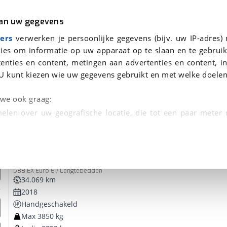
r
Kampeer
van uw gegevens
ers
verwerken je persoonlijke gegevens (bijv. uw IP-adres)
ies om informatie op uw apparaat op te slaan en te gebruik
enties en content, metingen aan advertenties en content, in
oor je gevonden
U kunt kiezen wie uw gegevens gebruikt en met welke doelen
dsbeurt en Puntencheck
n we ook graag:
elen over uw geografische locatie, die tot een paar meter
entificeren door het actief te scannen op specifieke
Hymer
Exsis-I
 persoonlijke gegevens worden verwerkt en stel uw voo
588 EX Euro 6 / Lengtebedden
unt uw toestemming op elk moment wijzigen of in
34.069 km
2018
Handgeschakeld
kbare technieken zorgen we voor een betere en meer persoon
Max 3850 kg
en ervoor dat de website goed werkt. Ook gebruiken we anal