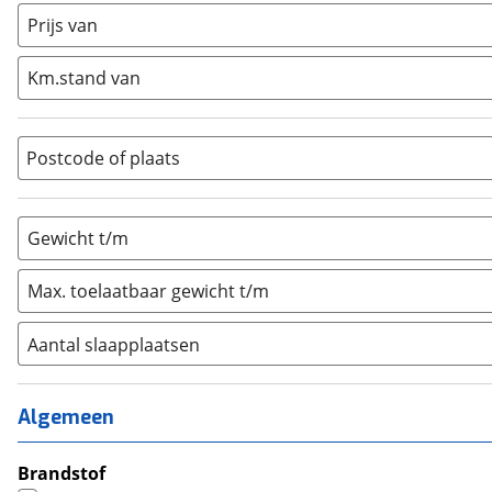
Half-integraal
(
0
)
Prijs van
Integraal
(
1
)
Km.stand van
Opzetunit
(
0
)
Overig
(
0
)
Vouwwagen
(
0
)
Postcode of plaats
Gewicht t/m
Max. toelaatbaar gewicht t/m
Aantal slaapplaatsen
1
(
0
)
2
(
0
)
Algemeen
3
(
0
)
4
Brandstof
(
1
)