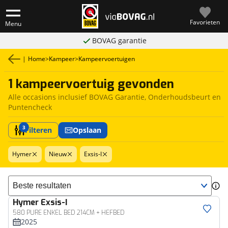
Favorieten
Menu
BOVAG garantie
|
Home
>
Kampeer
>
Kampeervoertuigen
1 kampeervoertuig gevonden
Alle occasions inclusief BOVAG Garantie, Onderhoudsbeurt en
Puntencheck
3
Filteren
Opslaan
Hymer
Nieuw
Exsis-I
Sorteer resultaten
Hymer
Exsis-I
580 PURE ENKEL BED 214CM + HEFBED
2025