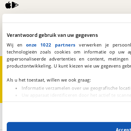
viaBOVAG.nl
Kosterijland
15
3981 AJ
Bunnik
Verantwoord gebruik van uw gegevens
Een initiatief van
BOVAG
Wij en
onze 1022 partners
verwerken je persoonl
technologieën zoals cookies om informatie op uw a
gepersonaliseerde advertenties en content, metingen
Over viaBOVAG.nl
Disclaimer- en Privacyverklaring
productontwikkeling. U kunt kiezen wie uw gegevens gebr
Cookievoorkeuren
Vacatures
Als u het toestaat, willen we ook graag:
Informatie verzamelen over uw geografische locati
Uw apparaat identificeren door het actief te scann
Lees meer over hoe uw persoonlijke gegevens worden ve
U kunt uw toestemming op elk moment wijzigen of intrekk
3
Opslaan
Hymer
Nieuw
Exsis-I
Met cookies en vergelijkbare technieken zorgen we voor 
Accep