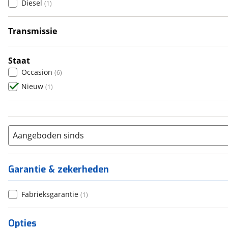
Diesel
(
1
)
5
(
0
)
6+
(
0
)
Transmissie
Automatisch
(
1
)
Staat
Occasion
(
6
)
Nieuw
(
1
)
Aangeboden sinds
Garantie & zekerheden
Fabrieksgarantie
(
1
)
Opties