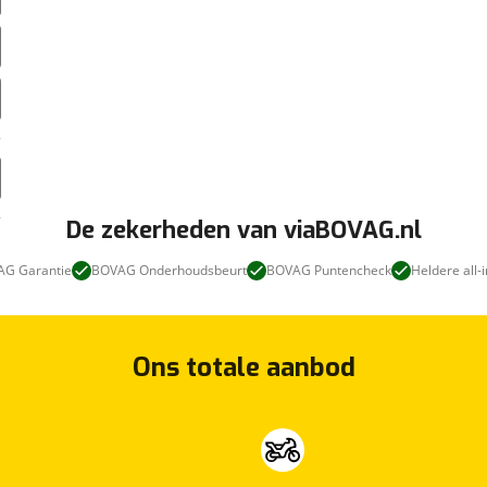
De zekerheden van viaBOVAG.nl
G Garantie
BOVAG Onderhoudsbeurt
BOVAG Puntencheck
Heldere all-i
Ons totale aanbod