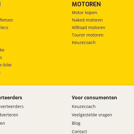
N
MOTOREN
Motor kopen
fietsen
Naked motoren
lecs
AllRoad motoren
Tourer motoren
Keuzecoach
ke
ts
e-bike
h
rteerders
Voor consumenten
dverteerders
Keuzecoach
adverteren
Veelgestelde vragen
en
Blog
Contact