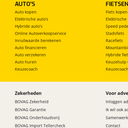
AUTO'S
FIETSE
Auto kopen
Fiets kopen
Elektrische auto's
Elektrische 
Hybride auto's
Speed pede
Online Autoverkoopservice
Stadsfiets
Inruilwaarde berekenen
Racefiets
Auto financieren
Mountainbi
Auto verzekeren
Hybride fie
Auto huren
Keuzehulp 
Keuzecoach
Keuzecoac
Zekerheden
Voor adve
BOVAG Zekerheid
Inloggen a
BOVAG Garantie
Ik wil ook 
BOVAG Onderhoudsvrij
Samenwerk
BOVAG Import Tellercheck
Contact