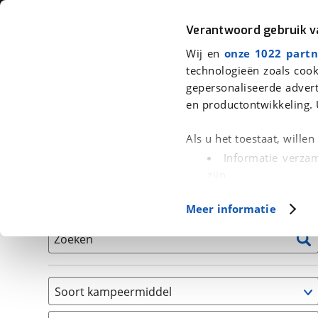
Auto
Fiets
Moto
Verantwoord gebruik 
Wij en
onze 1022 partn
<
Terug
|
Home
>
Kampeer
>
Kampeervoertuigen
technologieën zoals cook
gepersonaliseerde advert
We hebben 1 kampeervoertuig voor
en productontwikkeling. 
Alle occasions inclusief BOVAG Garantie, Onderhou
Als u het toestaat, wille
Informatie verzam
zijn
Uw apparaat id
Basisgegevens
Meer informatie
(fingerprinting)
Lees meer over hoe uw
Zoeken
detailgedeelte
in. U k
Cookieverklaring.
Soort kampeermiddel
Met cookies en vergelij
Camper
Functionele cookies zorg
(
1
)