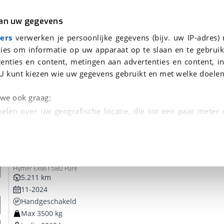
r
Kampeer
van uw gegevens
ers
verwerken je persoonlijke gegevens (bijv. uw IP-adres)
ies om informatie op uw apparaat op te slaan en te gebruik
enties en content, metingen aan advertenties en content, in
 je gevonden
U kunt kiezen wie uw gegevens gebruikt en met welke doelen
dsbeurt en Puntencheck
n we ook graag:
elen over uw geografische locatie, die tot een paar meter
entificeren door het actief te scannen op specifieke
Hymer
Exsis I 580 Pure Integraal met Hefbed
 persoonlijke gegevens worden verwerkt en stel uw voo
Hymer Exsis I 580 Pure
unt uw toestemming op elk moment wijzigen of in
5.211 km
11-2024
Handgeschakeld
kbare technieken zorgen we voor een betere en meer persoon
Max 3500 kg
en ervoor dat de website goed werkt. Ook gebruiken we anal