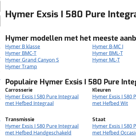
Hymer Exsis I 580 Pure Integ
Hymer modellen met het meeste aan
Hymer B klasse
Hymer B-MC I
Hymer BMC-T
Hymer BML-T
Hymer Grand Canyon S
Hymer ML-T
Hymer Tramp
Populaire Hymer Exsis I 580 Pure Int
Carrosserie
Kleuren
Hymer Exsis I 580 Pure Integraal
Hymer Exsis I 580 P
met Hefbed Integraal
met Hefbed Wit
Transmissie
Staat
Hymer Exsis I 580 Pure Integraal
Hymer Exsis I 580 P
met Hefbed Handgeschakeld
met Hefbed Occas