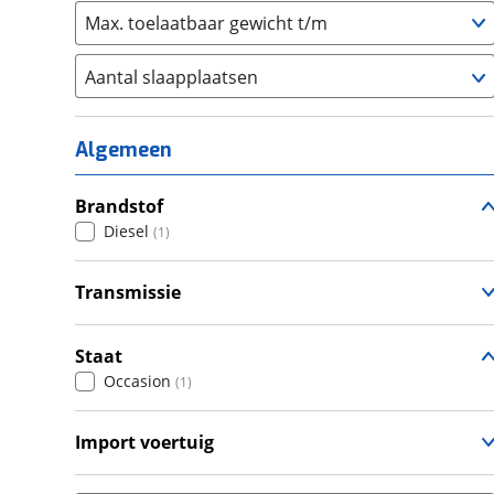
Max. toelaatbaar gewicht t/m
Aantal slaapplaatsen
1
(
1
)
2
(
0
)
Algemeen
3
(
0
)
4
Brandstof
(
0
)
Diesel
(
1
)
5
(
0
)
6+
(
0
)
Transmissie
Handgeschakeld
(
1
)
Staat
Occasion
(
1
)
Import voertuig
Nee
(
1
)