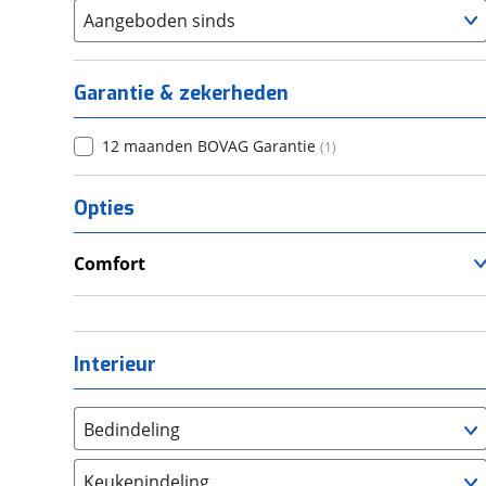
Aangeboden sinds
Garantie & zekerheden
12 maanden BOVAG Garantie
(
1
)
Opties
Comfort
Airco
Interieur
Bedindeling
Twee aparte bedden
(
1
)
Keukenindeling