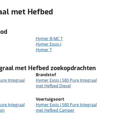
raal met Hefbed
bod
Hymer B-MC T
Hymer Exsis-I
Hymer T
egraal met Hefbed zoekopdrachten
Brandstof
ure Integraal
Hymer Exsis I 580 Pure Integraal
met Hefbed Diesel
Voertuigsoort
ure Integraal
Hymer Exsis I 580 Pure Integraal
ion
met Hefbed Camper