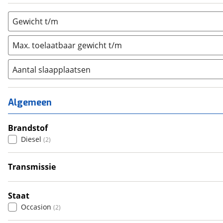
Gewicht t/m
Max. toelaatbaar gewicht t/m
Aantal slaapplaatsen
1
(
0
)
2
(
0
)
Algemeen
3
(
0
)
4
Brandstof
(
1
)
Diesel
(
2
)
5
(
1
)
6+
(
0
)
Transmissie
Handgeschakeld
(
2
)
Staat
Occasion
(
2
)