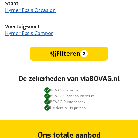
Staat
Hymer Exsis Occasion
Voertuigsoort
Hymer Exsis Camper
Filteren
2
De zekerheden van viaBOVAG.nl
BOVAG Garantie
BOVAG Onderhoudsbeurt
BOVAG Puntencheck
Heldere all-in prijzen
Ons totale aanbod