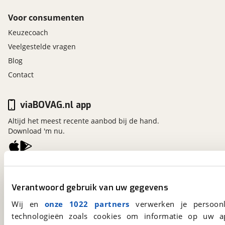
Voor consumenten
Keuzecoach
Veelgestelde vragen
Blog
Contact
viaBOVAG.nl app
Altijd het meest recente aanbod bij de hand.
Download 'm nu.
viaBOVAG.nl
Kosterijland
15
Verantwoord gebruik van uw gegevens
3981 AJ
Bunnik
Wij en
onze 1022 partners
verwerken je persoonl
Een initiatief van
BOVAG
technologieën zoals cookies om informatie op uw a