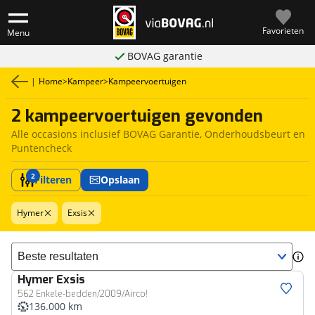
Favorieten
Menu
BOVAG garantie
|
Home
>
Kampeer
>
Kampeervoertuigen
2 kampeervoertuigen gevonden
Alle occasions inclusief BOVAG Garantie, Onderhoudsbeurt en
Puntencheck
2
Filteren
Opslaan
Hymer
Exsis
Sorteer resultaten
Hymer
Exsis
562 Enkele-bedden/2009/Airco!
136.000 km