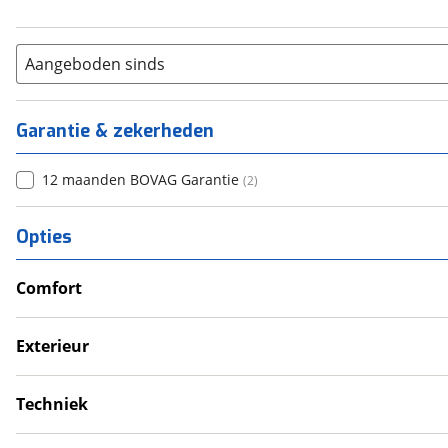
Aangeboden sinds
Garantie & zekerheden
12 maanden BOVAG Garantie
(
2
)
Opties
Comfort
Televisie
Verwarmde leefruimte
Exterieur
Wasruimte met toilet
Dakluik
Luifel
Techniek
Schotel
Schoonwatertank