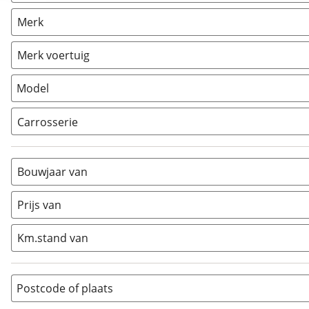
Camper
(
2
)
Merk
Caravan
(
0
)
Vouwwagen
(
0
)
Merk voertuig
Model
Carrosserie
Alkoof
(
0
)
Busmodel
(
0
)
Bouwjaar van
Caravan
(
0
)
Half-integraal
(
0
)
Prijs van
Integraal
(
2
)
Km.stand van
Opzetunit
(
0
)
Overig
(
0
)
Vouwwagen
(
0
)
Postcode of plaats